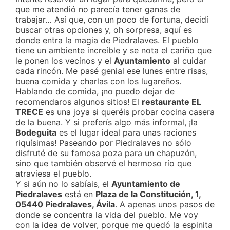
que me atendió no parecía tener ganas de
trabajar… Así que, con un poco de fortuna, decidí
buscar otras opciones y, oh sorpresa, aquí es
donde entra la magia de Piedralaves. El pueblo
tiene un ambiente increíble y se nota el cariño que
le ponen los vecinos y el
Ayuntamiento
al cuidar
cada rincón. Me pasé genial ese lunes entre risas,
buena comida y charlas con los lugareños.
Hablando de comida, ¡no puedo dejar de
recomendaros algunos sitios! El
restaurante EL
TRECE
es una joya si queréis probar cocina casera
de la buena. Y si preferís algo más informal, ¡la
Bodeguita
es el lugar ideal para unas raciones
riquísimas! Paseando por Piedralaves no sólo
disfruté de su famosa poza para un chapuzón,
sino que también observé el hermoso río que
atraviesa el pueblo.
Y si aún no lo sabíais, el
Ayuntamiento de
Piedralaves
está en
Plaza de la Constitución, 1,
05440 Piedralaves, Ávila
. A apenas unos pasos de
donde se concentra la vida del pueblo. Me voy
con la idea de volver, porque me quedó la espinita