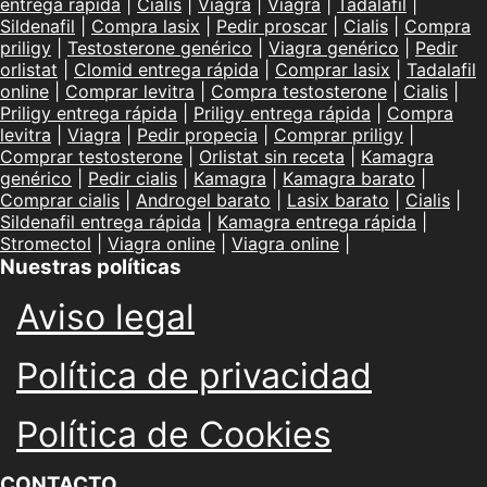
entrega rápida
|
Cialis
|
Viagra
|
Viagra
|
Tadalafil
|
Sildenafil
|
Compra lasix
|
Pedir proscar
|
Cialis
|
Compra
priligy
|
Testosterone genérico
|
Viagra genérico
|
Pedir
orlistat
|
Clomid entrega rápida
|
Comprar lasix
|
Tadalafil
online
|
Comprar levitra
|
Compra testosterone
|
Cialis
|
Priligy entrega rápida
|
Priligy entrega rápida
|
Compra
levitra
|
Viagra
|
Pedir propecia
|
Comprar priligy
|
Comprar testosterone
|
Orlistat sin receta
|
Kamagra
genérico
|
Pedir cialis
|
Kamagra
|
Kamagra barato
|
Comprar cialis
|
Androgel barato
|
Lasix barato
|
Cialis
|
Sildenafil entrega rápida
|
Kamagra entrega rápida
|
Stromectol
|
Viagra online
|
Viagra online
|
Nuestras políticas
Aviso legal
Política de privacidad
Política de Cookies
CONTACTO