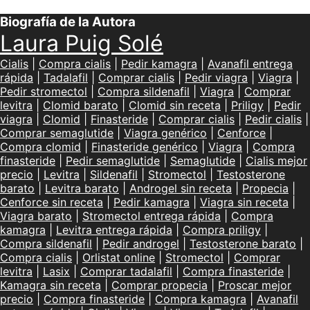
Biografía de la Autora
Laura Puig Solé
Cialis
|
Compra cialis
|
Pedir kamagra
|
Avanafil entrega
rápida
|
Tadalafil
|
Comprar cialis
|
Pedir viagra
|
Viagra
|
Pedir stromectol
|
Compra sildenafil
|
Viagra
|
Comprar
levitra
|
Clomid barato
|
Clomid sin receta
|
Priligy
|
Pedir
viagra
|
Clomid
|
Finasteride
|
Comprar cialis
|
Pedir cialis
|
Comprar semaglutide
|
Viagra genérico
|
Cenforce
|
Compra clomid
|
Finasteride genérico
|
Viagra
|
Compra
finasteride
|
Pedir semaglutide
|
Semaglutide
|
Cialis mejor
precio
|
Levitra
|
Sildenafil
|
Stromectol
|
Testosterone
barato
|
Levitra barato
|
Androgel sin receta
|
Propecia
|
Cenforce sin receta
|
Pedir kamagra
|
Viagra sin receta
|
Viagra barato
|
Stromectol entrega rápida
|
Compra
kamagra
|
Levitra entrega rápida
|
Compra priligy
|
Compra sildenafil
|
Pedir androgel
|
Testosterone barato
|
Compra cialis
|
Orlistat online
|
Stromectol
|
Comprar
levitra
|
Lasix
|
Comprar tadalafil
|
Compra finasteride
|
Kamagra sin receta
|
Comprar propecia
|
Proscar mejor
precio
|
Compra finasteride
|
Compra kamagra
|
Avanafil