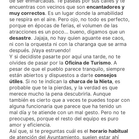
de ser enmarcadas. Te paseas por sus calles y te
encuentras con vecinos que son
encantadores y
muy correctos
. Es un lugar donde la amabilidad
se respira en el aire. Pero ojo, no todo es perfecto,
porque en épocas de ferias, el volumen de las
atracciones es un poco… bueno, digamos que un
desastre
. Jajaja, no hay quien aguante ese caos,
ni con la orquesta ni con la charanga que se arma
después. ¡Vaya estruendo!
Y si decidiste pasarte por aquí una tarde, no te
olvides de pasar por la
Oficina de Turismo
. A
pesar de que el pueblo parece tranquilo, siempre
están abiertos y dispuestos a darte
consejos
útiles
. Si no te indican la
charca de la Nieta
, es
probable que te la pierdas, y la verdad es que
merece mucho la pena descubrirla. Aunque
también es cierto que a veces te puedes topar con
alguna funcionaria que parece que ha tenido un
mal día y te atiende con un mal gesto. Pero no te
preocupes, porque el resto del equipo es puro
amor y eficiencia.
Así que, si te preguntas cuál es el
horario habitual
de atención del Ayuntamiento, suelen estar ahí