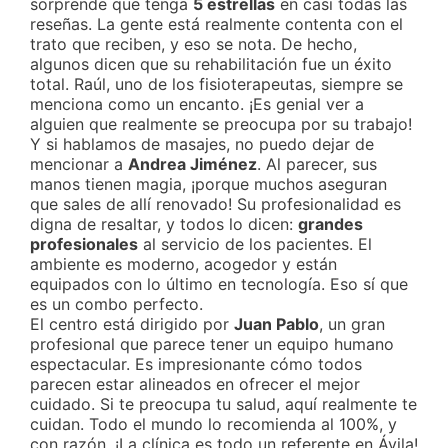
sorprende que tenga
5 estrellas
en casi todas las
reseñas. La gente está realmente contenta con el
trato que reciben, y eso se nota. De hecho,
algunos dicen que su rehabilitación fue un éxito
total. Raúl, uno de los fisioterapeutas, siempre se
menciona como un encanto. ¡Es genial ver a
alguien que realmente se preocupa por su trabajo!
Y si hablamos de masajes, no puedo dejar de
mencionar a
Andrea Jiménez
. Al parecer, sus
manos tienen magia, ¡porque muchos aseguran
que sales de allí renovado! Su profesionalidad es
digna de resaltar, y todos lo dicen:
grandes
profesionales
al servicio de los pacientes. El
ambiente es moderno, acogedor y están
equipados con lo último en tecnología. Eso sí que
es un combo perfecto.
El centro está dirigido por
Juan Pablo
, un gran
profesional que parece tener un equipo humano
espectacular. Es impresionante cómo todos
parecen estar alineados en ofrecer el mejor
cuidado. Si te preocupa tu salud, aquí realmente te
cuidan. Todo el mundo lo recomienda al 100%, y
con razón. ¡La clínica es todo un referente en Ávila!