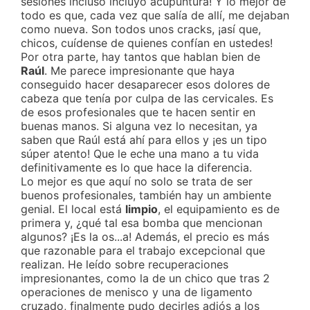
sesiones incluso incluyó acupuntura! Y lo mejor de
todo es que, cada vez que salía de allí, me dejaban
como nueva. Son todos unos cracks, ¡así que,
chicos, cuídense de quienes confían en ustedes!
Por otra parte, hay tantos que hablan bien de
Raúl
. Me parece impresionante que haya
conseguido hacer desaparecer esos dolores de
cabeza que tenía por culpa de las cervicales. Es
de esos profesionales que te hacen sentir en
buenas manos. Si alguna vez lo necesitan, ya
saben que Raúl está ahí para ellos y ¡es un tipo
súper atento! Que le eche una mano a tu vida
definitivamente es lo que hace la diferencia.
Lo mejor es que aquí no solo se trata de ser
buenos profesionales, también hay un ambiente
genial. El local está
limpio
, el equipamiento es de
primera y, ¿qué tal esa bomba que mencionan
algunos? ¡Es la os...a! Además, el precio es más
que razonable para el trabajo excepcional que
realizan. He leído sobre recuperaciones
impresionantes, como la de un chico que tras 2
operaciones de menisco y una de ligamento
cruzado, finalmente pudo decirles adiós a los