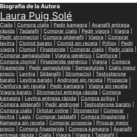
Biografía de la Autora
Laura Puig Solé
Cialis
|
Compra cialis
|
Pedir kamagra
|
Avanafil entrega
rápida
|
Tadalafil
|
Comprar cialis
|
Pedir viagra
|
Viagra
|
Pedir stromectol
|
Compra sildenafil
|
Viagra
|
Comprar
levitra
|
Clomid barato
|
Clomid sin receta
|
Priligy
|
Pedir
viagra
|
Clomid
|
Finasteride
|
Comprar cialis
|
Pedir cialis
|
Comprar semaglutide
|
Viagra genérico
|
Cenforce
|
Compra clomid
|
Finasteride genérico
|
Viagra
|
Compra
finasteride
|
Pedir semaglutide
|
Semaglutide
|
Cialis mejor
precio
|
Levitra
|
Sildenafil
|
Stromectol
|
Testosterone
barato
|
Levitra barato
|
Androgel sin receta
|
Propecia
|
Cenforce sin receta
|
Pedir kamagra
|
Viagra sin receta
|
Viagra barato
|
Stromectol entrega rápida
|
Compra
kamagra
|
Levitra entrega rápida
|
Compra priligy
|
Compra sildenafil
|
Pedir androgel
|
Testosterone barato
|
Compra cialis
|
Orlistat online
|
Stromectol
|
Comprar
levitra
|
Lasix
|
Comprar tadalafil
|
Compra finasteride
|
Kamagra sin receta
|
Comprar propecia
|
Proscar mejor
precio
|
Compra finasteride
|
Compra kamagra
|
Avanafil
entrega rápida
|
Cialis
|
Viagra
|
Viagra
|
Tadalafil
|