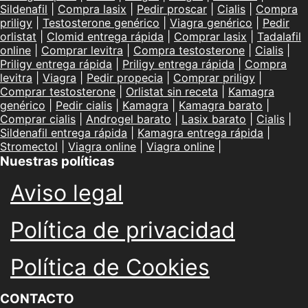
Sildenafil
|
Compra lasix
|
Pedir proscar
|
Cialis
|
Compra
priligy
|
Testosterone genérico
|
Viagra genérico
|
Pedir
orlistat
|
Clomid entrega rápida
|
Comprar lasix
|
Tadalafil
online
|
Comprar levitra
|
Compra testosterone
|
Cialis
|
Priligy entrega rápida
|
Priligy entrega rápida
|
Compra
levitra
|
Viagra
|
Pedir propecia
|
Comprar priligy
|
Comprar testosterone
|
Orlistat sin receta
|
Kamagra
genérico
|
Pedir cialis
|
Kamagra
|
Kamagra barato
|
Comprar cialis
|
Androgel barato
|
Lasix barato
|
Cialis
|
Sildenafil entrega rápida
|
Kamagra entrega rápida
|
Stromectol
|
Viagra online
|
Viagra online
|
Nuestras políticas
Aviso legal
Política de privacidad
Política de Cookies
CONTACTO