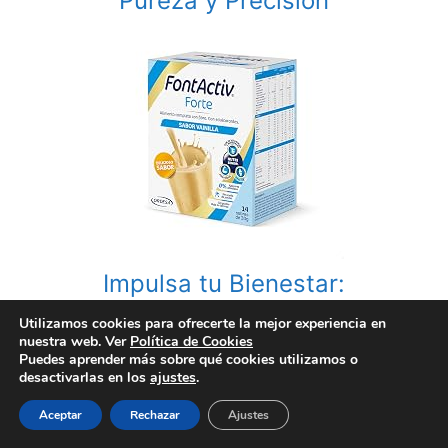
Pureza y Precisión
Impulsa tu Bienestar:
Suplementos y Alimentación para
Utilizamos cookies para ofrecerte la mejor experiencia en
nuestra web. Ver
Política de Cookies
una Vida Saludable
Puedes aprender más sobre qué cookies utilizamos o
desactivarlas en los
ajustes
.
Aceptar
Rechazar
Ajustes
Categories
Ortopedia y Salud
,
Plantillas Antiodor para