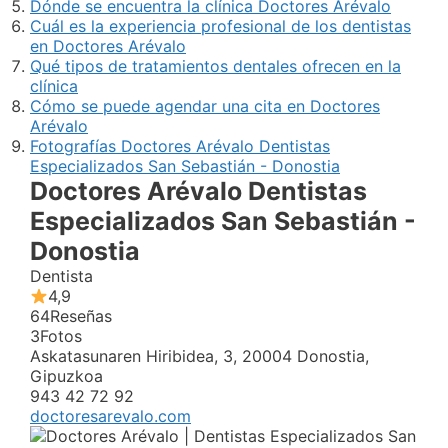
Dónde se encuentra la clínica Doctores Arévalo
Cuál es la experiencia profesional de los dentistas
en Doctores Arévalo
Qué tipos de tratamientos dentales ofrecen en la
clínica
Cómo se puede agendar una cita en Doctores
Arévalo
Fotografías Doctores Arévalo Dentistas
Especializados San Sebastián - Donostia
Doctores Arévalo Dentistas
Especializados San Sebastián -
Donostia
Dentista
4,9
64
Reseñas
3
Fotos
Askatasunaren Hiribidea, 3, 20004 Donostia,
Gipuzkoa
943 42 72 92
doctoresarevalo.com