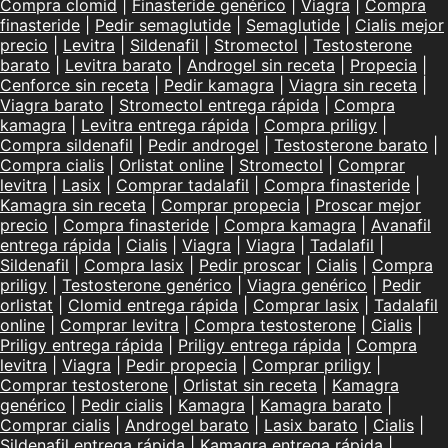
Compra clomid
|
Finasteride genérico
|
Viagra
|
Compra
finasteride
|
Pedir semaglutide
|
Semaglutide
|
Cialis mejor
precio
|
Levitra
|
Sildenafil
|
Stromectol
|
Testosterone
barato
|
Levitra barato
|
Androgel sin receta
|
Propecia
|
Cenforce sin receta
|
Pedir kamagra
|
Viagra sin receta
|
Viagra barato
|
Stromectol entrega rápida
|
Compra
kamagra
|
Levitra entrega rápida
|
Compra priligy
|
Compra sildenafil
|
Pedir androgel
|
Testosterone barato
|
Compra cialis
|
Orlistat online
|
Stromectol
|
Comprar
levitra
|
Lasix
|
Comprar tadalafil
|
Compra finasteride
|
Kamagra sin receta
|
Comprar propecia
|
Proscar mejor
precio
|
Compra finasteride
|
Compra kamagra
|
Avanafil
entrega rápida
|
Cialis
|
Viagra
|
Viagra
|
Tadalafil
|
Sildenafil
|
Compra lasix
|
Pedir proscar
|
Cialis
|
Compra
priligy
|
Testosterone genérico
|
Viagra genérico
|
Pedir
orlistat
|
Clomid entrega rápida
|
Comprar lasix
|
Tadalafil
online
|
Comprar levitra
|
Compra testosterone
|
Cialis
|
Priligy entrega rápida
|
Priligy entrega rápida
|
Compra
levitra
|
Viagra
|
Pedir propecia
|
Comprar priligy
|
Comprar testosterone
|
Orlistat sin receta
|
Kamagra
genérico
|
Pedir cialis
|
Kamagra
|
Kamagra barato
|
Comprar cialis
|
Androgel barato
|
Lasix barato
|
Cialis
|
Sildenafil entrega rápida
|
Kamagra entrega rápida
|