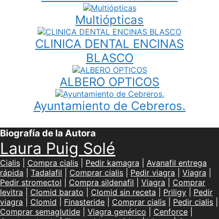
Multiópticas
CLINICA DENTAL ENCINAS
BLASCO
ALBERO OPTICOS
Ayuntamiento de Cebreros.
Biografía de la Autora
Laura Puig Solé
Cialis
|
Compra cialis
|
Pedir kamagra
|
Avanafil entrega
rápida
|
Tadalafil
|
Comprar cialis
|
Pedir viagra
|
Viagra
|
Pedir stromectol
|
Compra sildenafil
|
Viagra
|
Comprar
levitra
|
Clomid barato
|
Clomid sin receta
|
Priligy
|
Pedir
viagra
|
Clomid
|
Finasteride
|
Comprar cialis
|
Pedir cialis
|
Comprar semaglutide
|
Viagra genérico
|
Cenforce
|