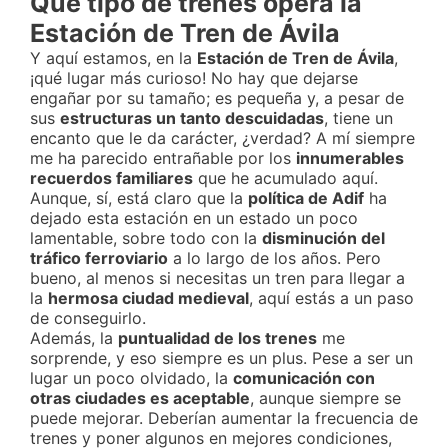
Qué tipo de trenes opera la
Estación de Tren de Ávila
Y aquí estamos, en la
Estación de Tren de Ávila
,
¡qué lugar más curioso! No hay que dejarse
engañar por su tamaño; es pequeña y, a pesar de
sus
estructuras un tanto descuidadas
, tiene un
encanto que le da carácter, ¿verdad? A mí siempre
me ha parecido entrañable por los
innumerables
recuerdos familiares
que he acumulado aquí.
Aunque, sí, está claro que la
política de Adif
ha
dejado esta estación en un estado un poco
lamentable, sobre todo con la
disminución del
tráfico ferroviario
a lo largo de los años. Pero
bueno, al menos si necesitas un tren para llegar a
la
hermosa ciudad medieval
, aquí estás a un paso
de conseguirlo.
Además, la
puntualidad de los trenes
me
sorprende, y eso siempre es un plus. Pese a ser un
lugar un poco olvidado, la
comunicación con
otras ciudades es aceptable
, aunque siempre se
puede mejorar. Deberían aumentar la frecuencia de
trenes y poner algunos en mejores condiciones,