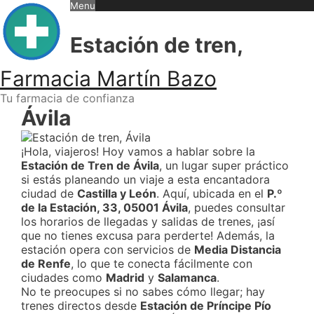
Skip
Menu
to
content
Estación de tren,
Farmacia Martín Bazo
Tu farmacia de confianza
Ávila
¡Hola, viajeros! Hoy vamos a hablar sobre la
Estación de Tren de Ávila
, un lugar super práctico
si estás planeando un viaje a esta encantadora
ciudad de
Castilla y León
. Aquí, ubicada en el
P.º
de la Estación, 33, 05001 Ávila
, puedes consultar
los horarios de llegadas y salidas de trenes, ¡así
que no tienes excusa para perderte! Además, la
estación opera con servicios de
Media Distancia
de Renfe
, lo que te conecta fácilmente con
ciudades como
Madrid
y
Salamanca
.
No te preocupes si no sabes cómo llegar; hay
trenes directos desde
Estación de Príncipe Pío