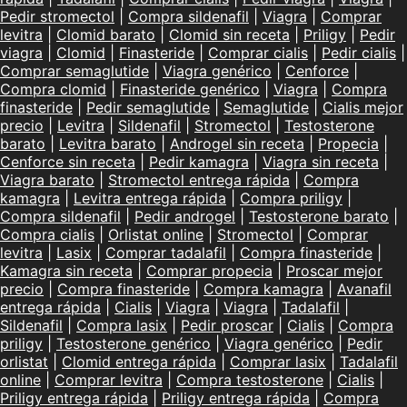
Pedir stromectol
|
Compra sildenafil
|
Viagra
|
Comprar
levitra
|
Clomid barato
|
Clomid sin receta
|
Priligy
|
Pedir
viagra
|
Clomid
|
Finasteride
|
Comprar cialis
|
Pedir cialis
|
Comprar semaglutide
|
Viagra genérico
|
Cenforce
|
Compra clomid
|
Finasteride genérico
|
Viagra
|
Compra
finasteride
|
Pedir semaglutide
|
Semaglutide
|
Cialis mejor
precio
|
Levitra
|
Sildenafil
|
Stromectol
|
Testosterone
barato
|
Levitra barato
|
Androgel sin receta
|
Propecia
|
Cenforce sin receta
|
Pedir kamagra
|
Viagra sin receta
|
Viagra barato
|
Stromectol entrega rápida
|
Compra
kamagra
|
Levitra entrega rápida
|
Compra priligy
|
Compra sildenafil
|
Pedir androgel
|
Testosterone barato
|
Compra cialis
|
Orlistat online
|
Stromectol
|
Comprar
levitra
|
Lasix
|
Comprar tadalafil
|
Compra finasteride
|
Kamagra sin receta
|
Comprar propecia
|
Proscar mejor
precio
|
Compra finasteride
|
Compra kamagra
|
Avanafil
entrega rápida
|
Cialis
|
Viagra
|
Viagra
|
Tadalafil
|
Sildenafil
|
Compra lasix
|
Pedir proscar
|
Cialis
|
Compra
priligy
|
Testosterone genérico
|
Viagra genérico
|
Pedir
orlistat
|
Clomid entrega rápida
|
Comprar lasix
|
Tadalafil
online
|
Comprar levitra
|
Compra testosterone
|
Cialis
|
Priligy entrega rápida
|
Priligy entrega rápida
|
Compra