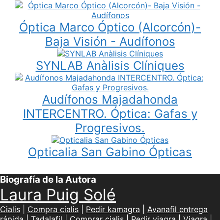
Óptica Marco Óptico (Alcorcón)-
Baja Visión - Audífonos
SYNLAB Anàlisis Clíniques
Audífonos Majadahonda
INTERCENTRO. Óptica: Gafas y
Progresivos.
Opticalia San Gabino Ópticas
Biografía de la Autora
Laura Puig Solé
Cialis
|
Compra cialis
|
Pedir kamagra
|
Avanafil entrega
rápida
|
Tadalafil
|
Comprar cialis
|
Pedir viagra
|
Viagra
|