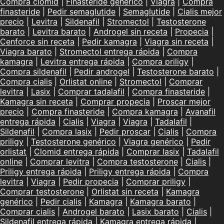
Compra clomid
|
Finasteride genérico
|
Viagra
|
Compra
finasteride
|
Pedir semaglutide
|
Semaglutide
|
Cialis mejor
precio
|
Levitra
|
Sildenafil
|
Stromectol
|
Testosterone
barato
|
Levitra barato
|
Androgel sin receta
|
Propecia
|
Cenforce sin receta
|
Pedir kamagra
|
Viagra sin receta
|
Viagra barato
|
Stromectol entrega rápida
|
Compra
kamagra
|
Levitra entrega rápida
|
Compra priligy
|
Compra sildenafil
|
Pedir androgel
|
Testosterone barato
|
Compra cialis
|
Orlistat online
|
Stromectol
|
Comprar
levitra
|
Lasix
|
Comprar tadalafil
|
Compra finasteride
|
Kamagra sin receta
|
Comprar propecia
|
Proscar mejor
precio
|
Compra finasteride
|
Compra kamagra
|
Avanafil
entrega rápida
|
Cialis
|
Viagra
|
Viagra
|
Tadalafil
|
Sildenafil
|
Compra lasix
|
Pedir proscar
|
Cialis
|
Compra
priligy
|
Testosterone genérico
|
Viagra genérico
|
Pedir
orlistat
|
Clomid entrega rápida
|
Comprar lasix
|
Tadalafil
online
|
Comprar levitra
|
Compra testosterone
|
Cialis
|
Priligy entrega rápida
|
Priligy entrega rápida
|
Compra
levitra
|
Viagra
|
Pedir propecia
|
Comprar priligy
|
Comprar testosterone
|
Orlistat sin receta
|
Kamagra
genérico
|
Pedir cialis
|
Kamagra
|
Kamagra barato
|
Comprar cialis
|
Androgel barato
|
Lasix barato
|
Cialis
|
Sildenafil entrega rápida
|
Kamagra entrega rápida
|