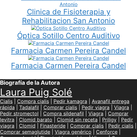
Clinica de Fisioterapia y
Rehabilitacion San Antonio
Óptica Sotillo Centro Auditivo
Farmacia Carmen Pereira Candel
Farmacia Carmen Pereira Candel
Biografía de la Autora
Laura Puig Solé
Cialis
|
Compra cialis
|
Pedir kamagra
|
Avanafil entrega
rápida
|
Tadalafil
|
Comprar cialis
|
Pedir viagra
|
Viagra
|
Pedir stromectol
|
Compra sildenafil
|
Viagra
|
Comprar
levitra
|
Clomid barato
|
Clomid sin receta
|
Priligy
|
Pedir
viagra
|
Clomid
|
Finasteride
|
Comprar cialis
|
Pedir cialis
|
Comprar semaglutide
|
Viagra genérico
|
Cenforce
|