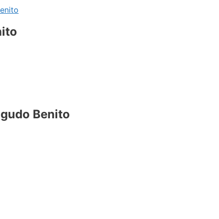
enito
ito
agudo Benito