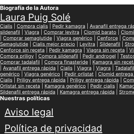
Biografía de la Autora
Laura Puig Solé
Cialis
|
Compra cialis
|
Pedir kamagra
|
Avanafil entrega rá
sildenafil
|
Viagra
|
Comprar levitra
|
Clomid barato
|
Clomi
|
Comprar semaglutide
|
Viagra genérico
|
Cenforce
|
Comp
Semaglutide
|
Cialis mejor precio
|
Levitra
|
Sildenafil
|
Str
Cenforce sin receta
|
Pedir kamagra
|
Viagra sin receta
|
Vi
Compra priligy
|
Compra sildenafil
|
Pedir androgel
|
Testo
Comprar tadalafil
|
Compra finasteride
|
Kamagra sin recet
|
Avanafil entrega rápida
|
Cialis
|
Viagra
|
Viagra
|
Tadalafi
genérico
|
Viagra genérico
|
Pedir orlistat
|
Clomid entrega
Cialis
|
Priligy entrega rápida
|
Priligy entrega rápida
|
Comp
Orlistat sin receta
|
Kamagra genérico
|
Pedir cialis
|
Kamag
Sildenafil entrega rápida
|
Kamagra entrega rápida
|
Strom
Nuestras políticas
Aviso legal
Política de privacidad