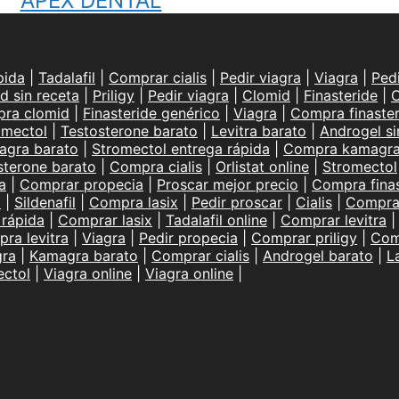
APEX DENTAL
pida
|
Tadalafil
|
Comprar cialis
|
Pedir viagra
|
Viagra
|
Ped
d sin receta
|
Priligy
|
Pedir viagra
|
Clomid
|
Finasteride
|
C
ra clomid
|
Finasteride genérico
|
Viagra
|
Compra finaster
omectol
|
Testosterone barato
|
Levitra barato
|
Androgel si
agra barato
|
Stromectol entrega rápida
|
Compra kamagr
sterone barato
|
Compra cialis
|
Orlistat online
|
Stromectol
a
|
Comprar propecia
|
Proscar mejor precio
|
Compra finas
l
|
Sildenafil
|
Compra lasix
|
Pedir proscar
|
Cialis
|
Compra 
 rápida
|
Comprar lasix
|
Tadalafil online
|
Comprar levitra
ra levitra
|
Viagra
|
Pedir propecia
|
Comprar priligy
|
Com
ra
|
Kamagra barato
|
Comprar cialis
|
Androgel barato
|
L
ectol
|
Viagra online
|
Viagra online
|