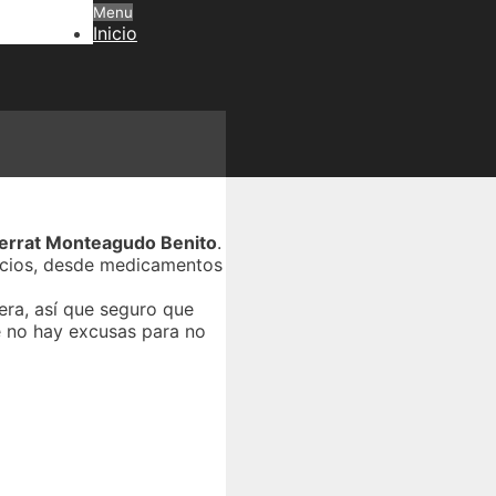
Menu
Inicio
errat Monteagudo Benito
.
vicios, desde medicamentos
era, así que seguro que
ue no hay excusas para no