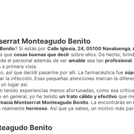
serrat Monteagudo Benito
Benito
? Si estás por
Calle Iglesia, 24, 05100 Navaluenga, 
ás que
cosas buenas que decir
sobre ellos. De hecho, brin
onde el personal además de ser
amable
sea tan
profesional
.
 a primera vista.
, así que decidí pasarme por allí. La farmacéutica fue
súp
 la infección. Esas pequeñas atenciones marcan la difere
n lugar así.
an tenido experiencias menos afortunadas, como esa crítica
 en general, yo he tenido
un trato cálido y efectivo
que me
macia Montserrat Monteagudo Benito
. La encontrarás en
es realmente
hermoso
. Así que ya sabes, un motivo más para
teagudo Benito