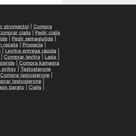
ir stromectol
|
Compra
omprar cialis
|
Pedir cialis
ide
|
Pedir semaglutide
|
n receta
|
Propecia
|
a
|
Levitra entrega rápida
|
|
Comprar levitra
|
Lasix
|
teride
|
Compra kamagra
priligy
|
Testosterone
|
Compra testosterone
|
prar testosterone
|
asix barato
|
Cialis
|