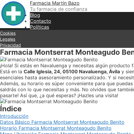
Skip
Farmacia Martín Bazo
to
Tu farmacia de confianza
content
Blog
Contacto
Políticas
Cookies
Legales
Privacidad
Farmacia Montserrat Monteagudo Ben
¡Hola! Si estás en Navaluenga y necesitas algún producto f
Está en la
Calle Iglesia, 24, 05100 Navaluenga, Ávila
y sie
esenciales hasta asesoramiento personalizado. Y si necesi
Además, su horario es súper conveniente para que puedas i
saldrás con lo que necesitas y más. No olvides que tambié
pasarte! Así que, ¿a qué esperas? ¡Hazles una visita!
Índice
Introducción
Datos Básico Farmacia Montserrat Monteagudo Benito
Horario Farmacia Montserrat Monteagudo Benito