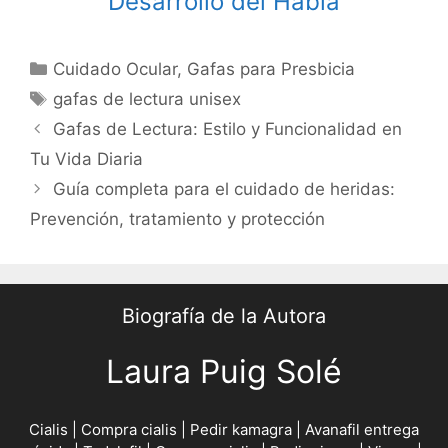
Desarrollo del Habla
Categories
Cuidado Ocular
,
Gafas para Presbicia
Tags
gafas de lectura unisex
Post
Gafas de Lectura: Estilo y Funcionalidad en
navigation
Tu Vida Diaria
Guía completa para el cuidado de heridas:
Prevención, tratamiento y protección
Biografía de la Autora
Laura Puig Solé
Cialis
|
Compra cialis
|
Pedir kamagra
|
Avanafil entrega