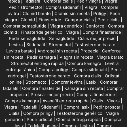
rápida
|
Tadalafil
|
Comprar cialis
|
Pedir viagra
|
Viagra
|
Pedir stromectol
|
Compra sildenafil
|
Viagra
|
Comprar
levitra
|
Clomid barato
|
Clomid sin receta
|
Priligy
|
Pedir
viagra
|
Clomid
|
Finasteride
|
Comprar cialis
|
Pedir cialis
|
Comprar semaglutide
|
Viagra genérico
|
Cenforce
|
Compra
clomid
|
Finasteride genérico
|
Viagra
|
Compra finasteride
|
Pedir semaglutide
|
Semaglutide
|
Cialis mejor precio
|
Levitra
|
Sildenafil
|
Stromectol
|
Testosterone barato
|
Levitra barato
|
Androgel sin receta
|
Propecia
|
Cenforce
sin receta
|
Pedir kamagra
|
Viagra sin receta
|
Viagra barato
|
Stromectol entrega rápida
|
Compra kamagra
|
Levitra
entrega rápida
|
Compra priligy
|
Compra sildenafil
|
Pedir
androgel
|
Testosterone barato
|
Compra cialis
|
Orlistat
online
|
Stromectol
|
Comprar levitra
|
Lasix
|
Comprar
tadalafil
|
Compra finasteride
|
Kamagra sin receta
|
Comprar
propecia
|
Proscar mejor precio
|
Compra finasteride
|
Compra kamagra
|
Avanafil entrega rápida
|
Cialis
|
Viagra
|
Viagra
|
Tadalafil
|
Sildenafil
|
Compra lasix
|
Pedir proscar
|
Cialis
|
Compra priligy
|
Testosterone genérico
|
Viagra
genérico
|
Pedir orlistat
|
Clomid entrega rápida
|
Comprar
lasix
|
Tadalafil online
|
Comprar levitra
|
Compra