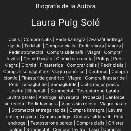
Biografía de la Autora
Laura Puig Solé
Cialis
|
Compra cialis
|
Pedir kamagra
|
Avanafil entrega
rápida
|
Tadalafil
|
Comprar cialis
|
Pedir viagra
|
Viagra
|
Pedir stromectol
|
Compra sildenafil
|
Viagra
|
Comprar
levitra
|
Clomid barato
|
Clomid sin receta
|
Priligy
|
Pedir
viagra
|
Clomid
|
Finasteride
|
Comprar cialis
|
Pedir cialis
|
Comprar semaglutide
|
Viagra genérico
|
Cenforce
|
Compra
clomid
|
Finasteride genérico
|
Viagra
|
Compra finasteride
|
Pedir semaglutide
|
Semaglutide
|
Cialis mejor precio
|
Levitra
|
Sildenafil
|
Stromectol
|
Testosterone barato
|
Levitra barato
|
Androgel sin receta
|
Propecia
|
Cenforce
sin receta
|
Pedir kamagra
|
Viagra sin receta
|
Viagra barato
|
Stromectol entrega rápida
|
Compra kamagra
|
Levitra
entrega rápida
|
Compra priligy
|
Compra sildenafil
|
Pedir
androgel
|
Testosterone barato
|
Compra cialis
|
Orlistat
online
|
Stromectol
|
Comprar levitra
|
Lasix
|
Comprar