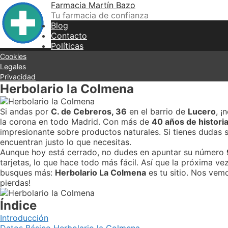
Skip
Farmacia Martín Bazo
to
Tu farmacia de confianza
content
Blog
Contacto
Políticas
Cookies
Legales
Privacidad
Herbolario la Colmena
Si andas por
C. de Cebreros, 36
en el barrio de
Lucero
, ¡
la corona en todo Madrid. Con más de
40 años de histori
impresionante sobre productos naturales. Si tienes dudas 
encuentran justo lo que necesitas.
Aunque hoy está cerrado, no dudes en apuntar su número
tarjetas, lo que hace todo más fácil. Así que la próxima v
busques más:
Herbolario La Colmena
es tu sitio. Nos vemo
pierdas!
Índice
Introducción