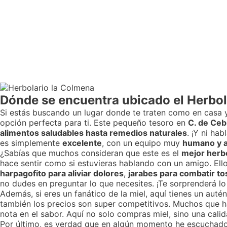
Dónde se encuentra ubicado el Herbo
Si estás buscando un lugar donde te traten como en casa y
opción perfecta para ti. Este pequeño tesoro en
C. de Ceb
alimentos saludables hasta remedios naturales
. ¡Y ni ha
es simplemente
excelente
, con un equipo muy
humano y 
¿Sabías que muchos consideran que este es el
mejor herb
hace sentir como si estuvieras hablando con un amigo. Ell
harpagofito para aliviar dolores
,
jarabes para combatir to
no dudes en preguntar lo que necesites. ¡Te sorprenderá l
Además, si eres un fanático de la miel, aquí tienes un aut
también los precios son super competitivos. Muchos que ha
nota en el sabor. Aquí no solo compras miel, sino una cali
Por último, es verdad que en algún momento he escuchado 