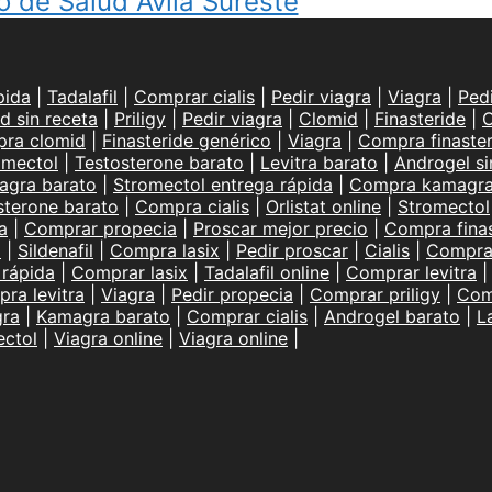
o de Salud Ávila Sureste
pida
|
Tadalafil
|
Comprar cialis
|
Pedir viagra
|
Viagra
|
Ped
d sin receta
|
Priligy
|
Pedir viagra
|
Clomid
|
Finasteride
|
C
ra clomid
|
Finasteride genérico
|
Viagra
|
Compra finaster
omectol
|
Testosterone barato
|
Levitra barato
|
Androgel si
agra barato
|
Stromectol entrega rápida
|
Compra kamagr
sterone barato
|
Compra cialis
|
Orlistat online
|
Stromectol
a
|
Comprar propecia
|
Proscar mejor precio
|
Compra finas
l
|
Sildenafil
|
Compra lasix
|
Pedir proscar
|
Cialis
|
Compra 
 rápida
|
Comprar lasix
|
Tadalafil online
|
Comprar levitra
ra levitra
|
Viagra
|
Pedir propecia
|
Comprar priligy
|
Com
ra
|
Kamagra barato
|
Comprar cialis
|
Androgel barato
|
L
ectol
|
Viagra online
|
Viagra online
|