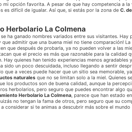
 mi opción favorita. A pesar de que hay competencia a la v
s difícil de igualar. Así que, si estás por la zona de
C. d
to Herbolario La Colmena
e se ha ganado nombres variados entre sus visitantes. Ha
ay que admitir que una buena miel no tiene comparación! La
icen que después de probarla, ya no pueden volver a las m
tacan que el precio es más que razonable para la calidad q
. Hay quienes han tenido experiencias menos agradables y
a sido un poco descuidada, incluso llegando a sentir desp
 lo que a veces puede hacer que un sitio sea memorable, ya
uctos naturales
que no se limitan solo a la miel. Quienes s
ue los productos son de buena calidad, aunque la percepció
tros herbolarios, pero seguro que puedes encontrar algo q
namiento Herbolario La Colmena
, parece que han estado en
uizás no tengan la fama de otros, pero seguro que su comp
o a considerar si te animas a descubrir más sobre el mundo 