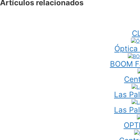
Artículos relacionados
C
Óptica
BOOM Fa
Cent
Las Pa
Las Pa
OPT