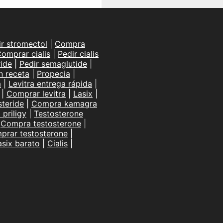
ir stromectol
|
Compra
omprar cialis
|
Pedir cialis
ide
|
Pedir semaglutide
|
n receta
|
Propecia
|
a
|
Levitra entrega rápida
|
|
Comprar levitra
|
Lasix
|
teride
|
Compra kamagra
priligy
|
Testosterone
|
Compra testosterone
|
prar testosterone
|
asix barato
|
Cialis
|