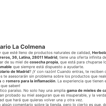
lario La Colmena
 que esté lleno de productos naturales de calidad,
Herbol
reros, 36, Latina, 28011 Madrid
, tiene una oferta infinita 
blar de su miel de
cosecha propia
, que está para chuparse l
amable
que siempre está dispuesto a ayudarte.
olario de Madrid
? ¡Y con razón! Cuando entras, te reciben 
os te asesorarán sin problema sobre los productos que real
s
o
romero para la inflamación
. La experiencia que tienen 
o que saben!
éntico paraíso. No solo hay una amplia
gama de mieles de ca
n probado su miel aseguran que es insuperable, y la verda
dad que hará que quieras volver una y otra vez.
algún comentario sobre la tienda, pero lo cierto es que, 