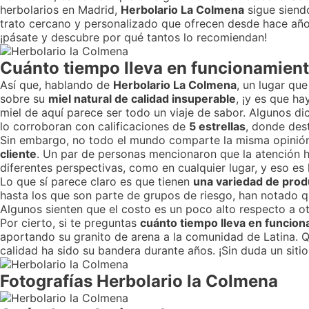
herbolarios en Madrid,
Herbolario La Colmena
sigue siendo
trato cercano y personalizado que ofrecen desde hace años e
¡pásate y descubre por qué tantos lo recomiendan!
Cuánto tiempo lleva en funcionamien
Así que, hablando de
Herbolario La Colmena
, un lugar qu
sobre su
miel natural de calidad insuperable
, ¡y es que h
miel de aquí parece ser todo un viaje de sabor. Algunos d
lo corroboran con calificaciones de
5 estrellas
, donde des
Sin embargo, no todo el mundo comparte la misma opinión
cliente
. Un par de personas mencionaron que la atención h
diferentes perspectivas, como en cualquier lugar, y eso es
Lo que sí parece claro es que tienen
una variedad de prod
hasta los que son parte de grupos de riesgo, han notado q
Algunos sienten que el costo es un poco alto respecto a o
Por cierto, si te preguntas
cuánto tiempo lleva en funcio
aportando su granito de arena a la comunidad de Latina. Q
calidad ha sido su bandera durante años. ¡Sin duda un siti
Fotografías Herbolario la Colmena