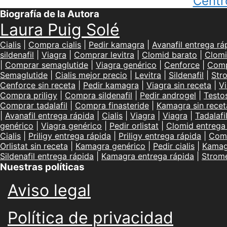
Centr
Biografía de la Autora
Laura Puig Solé
Cialis
|
Compra cialis
|
Pedir kamagra
|
Avanafil entrega rá
sildenafil
|
Viagra
|
Comprar levitra
|
Clomid barato
|
Clomi
|
Comprar semaglutide
|
Viagra genérico
|
Cenforce
|
Comp
Semaglutide
|
Cialis mejor precio
|
Levitra
|
Sildenafil
|
Str
Cenforce sin receta
|
Pedir kamagra
|
Viagra sin receta
|
Vi
Compra priligy
|
Compra sildenafil
|
Pedir androgel
|
Testo
Comprar tadalafil
|
Compra finasteride
|
Kamagra sin recet
|
Avanafil entrega rápida
|
Cialis
|
Viagra
|
Viagra
|
Tadalafi
genérico
|
Viagra genérico
|
Pedir orlistat
|
Clomid entrega
Cialis
|
Priligy entrega rápida
|
Priligy entrega rápida
|
Comp
Orlistat sin receta
|
Kamagra genérico
|
Pedir cialis
|
Kamag
Sildenafil entrega rápida
|
Kamagra entrega rápida
|
Strom
Nuestras políticas
Aviso legal
Política de privacidad