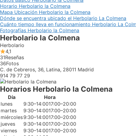
Datos Básico Herbolario la Colmena
Horario Herbolario la Colmena
Mapa Ubicación Herbolario la Colmena
Dónde se encuentra ubicado el Herbolario La Colmena
Cuánto tiempo lleva en funcionamiento Herbolario La Col
Fotografías Herbolario la Colmena
Herbolario la Colmena
Herbolario
4,1
31
Reseñas
36
Fotos
C. de Cebreros, 36, Latina, 28011 Madrid
914 79 77 29
Horarios Herbolario la Colmena
Día
Hora
lunes
9:30–14:0017:00–20:00
martes
9:30–14:0017:00–20:00
miércoles
9:30–14:0017:00–20:00
jueves
9:30–14:0017:00–20:00
viernes
9:30–14:0017:00–20:00