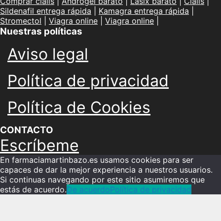
Comprar cialis
|
Androgel barato
|
Lasix barato
|
Cialis
|
Sildenafil entrega rápida
|
Kamagra entrega rápida
|
Stromectol
|
Viagra online
|
Viagra online
|
Nuestras políticas
Aviso legal
Política de privacidad
Política de Cookies
CONTACTO
Escríbeme
En farmaciamartinbazo.es usamos cookies para ser
capaces de dar la mejor experiencia a nuestros usuarios.
Si continuas navegando por este sitio asumiremos que
estás de acuerdo.
De acuerdo
Política de privacidad