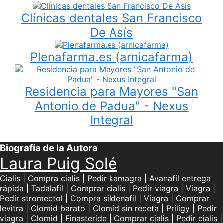
Clínicas dentales San Francisco
De Asís
Plenafarma.es (arnicafarma)
Residencia para Mayores "San
Antonio de Padua" - Nexus
Integral
Biografía de la Autora
Laura Puig Solé
Cialis
|
Compra cialis
|
Pedir kamagra
|
Avanafil entrega
rápida
|
Tadalafil
|
Comprar cialis
|
Pedir viagra
|
Viagra
|
Pedir stromectol
|
Compra sildenafil
|
Viagra
|
Comprar
levitra
|
Clomid barato
|
Clomid sin receta
|
Priligy
|
Pedir
viagra
|
Clomid
|
Finasteride
|
Comprar cialis
|
Pedir cialis
|