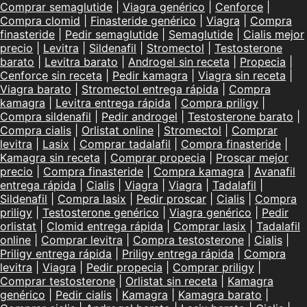
Comprar semaglutide
|
Viagra genérico
|
Cenforce
|
Compra clomid
|
Finasteride genérico
|
Viagra
|
Compra
finasteride
|
Pedir semaglutide
|
Semaglutide
|
Cialis mejor
precio
|
Levitra
|
Sildenafil
|
Stromectol
|
Testosterone
barato
|
Levitra barato
|
Androgel sin receta
|
Propecia
|
Cenforce sin receta
|
Pedir kamagra
|
Viagra sin receta
|
Viagra barato
|
Stromectol entrega rápida
|
Compra
kamagra
|
Levitra entrega rápida
|
Compra priligy
|
Compra sildenafil
|
Pedir androgel
|
Testosterone barato
|
Compra cialis
|
Orlistat online
|
Stromectol
|
Comprar
levitra
|
Lasix
|
Comprar tadalafil
|
Compra finasteride
|
Kamagra sin receta
|
Comprar propecia
|
Proscar mejor
precio
|
Compra finasteride
|
Compra kamagra
|
Avanafil
entrega rápida
|
Cialis
|
Viagra
|
Viagra
|
Tadalafil
|
Sildenafil
|
Compra lasix
|
Pedir proscar
|
Cialis
|
Compra
priligy
|
Testosterone genérico
|
Viagra genérico
|
Pedir
orlistat
|
Clomid entrega rápida
|
Comprar lasix
|
Tadalafil
online
|
Comprar levitra
|
Compra testosterone
|
Cialis
|
Priligy entrega rápida
|
Priligy entrega rápida
|
Compra
levitra
|
Viagra
|
Pedir propecia
|
Comprar priligy
|
Comprar testosterone
|
Orlistat sin receta
|
Kamagra
genérico
|
Pedir cialis
|
Kamagra
|
Kamagra barato
|