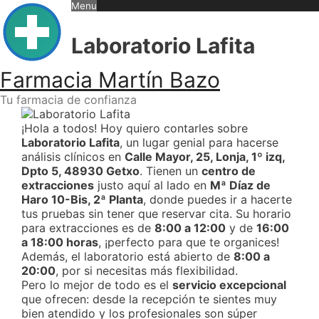
Skip
Menu
to
content
Laboratorio Lafita
Farmacia Martín Bazo
Tu farmacia de confianza
¡Hola a todos! Hoy quiero contarles sobre
Laboratorio Lafita
, un lugar genial para hacerse
análisis clínicos en
Calle Mayor, 25, Lonja, 1º izq,
Dpto 5, 48930 Getxo
. Tienen un
centro de
extracciones
justo aquí al lado en
Mª Díaz de
Haro 10-Bis, 2ª Planta
, donde puedes ir a hacerte
tus pruebas sin tener que reservar cita. Su horario
para extracciones es de
8:00 a 12:00
y de
16:00
a 18:00 horas
, ¡perfecto para que te organices!
Además, el laboratorio está abierto de
8:00 a
20:00
, por si necesitas más flexibilidad.
Pero lo mejor de todo es el
servicio excepcional
que ofrecen: desde la recepción te sientes muy
bien atendido y los profesionales son súper