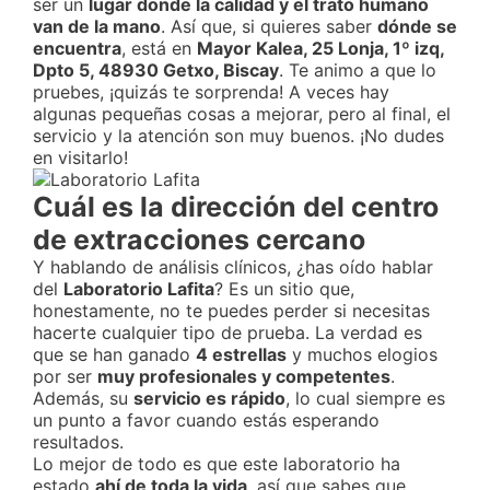
ser un
lugar donde la calidad y el trato humano
van de la mano
. Así que, si quieres saber
dónde se
encuentra
, está en
Mayor Kalea, 25 Lonja, 1º izq,
Dpto 5, 48930 Getxo, Biscay
. Te animo a que lo
pruebes, ¡quizás te sorprenda! A veces hay
algunas pequeñas cosas a mejorar, pero al final, el
servicio y la atención son muy buenos. ¡No dudes
en visitarlo!
Cuál es la dirección del centro
de extracciones cercano
Y hablando de análisis clínicos, ¿has oído hablar
del
Laboratorio Lafita
? Es un sitio que,
honestamente, no te puedes perder si necesitas
hacerte cualquier tipo de prueba. La verdad es
que se han ganado
4 estrellas
y muchos elogios
por ser
muy profesionales y competentes
.
Además, su
servicio es rápido
, lo cual siempre es
un punto a favor cuando estás esperando
resultados.
Lo mejor de todo es que este laboratorio ha
estado
ahí de toda la vida
, así que sabes que