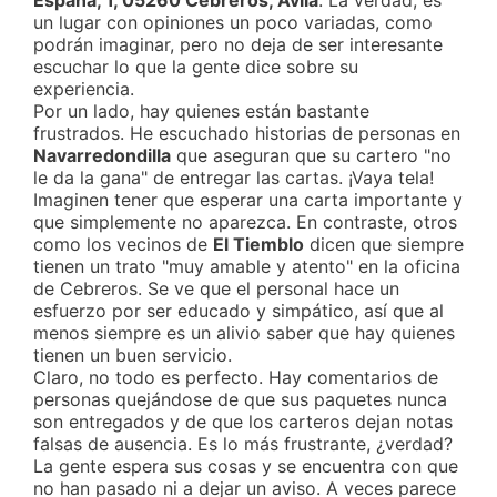
España, 1, 05260 Cebreros, Ávila
. La verdad, es
un lugar con opiniones un poco variadas, como
podrán imaginar, pero no deja de ser interesante
escuchar lo que la gente dice sobre su
experiencia.
Por un lado, hay quienes están bastante
frustrados. He escuchado historias de personas en
Navarredondilla
que aseguran que su cartero "no
le da la gana" de entregar las cartas. ¡Vaya tela!
Imaginen tener que esperar una carta importante y
que simplemente no aparezca. En contraste, otros
como los vecinos de
El Tiemblo
dicen que siempre
tienen un trato "muy amable y atento" en la oficina
de Cebreros. Se ve que el personal hace un
esfuerzo por ser educado y simpático, así que al
menos siempre es un alivio saber que hay quienes
tienen un buen servicio.
Claro, no todo es perfecto. Hay comentarios de
personas quejándose de que sus paquetes nunca
son entregados y de que los carteros dejan notas
falsas de ausencia. Es lo más frustrante, ¿verdad?
La gente espera sus cosas y se encuentra con que
no han pasado ni a dejar un aviso. A veces parece