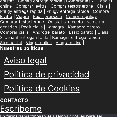
orlistat
|
Clomid entrega rápida
|
Comprar lasix
|
Tadalafil
online
|
Comprar levitra
|
Compra testosterone
|
Cialis
|
Priligy entrega rápida
|
Priligy entrega rápida
|
Compra
levitra
|
Viagra
|
Pedir propecia
|
Comprar priligy
|
Comprar testosterone
|
Orlistat sin receta
|
Kamagra
genérico
|
Pedir cialis
|
Kamagra
|
Kamagra barato
|
Comprar cialis
|
Androgel barato
|
Lasix barato
|
Cialis
|
Sildenafil entrega rápida
|
Kamagra entrega rápida
|
Stromectol
|
Viagra online
|
Viagra online
|
Nuestras políticas
Aviso legal
Política de privacidad
Política de Cookies
CONTACTO
Escríbeme
En farmaciamartinbazo.es usamos cookies para ser