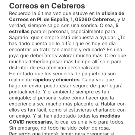
Correos en Cebreros
Recuerdo la última vez que estuve en la
oficina de
Correos en Pl. de España, 1, 05260 Cebreros
, y la
verdad, siempre salgo con una sonrisa. O sea,
5
estrellas
para el personal, especialmente para
Sagrario, que siempre está dispuesta a ayudar. ¿Te
has dado cuenta de lo difícil que es hoy en día
encontrar un trato tan amable y educado? Es una
joya que deberíamos valorar mucho más. Creo que
muchos deberían pasar más tiempo allí solo para
disfrutar de esa atención personalizada.
He notado que los servicios de paquetería son
realmente
rápidos y eficientes
. Cada vez que
hago un envío, puedo estar seguro de que llegará
puntualmente. Y el ambiente siempre es tan
amigable; el personal sabe cómo hacer que la
experiencia sea mucho más placentera. Hablar con
ellos es tan fácil, como si estuvieras charlando con
un amigo. Y sí, han adoptado todas las
medidas
COVID necesarias
, lo cual es un alivio para todos.
Sin embargo, no todo ha sido color de rosa.
Recuerdo que intenté llamar para preguntar si