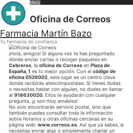
Skip
Menu
to
content
Oficina de Correos
Farmacia Martín Bazo
Tu farmacia de confianza
¡Hola, amigos! Si alguna vez te has preguntado
dónde enviar cartas o recoger paquetes en
Cebreros
, la
oficina de Correos
en
Plaza de
España, 1
es tu mejor opción. Con el
código de
oficina 0526002
, este lugar es un centro clave
donde recibirás atenciónpostales. Si tienes dudas
o necesitas hablar con alguien, no dudes en llamar
al
918630020
. Ellos te ayudarán con cualquier
pregunta, ¡y son muy amables!
No solo encontrarás servicio postal, sino que
también puedes consultar toda la información
sobre horarios y otras oficinas cercanas en su
página web:
www.correos.es
. Así que ya sabes, si
necesitas enviar algo o simplemente charlar un