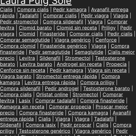
Laura Puig Solé
Cialis
|
Compra cialis
|
Pedir kamagra
|
Avanafil entrega
rápida
|
Tadalafil
|
Comprar cialis
|
Pedir viagra
|
Viagra
|
Pedir stromectol
|
Compra sildenafil
|
Viagra
|
Comprar
levitra
|
Clomid barato
|
Clomid sin receta
|
Priligy
|
Pedir
viagra
|
Clomid
|
Finasteride
|
Comprar cialis
|
Pedir cialis
|
Comprar semaglutide
|
Viagra genérico
|
Cenforce
|
Compra clomid
|
Finasteride genérico
|
Viagra
|
Compra
finasteride
|
Pedir semaglutide
|
Semaglutide
|
Cialis mejor
precio
|
Levitra
|
Sildenafil
|
Stromectol
|
Testosterone
barato
|
Levitra barato
|
Androgel sin receta
|
Propecia
|
Cenforce sin receta
|
Pedir kamagra
|
Viagra sin receta
|
Viagra barato
|
Stromectol entrega rápida
|
Compra
kamagra
|
Levitra entrega rápida
|
Compra priligy
|
Compra sildenafil
|
Pedir androgel
|
Testosterone barato
|
Compra cialis
|
Orlistat online
|
Stromectol
|
Comprar
levitra
|
Lasix
|
Comprar tadalafil
|
Compra finasteride
|
Kamagra sin receta
|
Comprar propecia
|
Proscar mejor
precio
|
Compra finasteride
|
Compra kamagra
|
Avanafil
entrega rápida
|
Cialis
|
Viagra
|
Viagra
|
Tadalafil
|
Sildenafil
|
Compra lasix
|
Pedir proscar
|
Cialis
|
Compra
priligy
|
Testosterone genérico
|
Viagra genérico
|
Pedir