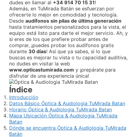
dudes en llamar al
+34 914 70 15 31
!
Además, en TuMirada Batán se esfuerzan por
ofrecerte lo mejor en comodidad y tecnología.
Desde
audífonos sin pilas de última generación
hasta tratamientos personalizados para la vista, el
equipo está listo para darte el mejor servicio. Ah, y
si eres de los que prefiere probar antes de
comprar, ¡puedes probar los audífonos gratis
durante
30 días
! Así que ya sabes, si lo que
buscas es mejorar tu vista o tu capacidad auditiva,
no dudes en visitar la web
www.opticastumirada.com
y ¡prepárate para
disfrutar de una experiencia única!
Índice
Introducción
Datos Básico Óptica & Audiologia TuMirada Batan
Horario Óptica & Audiologia TuMirada Batan
Mapa Ubicación Óptica & Audiologia TuMirada
Batan
Dónde se encuentra Óptica & Audiología TuMirada
Batán