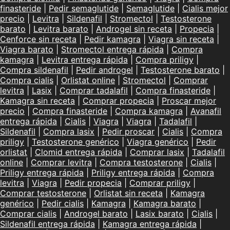
finasteride
|
Pedir semaglutide
|
Semaglutide
|
Cialis mejor
precio
|
Levitra
|
Sildenafil
|
Stromectol
|
Testosterone
barato
|
Levitra barato
|
Androgel sin receta
|
Propecia
|
Cenforce sin receta
|
Pedir kamagra
|
Viagra sin receta
|
Viagra barato
|
Stromectol entrega rápida
|
Compra
kamagra
|
Levitra entrega rápida
|
Compra priligy
|
Compra sildenafil
|
Pedir androgel
|
Testosterone barato
|
Compra cialis
|
Orlistat online
|
Stromectol
|
Comprar
levitra
|
Lasix
|
Comprar tadalafil
|
Compra finasteride
|
Kamagra sin receta
|
Comprar propecia
|
Proscar mejor
precio
|
Compra finasteride
|
Compra kamagra
|
Avanafil
entrega rápida
|
Cialis
|
Viagra
|
Viagra
|
Tadalafil
|
Sildenafil
|
Compra lasix
|
Pedir proscar
|
Cialis
|
Compra
priligy
|
Testosterone genérico
|
Viagra genérico
|
Pedir
orlistat
|
Clomid entrega rápida
|
Comprar lasix
|
Tadalafil
online
|
Comprar levitra
|
Compra testosterone
|
Cialis
|
Priligy entrega rápida
|
Priligy entrega rápida
|
Compra
levitra
|
Viagra
|
Pedir propecia
|
Comprar priligy
|
Comprar testosterone
|
Orlistat sin receta
|
Kamagra
genérico
|
Pedir cialis
|
Kamagra
|
Kamagra barato
|
Comprar cialis
|
Androgel barato
|
Lasix barato
|
Cialis
|
Sildenafil entrega rápida
|
Kamagra entrega rápida
|