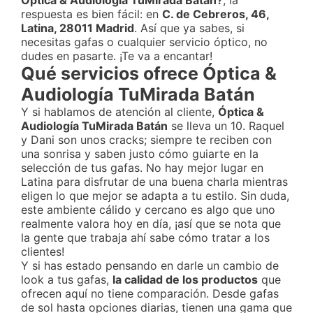
Óptica & Audiología TuMirada Batán?
, la
respuesta es bien fácil: en
C. de Cebreros, 46,
Latina, 28011 Madrid
. Así que ya sabes, si
necesitas gafas o cualquier servicio óptico, no
dudes en pasarte. ¡Te va a encantar!
Qué servicios ofrece Óptica &
Audiología TuMirada Batán
Y si hablamos de atención al cliente,
Óptica &
Audiología TuMirada Batán
se lleva un 10. Raquel
y Dani son unos cracks; siempre te reciben con
una sonrisa y saben justo cómo guiarte en la
selección de tus gafas. No hay mejor lugar en
Latina para disfrutar de una buena charla mientras
eligen lo que mejor se adapta a tu estilo. Sin duda,
este ambiente cálido y cercano es algo que uno
realmente valora hoy en día, ¡así que se nota que
la gente que trabaja ahí sabe cómo tratar a los
clientes!
Y si has estado pensando en darle un cambio de
look a tus gafas,
la calidad de los productos
que
ofrecen aquí no tiene comparación. Desde gafas
de sol hasta opciones diarias, tienen una gama que