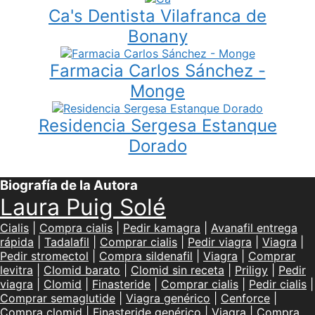
Ca's Dentista Vilafranca de
Bonany
Farmacia Carlos Sánchez -
Monge
Residencia Sergesa Estanque
Dorado
Biografía de la Autora
Laura Puig Solé
Cialis
|
Compra cialis
|
Pedir kamagra
|
Avanafil entrega
rápida
|
Tadalafil
|
Comprar cialis
|
Pedir viagra
|
Viagra
|
Pedir stromectol
|
Compra sildenafil
|
Viagra
|
Comprar
levitra
|
Clomid barato
|
Clomid sin receta
|
Priligy
|
Pedir
viagra
|
Clomid
|
Finasteride
|
Comprar cialis
|
Pedir cialis
|
Comprar semaglutide
|
Viagra genérico
|
Cenforce
|
Compra clomid
|
Finasteride genérico
|
Viagra
|
Compra