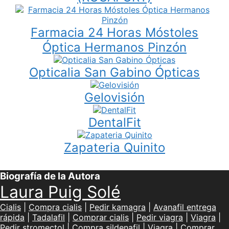
Farmacia 24 Horas Móstoles
Óptica Hermanos Pinzón
Opticalia San Gabino Ópticas
Gelovisión
DentalFit
Zapateria Quinito
Biografía de la Autora
Laura Puig Solé
Cialis
|
Compra cialis
|
Pedir kamagra
|
Avanafil entrega
rápida
|
Tadalafil
|
Comprar cialis
|
Pedir viagra
|
Viagra
|
Pedir stromectol
|
Compra sildenafil
|
Viagra
|
Comprar