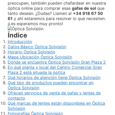
preocupen, también pueden chafardear en nuestra
óptica online para comprar esas
gafas de sol
que
tanto desean. ¿Dudas? Llamen al
+34 918 67 50
61
y ahí estaremos para resolver lo que necesiten.
¡Les esperamos muy pronto!
Índice
Introducción
Datos Básico Óptica Solvisión
Horario Óptica Solvisión
Mapa Ubicación Óptica Solvisión
Dónde se encuentra Óptica Solvisión Gran Plaza 2
En qué planta y local del Centro Comercial Gran
Plaza 2 está situada la óptica
Qué horarios de atención tiene Óptica Solvisión
Qué tipo de productos pueden encontrar en
Óptica Solvisión
Ofrecen servicios de venta de gafas y lentes de
contacto
Qué marcas de lentes están disponibles en Óptica
Solvisión
Fotografías Óptica Solvisión