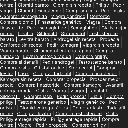
levitra
|
Clomid barato
|
Clomid sin receta
|
Priligy
|
Pedir
viagra
|
Clomid
|
Finasteride
|
Comprar cialis
|
Pedir cialis
|
Comprar semaglutide
|
Viagra genérico
|
Cenforce
|
Compra clomid
|
Finasteride genérico
|
Viagra
|
Compra
finasteride
|
Pedir semaglutide
|
Semaglutide
|
Cialis mejor
precio
|
Levitra
|
Sildenafil
|
Stromectol
|
Testosterone
barato
|
Levitra barato
|
Androgel sin receta
|
Propecia
|
Cenforce sin receta
|
Pedir kamagra
|
Viagra sin receta
|
Viagra barato
|
Stromectol entrega rápida
|
Compra
kamagra
|
Levitra entrega rápida
|
Compra priligy
|
Compra sildenafil
|
Pedir androgel
|
Testosterone barato
|
Compra cialis
|
Orlistat online
|
Stromectol
|
Comprar
levitra
|
Lasix
|
Comprar tadalafil
|
Compra finasteride
|
Kamagra sin receta
|
Comprar propecia
|
Proscar mejor
precio
|
Compra finasteride
|
Compra kamagra
|
Avanafil
entrega rápida
|
Cialis
|
Viagra
|
Viagra
|
Tadalafil
|
Sildenafil
|
Compra lasix
|
Pedir proscar
|
Cialis
|
Compra
priligy
|
Testosterone genérico
|
Viagra genérico
|
Pedir
orlistat
|
Clomid entrega rápida
|
Comprar lasix
|
Tadalafil
online
|
Comprar levitra
|
Compra testosterone
|
Cialis
|
Priligy entrega rápida
|
Priligy entrega rápida
|
Compra
levitra
|
Viagra
|
Pedir propecia
|
Comprar priligy
|