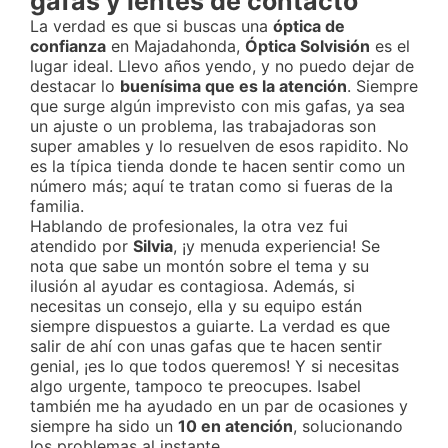
gafas y lentes de contacto
La verdad es que si buscas una
óptica de
confianza
en Majadahonda,
Óptica Solvisión
es el
lugar ideal. Llevo años yendo, y no puedo dejar de
destacar lo
buenísima que es la atención
. Siempre
que surge algún imprevisto con mis gafas, ya sea
un ajuste o un problema, las trabajadoras son
super amables y lo resuelven de esos rapidito. No
es la típica tienda donde te hacen sentir como un
número más; aquí te tratan como si fueras de la
familia.
Hablando de profesionales, la otra vez fui
atendido por
Silvia
, ¡y menuda experiencia! Se
nota que sabe un montón sobre el tema y su
ilusión al ayudar es contagiosa. Además, si
necesitas un consejo, ella y su equipo están
siempre dispuestos a guiarte. La verdad es que
salir de ahí con unas gafas que te hacen sentir
genial, ¡es lo que todos queremos! Y si necesitas
algo urgente, tampoco te preocupes. Isabel
también me ha ayudado en un par de ocasiones y
siempre ha sido un
10 en atención
, solucionando
los problemas al instante.