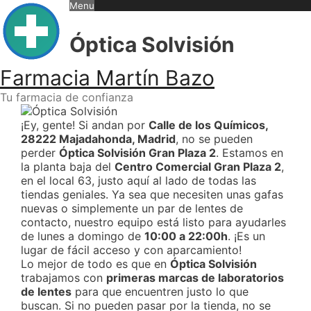
Skip
Menu
to
content
Óptica Solvisión
Farmacia Martín Bazo
Tu farmacia de confianza
¡Ey, gente! Si andan por
Calle de los Químicos,
28222 Majadahonda, Madrid
, no se pueden
perder
Óptica Solvisión Gran Plaza 2
. Estamos en
la planta baja del
Centro Comercial Gran Plaza 2
,
en el local 63, justo aquí al lado de todas las
tiendas geniales. Ya sea que necesiten unas gafas
nuevas o simplemente un par de lentes de
contacto, nuestro equipo está listo para ayudarles
de lunes a domingo de
10:00 a 22:00h
. ¡Es un
lugar de fácil acceso y con aparcamiento!
Lo mejor de todo es que en
Óptica Solvisión
trabajamos con
primeras marcas de laboratorios
de lentes
para que encuentren justo lo que
buscan. Si no pueden pasar por la tienda, no se