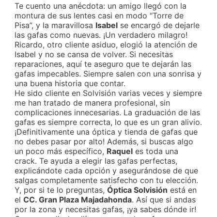
Te cuento una anécdota: un amigo llegó con la
montura de sus lentes casi en modo “Torre de
Pisa”, y la maravillosa
Isabel
se encargó de dejarle
las gafas como nuevas. ¡Un verdadero milagro!
Ricardo, otro cliente asiduo, elogió la atención de
Isabel y no se cansa de volver. Si necesitas
reparaciones, aquí te aseguro que te dejarán las
gafas impecables. Siempre salen con una sonrisa y
una buena historia que contar.
He sido cliente en Solvisión varias veces y siempre
me han tratado de manera profesional, sin
complicaciones innecesarias. La graduación de las
gafas es siempre correcta, lo que es un gran alivio.
¡Definitivamente una óptica y tienda de gafas que
no debes pasar por alto! Además, si buscas algo
un poco más específico,
Raquel
es toda una
crack. Te ayuda a elegir las gafas perfectas,
explicándote cada opción y asegurándose de que
salgas completamente satisfecho con tu elección.
Y, por si te lo preguntas,
Óptica Solvisión
está en
el
CC. Gran Plaza Majadahonda
. Así que si andas
por la zona y necesitas gafas, ¡ya sabes dónde ir!