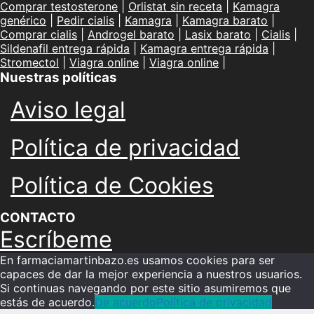
Comprar testosterone
|
Orlistat sin receta
|
Kamagra
genérico
|
Pedir cialis
|
Kamagra
|
Kamagra barato
|
Comprar cialis
|
Androgel barato
|
Lasix barato
|
Cialis
|
Sildenafil entrega rápida
|
Kamagra entrega rápida
|
Stromectol
|
Viagra online
|
Viagra online
|
Nuestras políticas
Aviso legal
Política de privacidad
Política de Cookies
CONTACTO
Escríbeme
En farmaciamartinbazo.es usamos cookies para ser
capaces de dar la mejor experiencia a nuestros usuarios.
Si continuas navegando por este sitio asumiremos que
estás de acuerdo.
De acuerdo
Política de privacidad