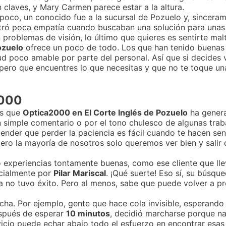
n claves, y Mary Carmen parece estar a la altura.
 poco, un conocido fue a la sucursal de Pozuelo y, sincer
ó poca empatía cuando buscaban una solución para unas l
 problemas de visión, lo último que quieres es sentirte mal
ozuelo
ofrece un poco de todo. Los que han tenido buenas e
d poco amable por parte del personal. Así que si decides v
Espero que encuentres lo que necesitas y que no te toque u
2000
es que
Optica2000 en El Corte Inglés de Pozuelo
ha gener
un simple comentario o por el tono chulesco de algunas trab
ender que perder la paciencia es fácil cuando te hacen sen
ero la mayoría de nosotros solo queremos ver bien y salir d
 experiencias tontamente buenas, como ese cliente que ll
ecialmente por
Pilar Mariscal
. ¡Qué suerte! Eso sí, su búsqu
ta no tuvo éxito. Pero al menos, sabe que puede volver a p
a. Por ejemplo, gente que hace cola invisible, esperando 
después de esperar
10 minutos
, decidió marcharse porque na
rvicio puede echar abajo todo el esfuerzo en encontrar esas