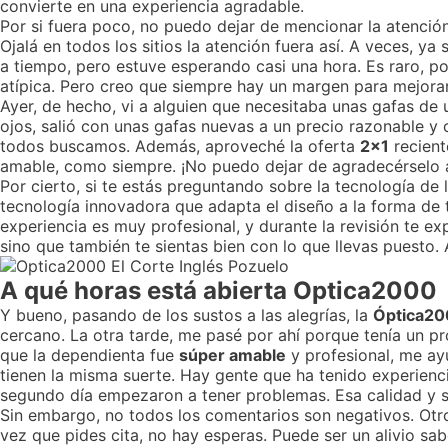
convierte en una experiencia agradable.
Por si fuera poco, no puedo dejar de mencionar la atenció
Ojalá en todos los sitios la atención fuera así. A veces, ya
a tiempo, pero estuve esperando casi una hora. Es raro, po
atípica. Pero creo que siempre hay un margen para mejorar
Ayer, de hecho, vi a alguien que necesitaba unas gafas de 
ojos, salió con unas gafas nuevas a un precio razonable y 
todos buscamos. Además, aproveché la oferta
2x1
recient
amable, como siempre. ¡No puedo dejar de agradecérselo a
Por cierto, si te estás preguntando sobre la tecnología de 
tecnología innovadora que adapta el diseño a la forma de t
experiencia es muy profesional, y durante la revisión te 
sino que también te sientas bien con lo que llevas puesto.
A qué horas está abierta Optica2000
Y bueno, pasando de los sustos a las alegrías, la
Óptica200
cercano. La otra tarde, me pasé por ahí porque tenía un pr
que la dependienta fue
súper amable
y profesional, me ay
tienen la misma suerte. Hay gente que ha tenido experien
segundo día empezaron a tener problemas. Esa calidad y s
Sin embargo, no todos los comentarios son negativos. Otr
vez que pides cita, no hay esperas. Puede ser un alivio sab