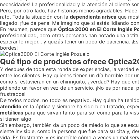
necesidades! La profesionalidad y la atención al cliente so
Pero, por otro lado, hay historias menos agradables. Hace
rato. Toda la situación con la
dependienta arisca
que mostr
llegado, ¡fue de pena! Me imagino que si estás lidiando con
En resumen, parece que
Óptica 2000 en El Corte Inglés P
profesionalidad, pero otras personas han notado una actitu
esperar lo mejor... y quizás tener un poco de paciencia. ¡
bordes!
Qué tipo de productos ofrece Optica
Y después de toda esta ronda de experiencias, la verdad 
entre los clientes. Hay quienes tienen un día horrible por 
como si estuvieran en un chiringuito, ¿verdad? Hay que ent
pidiendo un favor en vez de un servicio. ¡No es por nada, p
frustrados!
De todos modos, no todo es negativo. Hay quien ha tenido
atendido
en la óptica y siempre ha sido bien tratado, esp
metálicas
para que sirvan tanto para sol como para la vis
si tienen algo.
Sin embargo, también da un poco de miedo lo que se escuch
siente invisible, como la persona que fue para su cita y, 
vida. Es frustrante, y es increíble cómo a veces un mal se