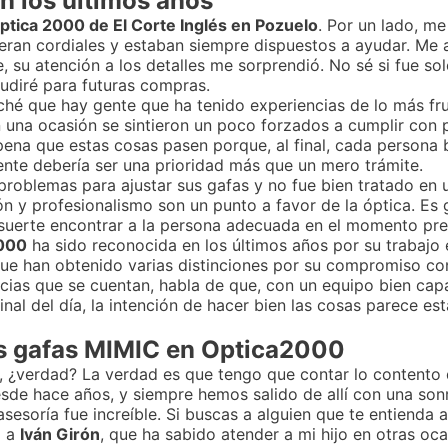
 los últimos años
ptica 2000 de El Corte Inglés en Pozuelo
. Por un lado, m
 eran cordiales y estaban siempre dispuestos a ayudar. Me
 su atención a los detalles me sorprendió. No sé si fue sol
acudiré para futuras compras.
hé que hay gente que ha tenido experiencias de lo más fru
n una ocasión se sintieron un poco forzados a cumplir con 
 pena que estas cosas pasen porque, al final, cada persona
ente debería ser una prioridad más que un mero trámite.
o problemas para ajustar sus gafas y no fue bien tratado e
ón y profesionalismo son un punto a favor de la óptica. Es
 suerte encontrar a la persona adecuada en el momento pre
2000
ha sido reconocida en los últimos años por su trabajo
que han obtenido varias distinciones por su compromiso con 
ncias que se cuentan, habla de que, con un equipo bien ca
inal del día, la intención de hacer bien las cosas parece est
as gafas MIMIC en Optica2000
, ¿verdad? La verdad es que tengo que contar lo contento 
sde hace años, y siempre hemos salido de allí con una sonr
sesoría fue increíble. Si buscas a alguien que te entienda a 
o a
Iván Girón
, que ha sabido atender a mi hijo en otras oca