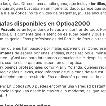
a las gafas. Ofrecen una amplia gama, que incluye
lentilla
o que alguien buscaba en un momento dado, parece que su
a ir a la óptica, no te olvides de preguntar, ¡quizás encuent
gafas disponibles en Optica2000
 Pozuelo
es un lugar donde te vas a encontrar de todo. Por 
dos. Ella comenta que la atención es super buena y que s
so es genial! Esos profesionales del Barrial de Pozuelo re
 hay quienes han pasado por malas experiencias. Como ese
semanas
de espera por unas lentillas, nunca recibió el mens
esten... ¡Casi una hora intentando comunicarte! Y después, 
da, eso no es lo que uno espera en una óptica.
hay buenos profesionales como Pilar y Yolanda, quienes rec
egir gafas nuevas, asegurándose de que cada detalle estuvi
tisfecho con el resultado. Esa dedicación parece ser la cl
ienen? En Optica2000 puedes encontrar una variedad bastan
nocidas que van desde lo clásico a lo moderno, así que se
tar!