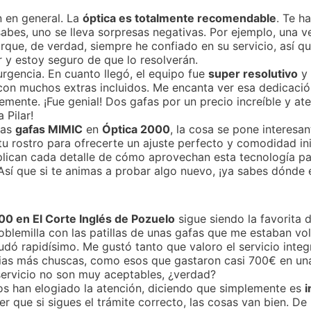
n en general. La
óptica es totalmente recomendable
. Te h
 sabes, uno se lleva sorpresas negativas. Por ejemplo, una v
rque, de verdad, siempre he confiado en su servicio, así q
 y estoy seguro de que lo resolverán.
urgencia. En cuanto llegó, el equipo fue
super resolutivo
y 
con muchos extras incluidos. Me encanta ver esa dedicación
emente. ¡Fue genial! Dos gafas por un precio increíble y a
 Pilar!
las
gafas MIMIC
en
Óptica 2000
, la cosa se pone interesa
u rostro para ofrecerte un ajuste perfecto y comodidad ini
explican cada detalle de cómo aprovechan esta tecnología p
 Así que si te animas a probar algo nuevo, ¡ya sabes dónde 
0 en El Corte Inglés de Pozuelo
sigue siendo la favorita 
oblemilla con las patillas de unas gafas que me estaban vo
udó rapidísimo. Me gustó tanto que valoro el servicio integ
cias más chuscas, como esos que gastaron casi 700€ en una
ervicio no son muy aceptables, ¿verdad?
os han elogiado la atención, diciendo que simplemente es
i
er que si sigues el trámite correcto, las cosas van bien. D