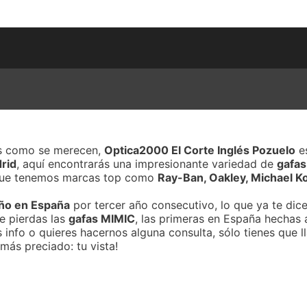
dos como se merecen,
Optica2000 El Corte Inglés Pozuelo
es
rid
, aquí encontrarás una impresionante variedad de
gafas
rque tenemos marcas top como
Ray-Ban, Oakley, Michael K
año en España
por tercer año consecutivo, lo que ya te di
te pierdas las
gafas MIMIC
, las primeras en España hechas
s info o quieres hacernos alguna consulta, sólo tienes que 
más preciado: tu vista!