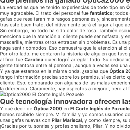
Qué premios ha ganado Optica2000 en
La verdad es que he tenido experiencias de todo tipo en
Ó
muy agradable. El trato del personal fue
fantástico
; todos
gafas que resaltaran mis rasgos personales y, sinceramente,
tras este buen trato, definitivamente será el lugar al que 
Sin embargo, no todo ha sido color de rosa. También escuc
menciona que la atención al cliente puede ser nefasta, y e
mascarilla, mientras otros entraban sin problemas. Es una
haga sentir cómodos. Eso demuestra que la atención al cli
Por otro lado, me contaron la historia de alguien que tuv
al final fue
Carolina
quien logró arreglar todo. Su dedicaci
gente talentosa entre el personal, aunque a veces sea una
Y ya que estamos en la misma onda, ¿sabías que
Óptica 
tengo información precisa sobre los premios, sí es cierto 
cliente. Eso, comparado con algunas de las malas experie
la diferencia. Claramente, hay aspectos a mejorar, pero al f
Qué tecnología innovadora ofrecen l
Y qué decir de
Óptica 2000
en
El Corte Inglés de Pozuelo
hemos recibido siempre. Mi familia y yo somos usuarios de
unas gafas nuevas con
Pilar Mariscal
, y como siempre, su a
¡Gracias por tu sonrisa y profesionalismo, Pilar! Y no olvid