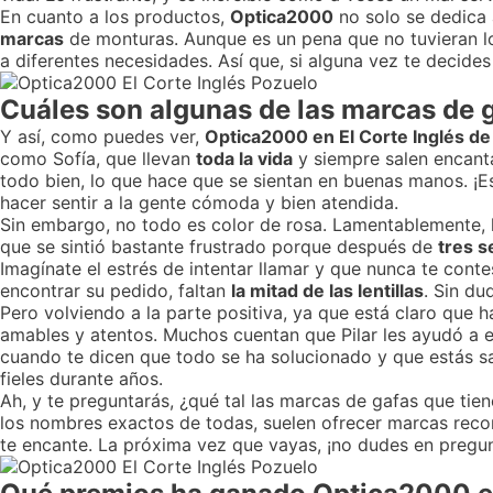
En cuanto a los productos,
Optica2000
no solo se dedica 
marcas
de monturas. Aunque es un pena que no tuvieran l
a diferentes necesidades. Así que, si alguna vez te decides 
Cuáles son algunas de las marcas de 
Y así, como puedes ver,
Optica2000 en El Corte Inglés de
como Sofía, que llevan
toda la vida
y siempre salen encanta
todo bien, lo que hace que se sientan en buenas manos. ¡E
hacer sentir a la gente cómoda y bien atendida.
Sin embargo, no todo es color de rosa. Lamentablemente,
que se sintió bastante frustrado porque después de
tres 
Imagínate el estrés de intentar llamar y que nunca te cont
encontrar su pedido, faltan
la mitad de las lentillas
. Sin du
Pero volviendo a la parte positiva, ya que está claro que 
amables y atentos. Muchos cuentan que Pilar les ayudó a el
cuando te dicen que todo se ha solucionado y que estás sa
fieles durante años.
Ah, y te preguntarás, ¿qué tal las marcas de gafas que t
los nombres exactos de todas, suelen ofrecer marcas reco
te encante. La próxima vez que vayas, ¡no dudes en pregun