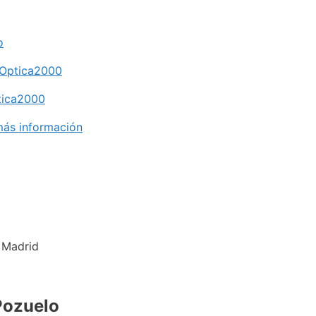
o
 Optica2000
tica2000
ás información
 Madrid
Pozuelo