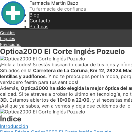
Skip
Farmacia Martín Bazo
to
Tu farmacia de confianza
content
Blog
Contacto
Políticas
Cookies
Legales
Privacidad
Optica2000 El Corte Inglés Pozuelo
¡Hola a todos! Si estás buscando cuidar de tus ojos y oí
Situados en la
Carretera de La Coruña, Km 12, 28224 Mad
lentillas y audífonos
. Y no te preocupes por la moda, po
verdadero festín para tus sentidos!
Además,
Optica2000 ha sido elegida la mejor óptica del 
calidad. Si te atreves a probar lo último en tecnología, no 
3D
. Estamos abiertos de
10:00 a 22:00
, y si necesitas má
¡Así que ya sabes, ven a vernos y deja que cuidemos de lo 
Índice
Introducción