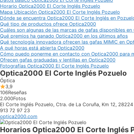
Datos Básico Optica2000 El Corte Inglés Pozuelo
Horario Optica2000 El Corte Inglés Pozuelo
Mapa Ubicación Optica2000 El Corte Inglés Pozuelo
Dónde se encuentra Optica2000 El Corte Inglés en Pozuel
Qué tipo de productos ofrece Optica2000
Cuáles son algunas de las marcas de gafas disponibles en
Qué premios ha ganado Optica2000 en los últimos años
Qué tecnología innovadora ofrecen las gafas MIMIC en Op
A qué horas está abierta Optica2000
Cómo puedo ponerme en contacto con Optica2000 para m
Ofrecen gafas graduadas y lentillas en Optica2000
Fotografías Optica2000 El Corte Inglés Pozuelo
Optica2000 El Corte Inglés Pozuelo
Óptica
3,9
106
Reseñas
2.000
Fotos
El Corte Inglés Pozuelo, Ctra. de La Coruña, Km 12, 28224
913 72 97 23
optica2000.com
Horarios Optica2000 El Corte Inglés 