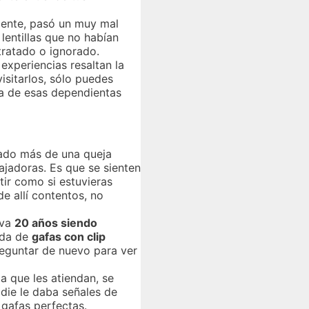
amente, pasó un muy mal
entillas que no habían
tratado o ignorado.
xperiencias resaltan la
isitarlos, sólo puedes
na de esas dependientas
ado más de una queja
ajadoras. Es que se sienten
tir como si estuvieras
e allí contentos, no
eva
20 años siendo
eda de
gafas con clip
reguntar de nuevo para ver
a que les atiendan, se
die le daba señales de
 gafas perfectas.