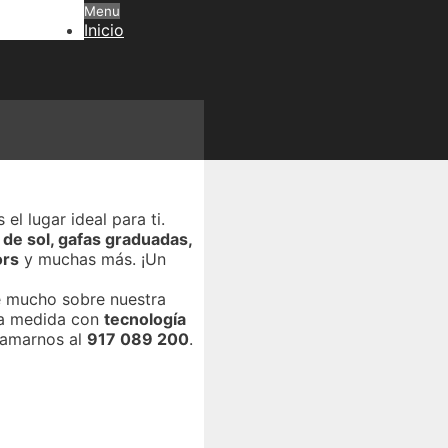
Menu
Inicio
 el lugar ideal para ti.
 de sol, gafas graduadas,
ors
y muchas más. ¡Un
ce mucho sobre nuestra
 a medida con
tecnología
llamarnos al
917 089 200
.