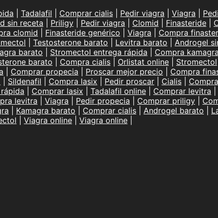
pida
|
Tadalafil
|
Comprar cialis
|
Pedir viagra
|
Viagra
|
Ped
d sin receta
|
Priligy
|
Pedir viagra
|
Clomid
|
Finasteride
|
C
ra clomid
|
Finasteride genérico
|
Viagra
|
Compra finaster
omectol
|
Testosterone barato
|
Levitra barato
|
Androgel si
agra barato
|
Stromectol entrega rápida
|
Compra kamagr
sterone barato
|
Compra cialis
|
Orlistat online
|
Stromectol
a
|
Comprar propecia
|
Proscar mejor precio
|
Compra finas
l
|
Sildenafil
|
Compra lasix
|
Pedir proscar
|
Cialis
|
Compra 
 rápida
|
Comprar lasix
|
Tadalafil online
|
Comprar levitra
ra levitra
|
Viagra
|
Pedir propecia
|
Comprar priligy
|
Com
ra
|
Kamagra barato
|
Comprar cialis
|
Androgel barato
|
L
ectol
|
Viagra online
|
Viagra online
|