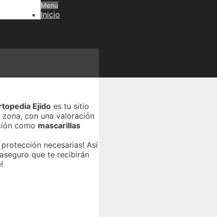
Menu
Inicio
rtopedia Ejido
es tu sitio
a zona, con una valoración
cción como
mascarillas
 protección necesarias! Así
aseguro que te recibirán
!