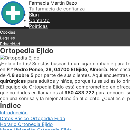
Skip
Farmacia Martín Bazo
to
Tu farmacia de confianza
content
Blog
Contacto
Políticas
Cookies
Legales
Privacidad
Ortopedia Ejido
¡Hola a todos! Si estás buscando un lugar confiable para 
en
P.º Pedro Ponce, 28, 04700 El Ejido, Almería
. Nos enca
de
4.8 sobre 5
por parte de sus clientes. Aquí encuentras
quirúrgicas
para adultos y niños, porque tu salud es lo pri
El equipo de Ortopedia Ejido está comprometido en ofrecer
que no dudes en llamarlos al
950 483 722
para conocer su
con una sonrisa y la mejor atención al cliente. ¿Cuál es el 
Índice
Introducción
Datos Básico Ortopedia Ejido
Horario Ortopedia Ejido