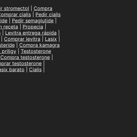
ir stromectol
|
Compra
omprar cialis
|
Pedir cialis
ide
|
Pedir semaglutide
|
n receta
|
Propecia
|
a
|
Levitra entrega rápida
|
|
Comprar levitra
|
Lasix
|
teride
|
Compra kamagra
priligy
|
Testosterone
|
Compra testosterone
|
prar testosterone
|
asix barato
|
Cialis
|