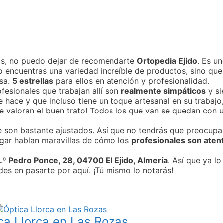
cos, no puedo dejar de recomendarte
Ortopedia Ejido
. Es u
olo encuentras una variedad increíble de productos, sino qu
asa.
5 estrellas
para ellos en atención y profesionalidad.
ofesionales que trabajan allí son
realmente simpáticos
y si
hace y que incluso tiene un toque artesanal en su trabajo,
valoran el buen trato! Todos los que van se quedan con u
e son bastante ajustados. Así que no tendrás que preocupa
lugar hablan maravillas de cómo los
profesionales son aten
.º Pedro Ponce, 28, 04700 El Ejido, Almería
. Así que ya lo
des en pasarte por aquí. ¡Tú mismo lo notarás!
ca Llorca en Las Rozas