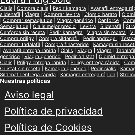
Cialis
|
Compra cialis
|
Pedir kamagra
|
Avanafil entrega rá
sildenafil
|
Viagra
|
Comprar levitra
|
Clomid barato
|
Clomi
|
Comprar semaglutide
|
Viagra genérico
|
Cenforce
|
Comp
Semaglutide
|
Cialis mejor precio
|
Levitra
|
Sildenafil
|
Str
Cenforce sin receta
|
Pedir kamagra
|
Viagra sin receta
|
Vi
Compra priligy
|
Compra sildenafil
|
Pedir androgel
|
Testo
Comprar tadalafil
|
Compra finasteride
|
Kamagra sin recet
|
Avanafil entrega rápida
|
Cialis
|
Viagra
|
Viagra
|
Tadalafi
genérico
|
Viagra genérico
|
Pedir orlistat
|
Clomid entrega
Cialis
|
Priligy entrega rápida
|
Priligy entrega rápida
|
Comp
Orlistat sin receta
|
Kamagra genérico
|
Pedir cialis
|
Kamag
Sildenafil entrega rápida
|
Kamagra entrega rápida
|
Strom
Nuestras políticas
Aviso legal
Política de privacidad
Política de Cookies