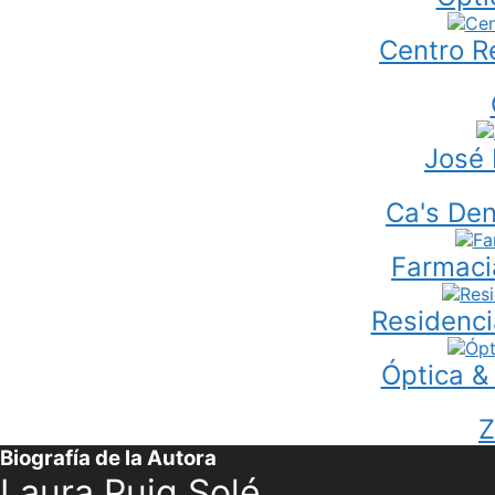
Centro Re
José 
Ca's Den
Farmaci
Residenc
Óptica &
Z
Biografía de la Autora
Laura Puig Solé