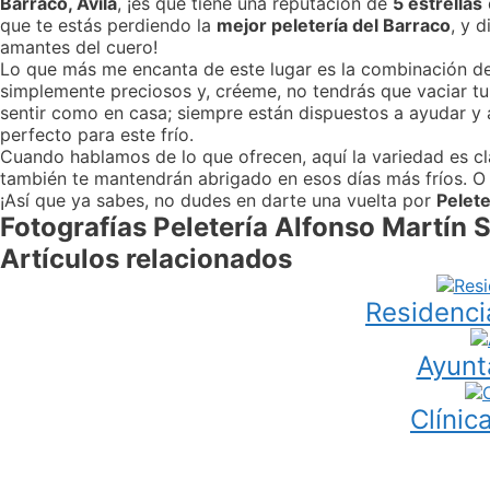
Barraco, Ávila
, ¡es que tiene una reputación de
5 estrellas
que te estás perdiendo la
mejor peletería del Barraco
, y 
amantes del cuero!
Lo que más me encanta de este lugar es la combinación d
simplemente preciosos y, créeme, no tendrás que vaciar tu b
sentir como en casa; siempre están dispuestos a ayudar y 
perfecto para este frío.
Cuando hablamos de lo que ofrecen, aquí la variedad es c
también te mantendrán abrigado en esos días más fríos. O s
¡Así que ya sabes, no dudes en darte una vuelta por
Pelete
Fotografías Peletería Alfonso Martín S
Artículos relacionados
Residenci
Ayunt
Clínic