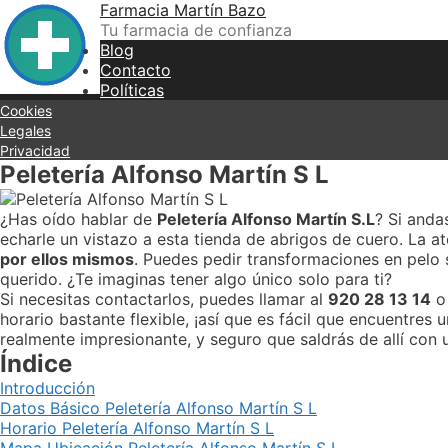
Skip
Farmacia Martín Bazo
to
Tu farmacia de confianza
content
Blog
Contacto
Políticas
Cookies
Legales
Privacidad
Peletería Alfonso Martín S L
¿Has oído hablar de
Peletería Alfonso Martín S.L
? Si anda
echarle un vistazo a esta tienda de abrigos de cuero. La at
por ellos mismos
. Puedes pedir transformaciones en pelo 
querido. ¿Te imaginas tener algo único solo para ti?
Si necesitas contactarlos, puedes llamar al
920 28 13 14
o 
horario bastante flexible, ¡así que es fácil que encuentre
realmente impresionante, y seguro que saldrás de allí con un
Índice
Introducción
Datos Básico Peletería Alfonso Martín S L
Horario Peletería Alfonso Martín S L