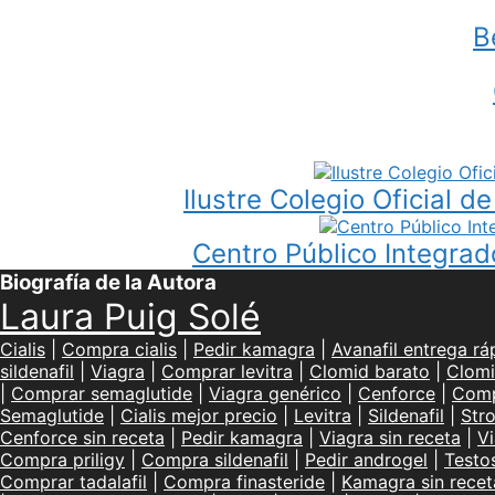
B
Ilustre Colegio Oficial 
Centro Público Integrad
Biografía de la Autora
Laura Puig Solé
Cialis
|
Compra cialis
|
Pedir kamagra
|
Avanafil entrega rá
sildenafil
|
Viagra
|
Comprar levitra
|
Clomid barato
|
Clomi
|
Comprar semaglutide
|
Viagra genérico
|
Cenforce
|
Comp
Semaglutide
|
Cialis mejor precio
|
Levitra
|
Sildenafil
|
Str
Cenforce sin receta
|
Pedir kamagra
|
Viagra sin receta
|
Vi
Compra priligy
|
Compra sildenafil
|
Pedir androgel
|
Testo
Comprar tadalafil
|
Compra finasteride
|
Kamagra sin recet