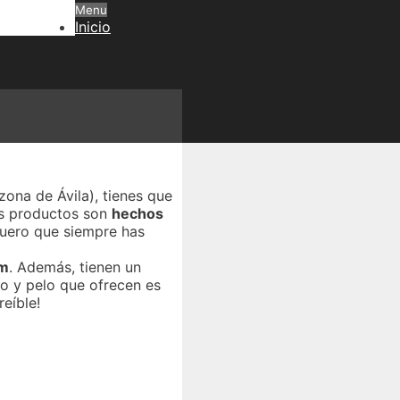
Menu
Inicio
zona de Ávila), tienes que
us productos son
hechos
 cuero que siempre has
om
. Además, tienen un
ro y pelo que ofrecen es
reíble!