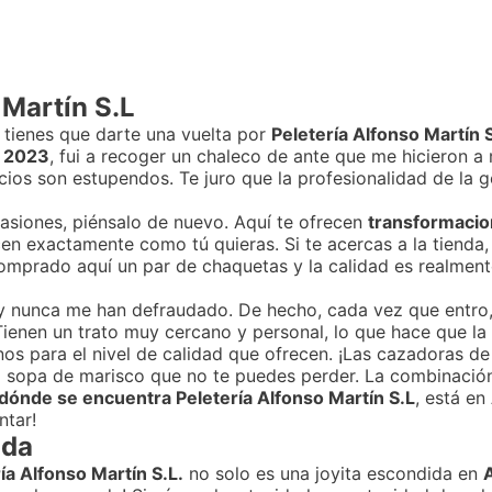
 Martín S.L
 tienes que darte una vuelta por
Peletería Alfonso Martín 
e 2023
, fui a recoger un chaleco de ante que me hicieron a 
cios son estupendos. Te juro que la profesionalidad de la ge
ocasiones, piénsalo de nuevo. Aquí te ofrecen
transformacio
en exactamente como tú quieras. Si te acercas a la tienda,
omprado aquí un par de chaquetas y la calidad es realment
 nunca me han defraudado. De hecho, cada vez que entro, A
Tienen un trato muy cercano y personal, lo que hace que l
s para el nivel de calidad que ofrecen. ¡Las cazadoras de 
 una sopa de marisco que no te puedes perder. La combinac
dónde se encuentra Peletería Alfonso Martín S.L
, está en
ntar!
nda
ía Alfonso Martín S.L.
no solo es una joyita escondida en
A