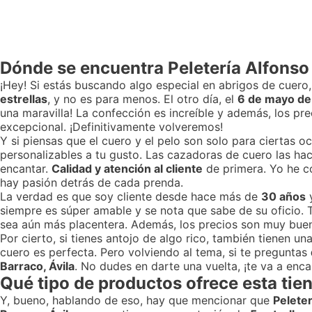
Dónde se encuentra Peletería Alfonso
¡Hey! Si estás buscando algo especial en abrigos de cuero,
estrellas
, y no es para menos. El otro día, el
6 de mayo d
una maravilla! La confección es increíble y además, los pre
excepcional. ¡Definitivamente volveremos!
Y si piensas que el cuero y el pelo son solo para ciertas 
personalizables a tu gusto. Las cazadoras de cuero las hac
encantar.
Calidad y atención al cliente
de primera. Yo he c
hay pasión detrás de cada prenda.
La verdad es que soy cliente desde hace más de
30 años
y
siempre es súper amable y se nota que sabe de su oficio. 
sea aún más placentera. Además, los precios son muy bueno
Por cierto, si tienes antojo de algo rico, también tienen
cuero es perfecta. Pero volviendo al tema, si te preguntas
Barraco, Ávila
. No dudes en darte una vuelta, ¡te va a enca
Qué tipo de productos ofrece esta tie
Y, bueno, hablando de eso, hay que mencionar que
Peleter