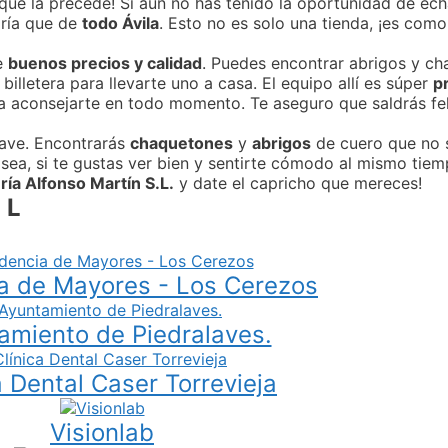
que la precede! Si aún no has tenido la oportunidad de ech
diría que de
todo Ávila
. Esto no es solo una tienda, ¡es como
e
buenos precios y calidad
. Puedes encontrar abrigos y c
illetera para llevarte uno a casa. El equipo allí es súper
p
a aconsejarte en todo momento. Te aseguro que saldrás fel
lave. Encontrarás
chaquetones
y
abrigos
de cuero que no s
ea, si te gustas ver bien y sentirte cómodo al mismo tiempo
ría Alfonso Martín S.L.
y date el capricho que mereces!
 L
a de Mayores - Los Cerezos
amiento de Piedralaves.
a Dental Caser Torrevieja
Visionlab