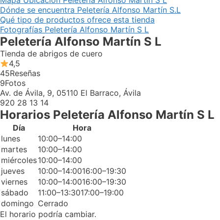
Mapa Ubicación Peletería Alfonso Martín S L
Dónde se encuentra Peletería Alfonso Martín S.L
Qué tipo de productos ofrece esta tienda
Fotografías Peletería Alfonso Martín S L
Peletería Alfonso Martín S L
Tienda de abrigos de cuero
4,5
45
Reseñas
9
Fotos
Av. de Ávila, 9, 05110 El Barraco, Ávila
920 28 13 14
Horarios Peletería Alfonso Martín S L
Día
Hora
lunes
10:00–14:00
martes
10:00–14:00
miércoles
10:00–14:00
jueves
10:00–14:0016:00–19:30
viernes
10:00–14:0016:00–19:30
sábado
11:00–13:3017:00–19:00
domingo
Cerrado
El horario podría cambiar.