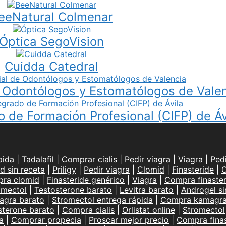
eeNatural Colmenar
Óptica SegoVision
Cuidda Catedral
de Odontólogos y Estomatólogos de Vale
o de Formación Profesional (CIFP) de Áv
pida
|
Tadalafil
|
Comprar cialis
|
Pedir viagra
|
Viagra
|
Ped
d sin receta
|
Priligy
|
Pedir viagra
|
Clomid
|
Finasteride
|
C
ra clomid
|
Finasteride genérico
|
Viagra
|
Compra finaster
omectol
|
Testosterone barato
|
Levitra barato
|
Androgel si
agra barato
|
Stromectol entrega rápida
|
Compra kamagr
sterone barato
|
Compra cialis
|
Orlistat online
|
Stromectol
a
|
Comprar propecia
|
Proscar mejor precio
|
Compra finas