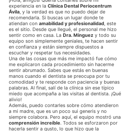
¡Hola, amigos! Quería contarles sobre mi
experiencia en la
Clínica Dental Periocentrum
Ávila
, y la verdad es que no puedo dejar de
recomendarla. Si buscas un lugar donde te
atiendan con
amabilidad y profesionalidad
, este
es el sitio. Desde que llegué, el personal me hizo
sentir como en casa. La
Dra. Mínguez
y todo su
equipo son simplemente geniales, te hacen sentir
en confianza y están siempre dispuestos a
escuchar y respetar tus necesidades.
Una de las cosas que más me impactó fue cómo
me explicaron cada procedimiento sin hacerme
sentir abrumado. Sabes que estás en buenas
manos cuando el dentista se preocupa por tu
comodidad y te responde con paciencia y buenas
palabras. Al final, salí de la clínica sin ese típico
miedo que acompaña a las visitas al dentista. ¡Qué
alivio!
Además, puedo contarles sobre cómo atendieron
a mi madre, que es un poco sui generis y no
siempre colabora. Pero aquí, el equipo mostró una
comprensión increíble
. Todos se esforzaron por
hacerla sentir a gusto, lo que hizo que la