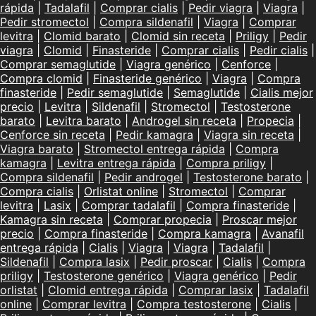
rápida
|
Tadalafil
|
Comprar cialis
|
Pedir viagra
|
Viagra
|
Pedir stromectol
|
Compra sildenafil
|
Viagra
|
Comprar
levitra
|
Clomid barato
|
Clomid sin receta
|
Priligy
|
Pedir
viagra
|
Clomid
|
Finasteride
|
Comprar cialis
|
Pedir cialis
|
Comprar semaglutide
|
Viagra genérico
|
Cenforce
|
Compra clomid
|
Finasteride genérico
|
Viagra
|
Compra
finasteride
|
Pedir semaglutide
|
Semaglutide
|
Cialis mejor
precio
|
Levitra
|
Sildenafil
|
Stromectol
|
Testosterone
barato
|
Levitra barato
|
Androgel sin receta
|
Propecia
|
Cenforce sin receta
|
Pedir kamagra
|
Viagra sin receta
|
Viagra barato
|
Stromectol entrega rápida
|
Compra
kamagra
|
Levitra entrega rápida
|
Compra priligy
|
Compra sildenafil
|
Pedir androgel
|
Testosterone barato
|
Compra cialis
|
Orlistat online
|
Stromectol
|
Comprar
levitra
|
Lasix
|
Comprar tadalafil
|
Compra finasteride
|
Kamagra sin receta
|
Comprar propecia
|
Proscar mejor
precio
|
Compra finasteride
|
Compra kamagra
|
Avanafil
entrega rápida
|
Cialis
|
Viagra
|
Viagra
|
Tadalafil
|
Sildenafil
|
Compra lasix
|
Pedir proscar
|
Cialis
|
Compra
priligy
|
Testosterone genérico
|
Viagra genérico
|
Pedir
orlistat
|
Clomid entrega rápida
|
Comprar lasix
|
Tadalafil
online
|
Comprar levitra
|
Compra testosterone
|
Cialis
|