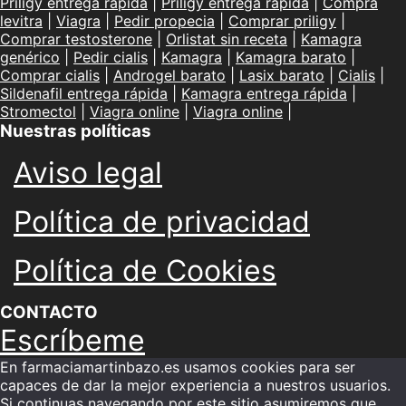
Priligy entrega rápida
|
Priligy entrega rápida
|
Compra
levitra
|
Viagra
|
Pedir propecia
|
Comprar priligy
|
Comprar testosterone
|
Orlistat sin receta
|
Kamagra
genérico
|
Pedir cialis
|
Kamagra
|
Kamagra barato
|
Comprar cialis
|
Androgel barato
|
Lasix barato
|
Cialis
|
Sildenafil entrega rápida
|
Kamagra entrega rápida
|
Stromectol
|
Viagra online
|
Viagra online
|
Nuestras políticas
Aviso legal
Política de privacidad
Política de Cookies
CONTACTO
Escríbeme
En farmaciamartinbazo.es usamos cookies para ser
capaces de dar la mejor experiencia a nuestros usuarios.
Si continuas navegando por este sitio asumiremos que