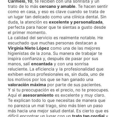
Carmelo, 10
, te reciben con una sonrisita y un
trato de lo más
cercano y amable
. Te hacen sentir
como en casa, y eso es clave cuando se trata de
un lugar tan delicado como una clínica dental. Sin
duda, la atención es
excelente y personalizada
,
perfecta para hacer que te sientas a gusto desde
el primer momento.
La calidad del servicio es realmente notable. He
escuchado que muchas personas destacan a
Virginia Nieto López
como una de las mejores
higienistas de la zona. Su manera de trabajar te
inspira confianza y, después de pasar por sus
manos, salí
encantada
y con una sonrisa
reluciente. La eficiencia y la profesionalidad que
exhiben estos profesionales es, sin duda, uno de
los motivos por los que se han ganado una
valoración máxima
por parte de sus pacientes.
Y si tu preocupación es el precio, no te preocupes.
Aquí el
asesoramiento
es excelente y muy claro.
Te explican todo lo que necesitas de manera que
no parezca un mal trago, sino más bien un paso
más hacia una mejor salud dental. Es cierto que es
difícil encontrar un lugar con un
trato tan cordial
y