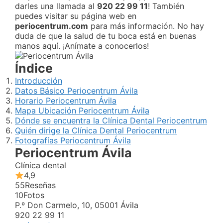
darles una llamada al
920 22 99 11
! También
puedes visitar su página web en
periocentrum.com
para más información. No hay
duda de que la salud de tu boca está en buenas
manos aquí. ¡Anímate a conocerlos!
Índice
Introducción
Datos Básico Periocentrum Ávila
Horario Periocentrum Ávila
Mapa Ubicación Periocentrum Ávila
Dónde se encuentra la Clínica Dental Periocentrum
Quién dirige la Clínica Dental Periocentrum
Fotografías Periocentrum Ávila
Periocentrum Ávila
Clínica dental
4,9
55
Reseñas
10
Fotos
P.º Don Carmelo, 10, 05001 Ávila
920 22 99 11