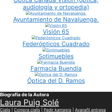
audiología y ortopedia)
Ayuntamiento de Navaluenga.
Visión 65
Federópticos Cuadrado
Sotimuebles
Farmacia Buendía
Óptica del D. Ramos
Biografía de la Autora
Laura Puig Solé
Cialis
|
Compra cialis
|
Pedir kamagra
|
Avanafil entrega