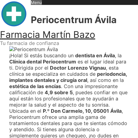
Skip
Menu
to
content
Periocentrum Ávila
Farmacia Martín Bazo
Tu farmacia de confianza
¡Hola! Si estás buscando un
dentista en Ávila
, la
Clínica dental Periocentrum
es el lugar ideal para
ti. Dirigida por el
Doctor Lorenzo Vignau
, esta
clínica se especializa en cuidados de
periodoncia,
implantes dentales y cirugía oral
, así como en la
estética de las encías
. Con una impresionante
calificación de
4,9 sobre 5
, puedes confiar en que
aquí están los profesionales que te ayudarán a
mejorar la salud y el aspecto de tu sonrisa.
Ubicada en el
P.º Don Carmelo, 10, 05001 Ávila
,
Periocentrum ofrece una amplia gama de
tratamientos dentales para que te sientas cómodo
y atendido. Si tienes alguna dolencia o
simplemente quieres un chequeo, ¡no dudes en