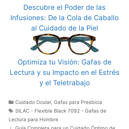
Descubre el Poder de las
Infusiones: De la Cola de Caballo
al Cuidado de la Piel
Optimiza tu Visión: Gafas de
Lectura y su Impacto en el Estrés
y el Teletrabajo
Categories
Cuidado Ocular
,
Gafas para Presbicia
Tags
SILAC - Flexible Black 7092 - Gafas de
Lectura para Hombre
Post
Guía Completa para un Cuidado Óptimo de