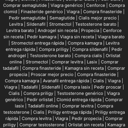
Comprar semaglutide
|
Viagra genérico
|
Cenforce
|
Compra
clomid
|
Finasteride genérico
|
Viagra
|
Compra finasteride
|
Pedir semaglutide
|
Semaglutide
|
Cialis mejor precio
|
Levitra
|
Sildenafil
|
Stromectol
|
Testosterone barato
|
Levitra barato
|
Androgel sin receta
|
Propecia
|
Cenforce
sin receta
|
Pedir kamagra
|
Viagra sin receta
|
Viagra barato
|
Stromectol entrega rápida
|
Compra kamagra
|
Levitra
entrega rápida
|
Compra priligy
|
Compra sildenafil
|
Pedir
androgel
|
Testosterone barato
|
Compra cialis
|
Orlistat
online
|
Stromectol
|
Comprar levitra
|
Lasix
|
Comprar
tadalafil
|
Compra finasteride
|
Kamagra sin receta
|
Comprar
propecia
|
Proscar mejor precio
|
Compra finasteride
|
Compra kamagra
|
Avanafil entrega rápida
|
Cialis
|
Viagra
|
Viagra
|
Tadalafil
|
Sildenafil
|
Compra lasix
|
Pedir proscar
|
Cialis
|
Compra priligy
|
Testosterone genérico
|
Viagra
genérico
|
Pedir orlistat
|
Clomid entrega rápida
|
Comprar
lasix
|
Tadalafil online
|
Comprar levitra
|
Compra
testosterone
|
Cialis
|
Priligy entrega rápida
|
Priligy entrega
rápida
|
Compra levitra
|
Viagra
|
Pedir propecia
|
Comprar
priligy
|
Comprar testosterone
|
Orlistat sin receta
|
Kamagra