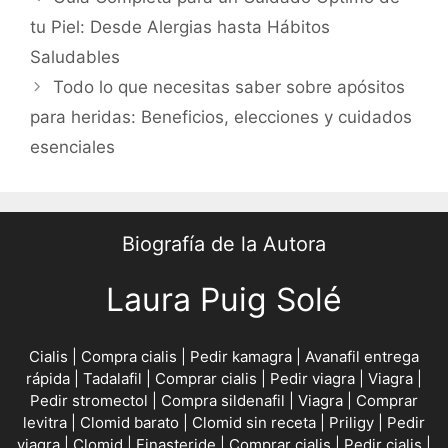
navigation
tu Piel: Desde Alergias hasta Hábitos
Saludables
Todo lo que necesitas saber sobre apósitos
para heridas: Beneficios, elecciones y cuidados
esenciales
Biografía de la Autora
Laura Puig Solé
Cialis
|
Compra cialis
|
Pedir kamagra
|
Avanafil entrega
rápida
|
Tadalafil
|
Comprar cialis
|
Pedir viagra
|
Viagra
|
Pedir stromectol
|
Compra sildenafil
|
Viagra
|
Comprar
levitra
|
Clomid barato
|
Clomid sin receta
|
Priligy
|
Pedir
viagra
|
Clomid
|
Finasteride
|
Comprar cialis
|
Pedir cialis
|