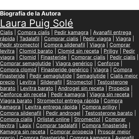
Biografía de la Autora
Laura Puig Solé
Cialis
|
Compra cialis
|
Pedir kamagra
|
Avanafil entrega
rápida
|
Tadalafil
|
Comprar cialis
|
Pedir viagra
|
Viagra
|
Pedir stromectol
|
Compra sildenafil
|
Viagra
|
Comprar
levitra
|
Clomid barato
|
Clomid sin receta
|
Priligy
|
Pedir
viagra
|
Clomid
|
Finasteride
|
Comprar cialis
|
Pedir cialis
|
Comprar semaglutide
|
Viagra genérico
|
Cenforce
|
Compra clomid
|
Finasteride genérico
|
Viagra
|
Compra
finasteride
|
Pedir semaglutide
|
Semaglutide
|
Cialis mejor
precio
|
Levitra
|
Sildenafil
|
Stromectol
|
Testosterone
barato
|
Levitra barato
|
Androgel sin receta
|
Propecia
|
Cenforce sin receta
|
Pedir kamagra
|
Viagra sin receta
|
Viagra barato
|
Stromectol entrega rápida
|
Compra
kamagra
|
Levitra entrega rápida
|
Compra priligy
|
Compra sildenafil
|
Pedir androgel
|
Testosterone barato
|
Compra cialis
|
Orlistat online
|
Stromectol
|
Comprar
levitra
|
Lasix
|
Comprar tadalafil
|
Compra finasteride
|
Kamagra sin receta
|
Comprar propecia
|
Proscar mejor
precio
|
Compra finasteride
|
Compra kamagra
|
Avanafil