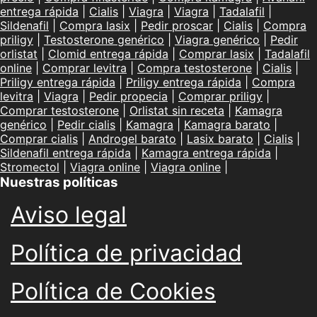
entrega rápida
|
Cialis
|
Viagra
|
Viagra
|
Tadalafil
|
Sildenafil
|
Compra lasix
|
Pedir proscar
|
Cialis
|
Compra
priligy
|
Testosterone genérico
|
Viagra genérico
|
Pedir
orlistat
|
Clomid entrega rápida
|
Comprar lasix
|
Tadalafil
online
|
Comprar levitra
|
Compra testosterone
|
Cialis
|
Priligy entrega rápida
|
Priligy entrega rápida
|
Compra
levitra
|
Viagra
|
Pedir propecia
|
Comprar priligy
|
Comprar testosterone
|
Orlistat sin receta
|
Kamagra
genérico
|
Pedir cialis
|
Kamagra
|
Kamagra barato
|
Comprar cialis
|
Androgel barato
|
Lasix barato
|
Cialis
|
Sildenafil entrega rápida
|
Kamagra entrega rápida
|
Stromectol
|
Viagra online
|
Viagra online
|
Nuestras políticas
Aviso legal
Política de privacidad
Política de Cookies