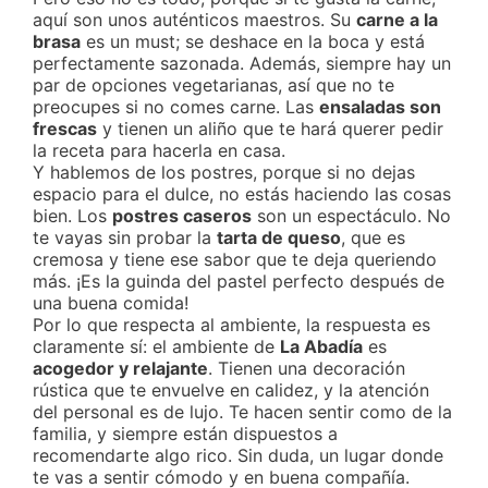
aquí son unos auténticos maestros. Su
carne a la
brasa
es un must; se deshace en la boca y está
perfectamente sazonada. Además, siempre hay un
par de opciones vegetarianas, así que no te
preocupes si no comes carne. Las
ensaladas son
frescas
y tienen un aliño que te hará querer pedir
la receta para hacerla en casa.
Y hablemos de los postres, porque si no dejas
espacio para el dulce, no estás haciendo las cosas
bien. Los
postres caseros
son un espectáculo. No
te vayas sin probar la
tarta de queso
, que es
cremosa y tiene ese sabor que te deja queriendo
más. ¡Es la guinda del pastel perfecto después de
una buena comida!
Por lo que respecta al ambiente, la respuesta es
claramente sí: el ambiente de
La Abadía
es
acogedor y relajante
. Tienen una decoración
rústica que te envuelve en calidez, y la atención
del personal es de lujo. Te hacen sentir como de la
familia, y siempre están dispuestos a
recomendarte algo rico. Sin duda, un lugar donde
te vas a sentir cómodo y en buena compañía.