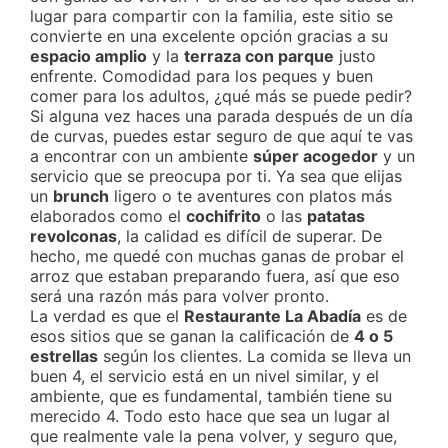
lugar para compartir con la familia, este sitio se
convierte en una excelente opción gracias a su
espacio amplio
y la
terraza con parque
justo
enfrente. Comodidad para los peques y buen
comer para los adultos, ¿qué más se puede pedir?
Si alguna vez haces una parada después de un día
de curvas, puedes estar seguro de que aquí te vas
a encontrar con un ambiente
súper acogedor
y un
servicio que se preocupa por ti. Ya sea que elijas
un
brunch
ligero o te aventures con platos más
elaborados como el
cochifrito
o las
patatas
revolconas
, la calidad es difícil de superar. De
hecho, me quedé con muchas ganas de probar el
arroz que estaban preparando fuera, así que eso
será una razón más para volver pronto.
La verdad es que el
Restaurante La Abadía
es de
esos sitios que se ganan la calificación de
4 o 5
estrellas
según los clientes. La comida se lleva un
buen 4, el servicio está en un nivel similar, y el
ambiente, que es fundamental, también tiene su
merecido 4. Todo esto hace que sea un lugar al
que realmente vale la pena volver, y seguro que,