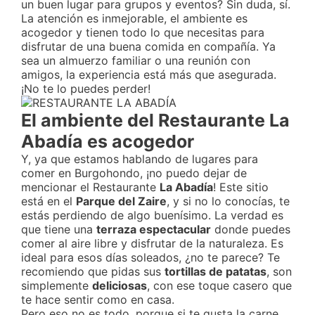
un buen lugar para grupos y eventos? Sin duda, sí.
La atención es inmejorable, el ambiente es
acogedor y tienen todo lo que necesitas para
disfrutar de una buena comida en compañía. Ya
sea un almuerzo familiar o una reunión con
amigos, la experiencia está más que asegurada.
¡No te lo puedes perder!
El ambiente del Restaurante La
Abadía es acogedor
Y, ya que estamos hablando de lugares para
comer en Burgohondo, ¡no puedo dejar de
mencionar el Restaurante
La Abadía
! Este sitio
está en el
Parque del Zaire
, y si no lo conocías, te
estás perdiendo de algo buenísimo. La verdad es
que tiene una
terraza espectacular
donde puedes
comer al aire libre y disfrutar de la naturaleza. Es
ideal para esos días soleados, ¿no te parece? Te
recomiendo que pidas sus
tortillas de patatas
, son
simplemente
deliciosas
, con ese toque casero que
te hace sentir como en casa.
Pero eso no es todo, porque si te gusta la carne,