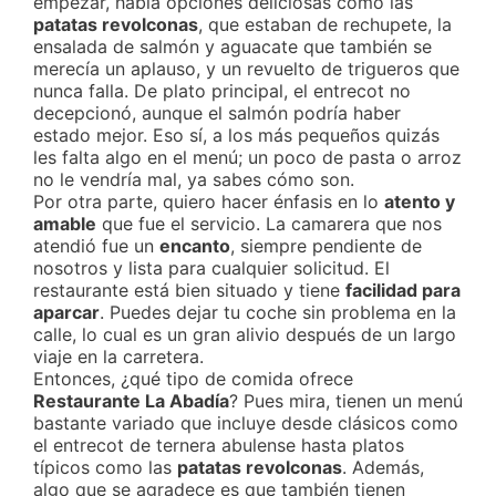
empezar, había opciones deliciosas como las
patatas revolconas
, que estaban de rechupete, la
ensalada de salmón y aguacate que también se
merecía un aplauso, y un revuelto de trigueros que
nunca falla. De plato principal, el entrecot no
decepcionó, aunque el salmón podría haber
estado mejor. Eso sí, a los más pequeños quizás
les falta algo en el menú; un poco de pasta o arroz
no le vendría mal, ya sabes cómo son.
Por otra parte, quiero hacer énfasis en lo
atento y
amable
que fue el servicio. La camarera que nos
atendió fue un
encanto
, siempre pendiente de
nosotros y lista para cualquier solicitud. El
restaurante está bien situado y tiene
facilidad para
aparcar
. Puedes dejar tu coche sin problema en la
calle, lo cual es un gran alivio después de un largo
viaje en la carretera.
Entonces, ¿qué tipo de comida ofrece
Restaurante La Abadía
? Pues mira, tienen un menú
bastante variado que incluye desde clásicos como
el entrecot de ternera abulense hasta platos
típicos como las
patatas revolconas
. Además,
algo que se agradece es que también tienen