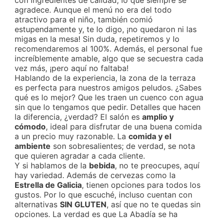
con ingredientes de calidad, lo que siempre se
agradece. Aunque el menú no era del todo
atractivo para el niño, también comió
estupendamente y, te lo digo, ¡no quedaron ni las
migas en la mesa! Sin duda, repetiremos y lo
recomendaremos al 100%. Además, el personal fue
increíblemente amable, algo que se secuestra cada
vez más, ¡pero aquí no faltaba!
Hablando de la experiencia, la zona de la terraza
es perfecta para nuestros amigos peludos. ¿Sabes
qué es lo mejor? Que les traen un cuenco con agua
sin que lo tengamos que pedir. Detalles que hacen
la diferencia, ¿verdad? El salón es
amplio y
cómodo
, ideal para disfrutar de una buena comida
a un precio muy razonable. La
comida y el
ambiente
son sobresalientes; de verdad, se nota
que quieren agradar a cada cliente.
Y si hablamos de la
bebida
, no te preocupes, aquí
hay variedad. Además de cervezas como la
Estrella de Galicia
, tienen opciones para todos los
gustos. Por lo que escuché, incluso cuentan con
alternativas
SIN GLUTEN
, así que no te quedas sin
opciones. La verdad es que La Abadía se ha