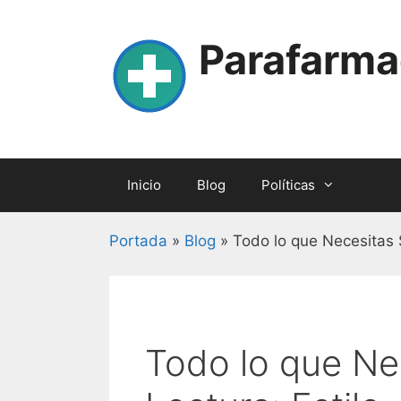
Skip
to
Parafarma
content
Inicio
Blog
Políticas
Portada
»
Blog
»
Todo lo que Necesitas 
Todo lo que Ne