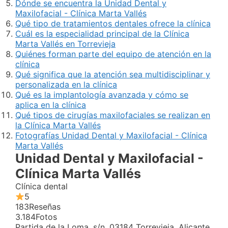
Dónde se encuentra la Unidad Dental y
Maxilofacial - Clínica Marta Vallés
Qué tipo de tratamientos dentales ofrece la clínica
Cuál es la especialidad principal de la Clínica
Marta Vallés en Torrevieja
Quiénes forman parte del equipo de atención en la
clínica
Qué significa que la atención sea multidisciplinar y
personalizada en la clínica
Qué es la implantología avanzada y cómo se
aplica en la clínica
Qué tipos de cirugías maxilofaciales se realizan en
la Clínica Marta Vallés
Fotografías Unidad Dental y Maxilofacial - Clínica
Marta Vallés
Unidad Dental y Maxilofacial -
Clínica Marta Vallés
Clínica dental
5
183
Reseñas
3.184
Fotos
Partida de la Loma, s/n, 03184 Torrevieja, Alicante