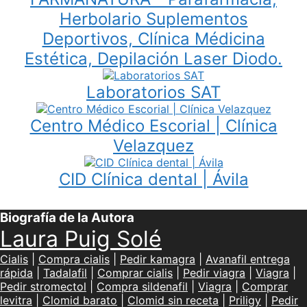
Herbolario Suplementos
Deportivos, Clínica Médicina
Estética, Depilación Laser Diodo.
Laboratorios SAT
Centro Médico Escorial | Clínica
Velazquez
CID Clínica dental | Ávila
Biografía de la Autora
Laura Puig Solé
Cialis
|
Compra cialis
|
Pedir kamagra
|
Avanafil entrega
rápida
|
Tadalafil
|
Comprar cialis
|
Pedir viagra
|
Viagra
|
Pedir stromectol
|
Compra sildenafil
|
Viagra
|
Comprar
levitra
|
Clomid barato
|
Clomid sin receta
|
Priligy
|
Pedir