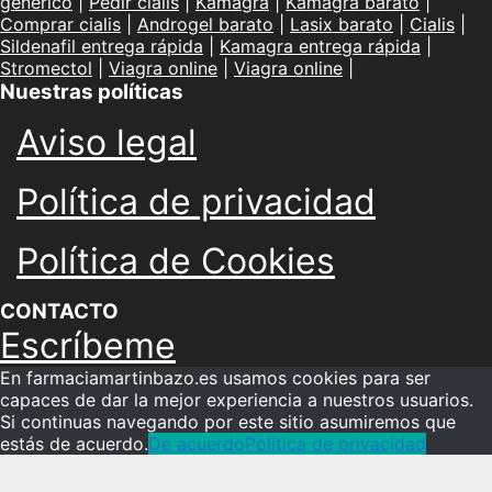
genérico
|
Pedir cialis
|
Kamagra
|
Kamagra barato
|
Comprar cialis
|
Androgel barato
|
Lasix barato
|
Cialis
|
Sildenafil entrega rápida
|
Kamagra entrega rápida
|
Stromectol
|
Viagra online
|
Viagra online
|
Nuestras políticas
Aviso legal
Política de privacidad
Política de Cookies
CONTACTO
Escríbeme
En farmaciamartinbazo.es usamos cookies para ser
capaces de dar la mejor experiencia a nuestros usuarios.
Si continuas navegando por este sitio asumiremos que
estás de acuerdo.
De acuerdo
Política de privacidad