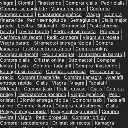
viagra
|
Clomid
|
Finasteride
|
Comprar cialis
|
Pedir cialis
|
Comprar semaglutide
|
Viagra genérico
|
Cenforce
|
Compra clomid
|
Finasteride genérico
|
Viagra
|
Compra
finasteride
|
Pedir semaglutide
|
Semaglutide
|
Cialis mejor
precio
|
Levitra
|
Sildenafil
|
Stromectol
|
Testosterone
barato
|
Levitra barato
|
Androgel sin receta
|
Propecia
|
Cenforce sin receta
|
Pedir kamagra
|
Viagra sin receta
|
Viagra barato
|
Stromectol entrega rápida
|
Compra
kamagra
|
Levitra entrega rápida
|
Compra priligy
|
Compra sildenafil
|
Pedir androgel
|
Testosterone barato
|
Compra cialis
|
Orlistat online
|
Stromectol
|
Comprar
levitra
|
Lasix
|
Comprar tadalafil
|
Compra finasteride
|
Kamagra sin receta
|
Comprar propecia
|
Proscar mejor
precio
|
Compra finasteride
|
Compra kamagra
|
Avanafil
entrega rápida
|
Cialis
|
Viagra
|
Viagra
|
Tadalafil
|
Sildenafil
|
Compra lasix
|
Pedir proscar
|
Cialis
|
Compra
priligy
|
Testosterone genérico
|
Viagra genérico
|
Pedir
orlistat
|
Clomid entrega rápida
|
Comprar lasix
|
Tadalafil
online
|
Comprar levitra
|
Compra testosterone
|
Cialis
|
Priligy entrega rápida
|
Priligy entrega rápida
|
Compra
levitra
|
Viagra
|
Pedir propecia
|
Comprar priligy
|
Comprar testosterone
|
Orlistat sin receta
|
Kamagra