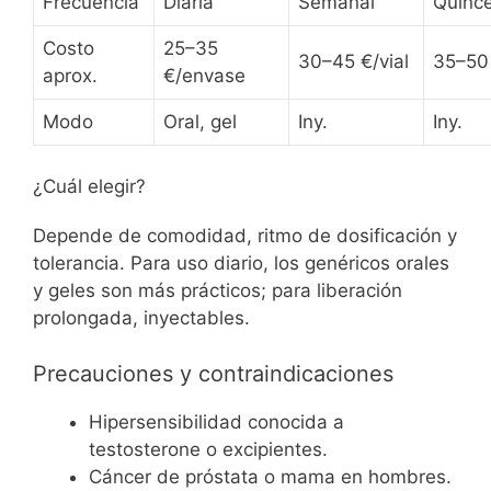
Frecuencia
Diaria
Semanal
Quinc
Costo
25–35
30–45 €/vial
35–50 
aprox.
€/envase
Modo
Oral, gel
Iny.
Iny.
¿Cuál elegir?
Depende de comodidad, ritmo de dosificación y
tolerancia. Para uso diario, los genéricos orales
y geles son más prácticos; para liberación
prolongada, inyectables.
Precauciones y contraindicaciones
Hipersensibilidad conocida a
testosterone o excipientes.
Cáncer de próstata o mama en hombres.