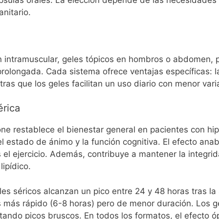
psulas orales. La elección depende de las necesidades 
nitario.
n intramuscular, geles tópicos en hombros o abdomen, p
prolongada. Cada sistema ofrece ventajas específicas: l
ras que los geles facilitan un uso diario con menor vari
érica
ne restablece el bienestar general en pacientes con hip
l estado de ánimo y la función cognitiva. El efecto ana
 el ejercicio. Además, contribuye a mantener la integrid
lipídico.
eles séricos alcanzan un pico entre 24 y 48 horas tras l
 es más rápido (6-8 horas) pero de menor duración. Los g
tando picos bruscos. En todos los formatos, el efecto ó