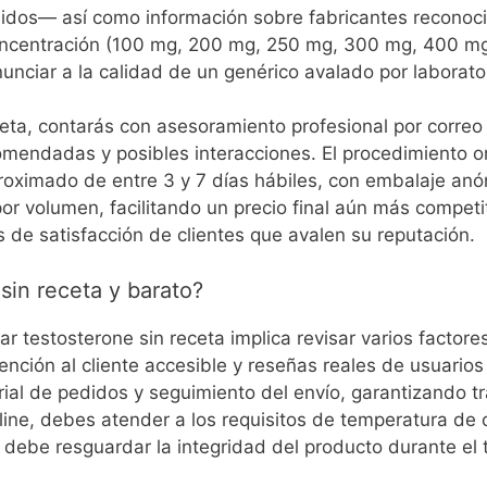
idos— así como información sobre fabricantes reconoci
 concentración (100 mg, 200 mg, 250 mg, 300 mg, 400 mg
unciar a la calidad de un genérico avalado por laborator
ceta, contarás con asesoramiento profesional por correo 
mendadas y posibles interacciones. El procedimiento onl
proximado de entre 3 y 7 días hábiles, con embalaje a
r volumen, facilitando un precio final aún más competi
s de satisfacción de clientes que avalen su reputación.
in receta y barato?
r testosterone sin receta implica revisar varios factores:
tención al cliente accesible y reseñas reales de usuario
orial de pedidos y seguimiento del envío, garantizando 
nline, debes atender a los requisitos de temperatura de 
debe resguardar la integridad del producto durante el 