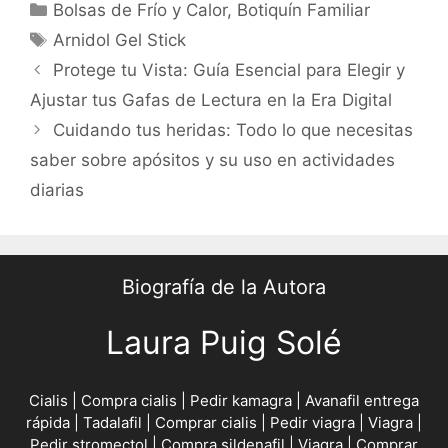
Categories
Bolsas de Frío y Calor
,
Botiquín Familiar
Tags
Arnidol Gel Stick
Post
Protege tu Vista: Guía Esencial para Elegir y
navigation
Ajustar tus Gafas de Lectura en la Era Digital
Cuidando tus heridas: Todo lo que necesitas
saber sobre apósitos y su uso en actividades
diarias
Biografía de la Autora
Laura Puig Solé
Cialis
|
Compra cialis
|
Pedir kamagra
|
Avanafil entrega
rápida
|
Tadalafil
|
Comprar cialis
|
Pedir viagra
|
Viagra
|
Pedir stromectol
|
Compra sildenafil
|
Viagra
|
Comprar