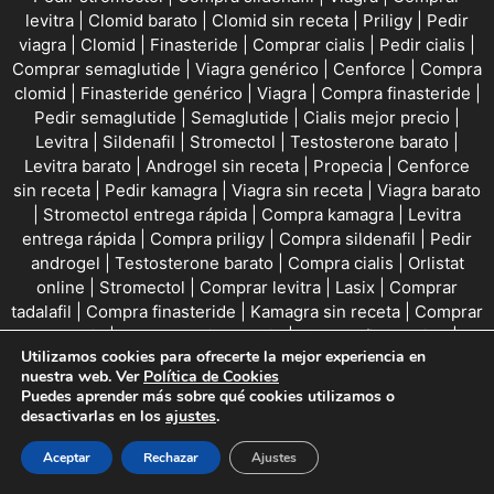
levitra
|
Clomid barato
|
Clomid sin receta
|
Priligy
|
Pedir
viagra
|
Clomid
|
Finasteride
|
Comprar cialis
|
Pedir cialis
|
Comprar semaglutide
|
Viagra genérico
|
Cenforce
|
Compra
clomid
|
Finasteride genérico
|
Viagra
|
Compra finasteride
|
Pedir semaglutide
|
Semaglutide
|
Cialis mejor precio
|
Levitra
|
Sildenafil
|
Stromectol
|
Testosterone barato
|
Levitra barato
|
Androgel sin receta
|
Propecia
|
Cenforce
sin receta
|
Pedir kamagra
|
Viagra sin receta
|
Viagra barato
|
Stromectol entrega rápida
|
Compra kamagra
|
Levitra
entrega rápida
|
Compra priligy
|
Compra sildenafil
|
Pedir
androgel
|
Testosterone barato
|
Compra cialis
|
Orlistat
online
|
Stromectol
|
Comprar levitra
|
Lasix
|
Comprar
tadalafil
|
Compra finasteride
|
Kamagra sin receta
|
Comprar
propecia
|
Proscar mejor precio
|
Compra finasteride
|
Utilizamos cookies para ofrecerte la mejor experiencia en
Compra kamagra
|
Avanafil entrega rápida
|
Cialis
|
Viagra
|
nuestra web. Ver
Política de Cookies
Viagra
|
Tadalafil
|
Sildenafil
|
Compra lasix
|
Pedir proscar
|
Puedes aprender más sobre qué cookies utilizamos o
Cialis
|
Compra priligy
|
Testosterone genérico
|
Viagra
desactivarlas en los
ajustes
.
genérico
|
Pedir orlistat
|
Clomid entrega rápida
|
Comprar
lasix
|
Tadalafil online
|
Comprar levitra
|
Compra
Aceptar
Rechazar
Ajustes
testosterone
|
Cialis
|
Priligy entrega rápida
|
Priligy entrega