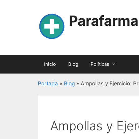
Skip
to
Parafarma
content
Inicio
Blog
Políticas
Portada
»
Blog
»
Ampollas y Ejercicio: P
Ampollas y Ejer