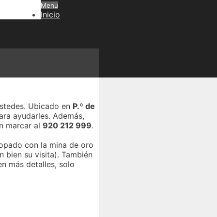
Menu
Inicio
 ustedes. Ubicado en
P.º de
para ayudarles. Además,
en marcar al
920 212 999
.
topado con la mina de oro
n bien su visita). También
en más detalles, solo