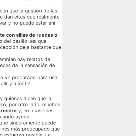
cen que la gestión de las
te dan citas que realmente
var y no puede estar ahí
te con sillas de ruedas o
del pasillo; así que
recepción deja bastante que
ambién hay relatos de
 veces da la sensación de
ro ve preparado para una
llí. ¡Cuídate!
ay quienes dicen que la
ero, por otro lado, muchos
grosero
y, en ocasiones,
scando ayuda.
o que sinceramente puede
ermines más preocupado que
mo esfuerzo posible. La