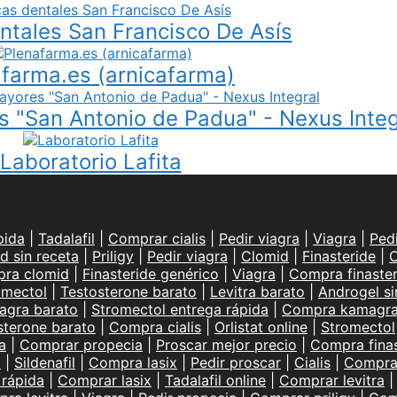
entales San Francisco De Asís
farma.es (arnicafarma)
 "San Antonio de Padua" - Nexus Integ
Laboratorio Lafita
pida
|
Tadalafil
|
Comprar cialis
|
Pedir viagra
|
Viagra
|
Ped
d sin receta
|
Priligy
|
Pedir viagra
|
Clomid
|
Finasteride
|
C
ra clomid
|
Finasteride genérico
|
Viagra
|
Compra finaster
omectol
|
Testosterone barato
|
Levitra barato
|
Androgel si
agra barato
|
Stromectol entrega rápida
|
Compra kamagr
sterone barato
|
Compra cialis
|
Orlistat online
|
Stromectol
a
|
Comprar propecia
|
Proscar mejor precio
|
Compra finas
l
|
Sildenafil
|
Compra lasix
|
Pedir proscar
|
Cialis
|
Compra 
 rápida
|
Comprar lasix
|
Tadalafil online
|
Comprar levitra