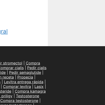
ral
ir stromectol
|
Compra
omprar cialis
|
Pedir cialis
ide
|
Pedir semaglutide
|
n receta
|
Propecia
|
a
|
Levitra entrega rápida
|
|
Comprar levitra
|
Lasix
|
teride
|
Compra kamagra
priligy
|
Testosterone
|
Compra testosterone
|