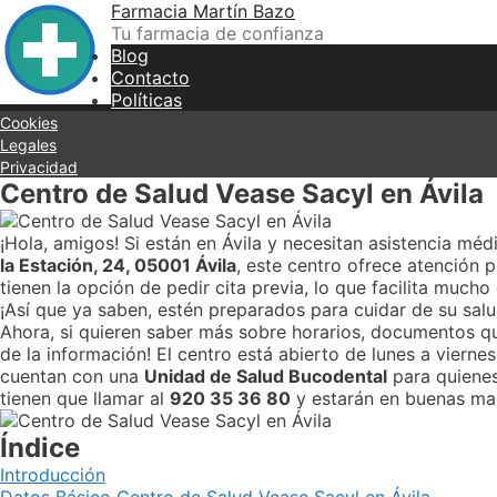
Skip
Farmacia Martín Bazo
to
Tu farmacia de confianza
content
Blog
Contacto
Políticas
Cookies
Legales
Privacidad
Centro de Salud Vease Sacyl en Ávila
¡Hola, amigos! Si están en Ávila y necesitan asistencia méd
la Estación, 24, 05001 Ávila
, este centro ofrece atención 
tienen la opción de pedir cita previa, lo que facilita muc
¡Así que ya saben, estén preparados para cuidar de su salu
Ahora, si quieren saber más sobre horarios, documentos que
de la información! El centro está abierto de lunes a vierne
cuentan con una
Unidad de Salud Bucodental
para quienes
tienen que llamar al
920 35 36 80
y estarán en buenas ma
Índice
Introducción