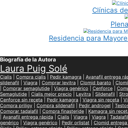
Clínicas d
Plena
Residencia para Mayores
Biografía de la Autora
Laura Puig Solé
Cialis
|
Compra cialis
|
Pedir kamagra
|
Avanafil entrega rá
sildenafil
|
Viagra
|
Comprar levitra
|
Clomid barato
|
Clomi
|
Comprar semaglutide
|
Viagra genérico
|
Cenforce
|
Comp
Semaglutide
|
Cialis mejor precio
|
Levitra
|
Sildenafil
|
Str
Cenforce sin receta
|
Pedir kamagra
|
Viagra sin receta
|
Vi
Compra priligy
|
Compra sildenafil
|
Pedir androgel
|
Testo
Comprar tadalafil
|
Compra finasteride
|
Kamagra sin recet
|
Avanafil entrega rápida
|
Cialis
|
Viagra
|
Viagra
|
Tadalafi
genérico
|
Viagra genérico
|
Pedir orlistat
|
Clomid entrega