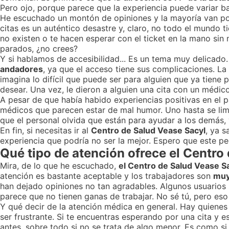
Pero ojo, porque parece que la experiencia puede variar ba
He escuchado un montón de opiniones y la mayoría van po
citas es un auténtico desastre y, claro, no todo el mundo t
no existen o te hacen esperar con el ticket en la mano sin 
parados, ¿no crees?
Y si hablamos de accesibilidad... Es un tema muy delica
andadores
, ya que el acceso tiene sus complicaciones. La
imagina lo difícil que puede ser para alguien que ya tiene
desear. Una vez, le dieron a alguien una cita con un médico 
A pesar de que había habido experiencias positivas en el
médicos que parecen estar de mal humor. Uno hasta se lim
que el personal olvida que están para ayudar a los demás,
En fin, si necesitas ir al
Centro de Salud Vease Sacyl
, ya 
experiencia que podría no ser la mejor. Espero que este pe
Qué tipo de atención ofrece el Centro
Mira, de lo que he escuchado,
el Centro de Salud Vease S
atención es bastante aceptable y los trabajadores son
muy
han dejado opiniones no tan agradables. Algunos usuarios
parece que no tienen ganas de trabajar. No sé tú, pero es
Y qué decir de la atención médica en general. Hay quienes
ser frustrante. Si te encuentras esperando por una cita y
antes, sobre todo si no se trata de algo menor. Es como si 