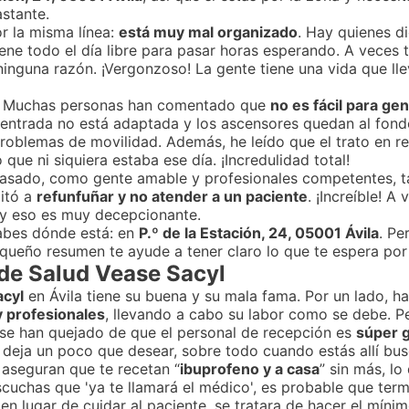
stante.
r la misma línea:
está muy mal organizado
. Hay quienes di
iene todo el día libre para pasar horas esperando. A veces 
ninguna razón. ¡Vergonzoso! La gente tiene una vida que lle
do. Muchas personas han comentado que
no es fácil para gen
 entrada no está adaptada y los ascensores quedan al fondo 
 problemas de movilidad. Además, he leído que el trato en 
que ni siquiera estaba ese día. ¡Incredulidad total!
 pasado, como gente amable y profesionales competentes, t
itó a
refunfuñar y no atender a un paciente
. ¡Increíble! A
 y eso es muy decepcionante.
sabes dónde está: en
P.º de la Estación, 24, 05001 Ávila
. Pe
queño resumen te ayude a tener claro lo que te espera por a
 de Salud Vease Sacyl
acyl
en Ávila tiene su buena y su mala fama. Por un lado, h
 profesionales
, llevando a cabo su labor como se debe. P
 se han quejado de que el personal de recepción es
súper 
o deja un poco que desear, sobre todo cuando estás allí bu
 aseguran que te recetan “
ibuprofeno y a casa
” sin más, l
 escuchas que 'ya te llamará el médico', es probable que t
en lugar de cuidar al paciente, se tratara de hacer el míni