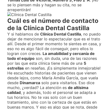
Tomás Luis de Victoria, Número 3, Piso 2ºA
. ¡No
se lo piensen más y hagan su cita, no se
arrepentirán!
Cuál es el número de contacto
de la Clínica Dental Castilla
Y si hablamos de
Clínica Dental Castilla
, no puedo
dejar de mencionar lo espectacular que es el trato
allí. Desde el primer momento te sientes en casa, y
eso no es algo fácil de conseguir, pero ellos lo
logran con creces.
La amabilidad y cercanía de
todo el equipo
son, sin duda, una de las razones
por las que esta clínica tiene más de una
5
estrellas
en reseñas. ¡Es simplemente inmejorable!
He escuchado historias de pacientes que vienen
desde lejos, como María Améla García, que vuela
desde
Dinamarca
solo para visitarlos. Eso dice
mucho, ¿verdad? La atención es
de altísima
calidad
, y además, todo el personal se adapta a
tus horarios. No te vas solo con un buen
tratamiento, sino con la certeza de que estás en
buenas manos. Y eso es algo que se nota, desde