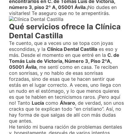
encontrarlos en C. de Tomás Luis de Victoria,
número 3, piso 2º A, 05001 Ávila
.¡No dudes en
visitarles! Te aseguro que no te arrepentirás.
Qué servicios ofrece la Clínica
Dental Castilla
Te cuento, que a veces uno se topa con joyas
escondidas, y la
Clínica Dental Castilla
es eso y
más. Desde el momento en que entré en la
C. de
Tomás Luis de Victoria, Número 3, Piso 2ºA,
05001 Ávila
, me sentí como en casa. Te reciben
con sonrisas, y no hablo de esas sonrisas
forzadas, sino de esas que te hacen sentir que
estás en el lugar correcto. A veces, uno llega con
un nudo en el estómago, y lo que menos quieres
es que te hablen en tecnicismos raros. ¡Pero aquí
no! Tanto
Lucía
como
Álvaro
, de verdad, son unos
cracks que te explican todo “en cristiano”. Así, no
hay forma de que salgas de allí con más dudas
que antes.
He tenido mi buena ración de problemas dentales
y, honestamente, después de varios intentos