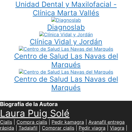
Unidad Dental y Maxilofacial -
Clínica Marta Vallés
Diagnoslab
Clínica Vidal y Jordán
Centro de Salud Las Navas del
Marqués
Centro de Salud Las Navas del
Marqués
Biografía de la Autora
Laura Puig Solé
Cialis
|
Compra cialis
|
Pedir kamagra
|
Avanafil entrega
rápida
|
Tadalafil
|
Comprar cialis
|
Pedir viagra
|
Viagra
|