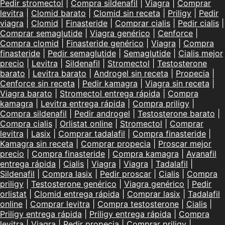
Pedir stromectol
|
Compra sildenafil
|
Viagra
|
Comprar
levitra
|
Clomid barato
|
Clomid sin receta
|
Priligy
|
Pedir
viagra
|
Clomid
|
Finasteride
|
Comprar cialis
|
Pedir cialis
|
Comprar semaglutide
|
Viagra genérico
|
Cenforce
|
Compra clomid
|
Finasteride genérico
|
Viagra
|
Compra
finasteride
|
Pedir semaglutide
|
Semaglutide
|
Cialis mejor
precio
|
Levitra
|
Sildenafil
|
Stromectol
|
Testosterone
barato
|
Levitra barato
|
Androgel sin receta
|
Propecia
|
Cenforce sin receta
|
Pedir kamagra
|
Viagra sin receta
|
Viagra barato
|
Stromectol entrega rápida
|
Compra
kamagra
|
Levitra entrega rápida
|
Compra priligy
|
Compra sildenafil
|
Pedir androgel
|
Testosterone barato
|
Compra cialis
|
Orlistat online
|
Stromectol
|
Comprar
levitra
|
Lasix
|
Comprar tadalafil
|
Compra finasteride
|
Kamagra sin receta
|
Comprar propecia
|
Proscar mejor
precio
|
Compra finasteride
|
Compra kamagra
|
Avanafil
entrega rápida
|
Cialis
|
Viagra
|
Viagra
|
Tadalafil
|
Sildenafil
|
Compra lasix
|
Pedir proscar
|
Cialis
|
Compra
priligy
|
Testosterone genérico
|
Viagra genérico
|
Pedir
orlistat
|
Clomid entrega rápida
|
Comprar lasix
|
Tadalafil
online
|
Comprar levitra
|
Compra testosterone
|
Cialis
|
Priligy entrega rápida
|
Priligy entrega rápida
|
Compra
levitra
|
Viagra
|
Pedir propecia
|
Comprar priligy
|