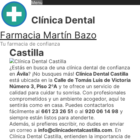
Skip
Menu
to
content
Clínica Dental
Farmacia Martín Bazo
Tu farmacia de confianza
Castilla
¿Estás en busca de una clínica dental de confianza
en
Ávila
? ¡No busques más!
Clínica Dental Castilla
está ubicada en la
Calle de Tomás Luis de Victoria
Número 3, Piso 2ºA
y te ofrece un servicio de
calidad para cuidar tu sonrisa. Con profesionales
comprometidos y un ambiente acogedor, aquí te
sentirás como en casa. Puedes contactarlos
fácilmente al
661 23 26 51
o al
920 06 14 98
y
siempre están listos para atenderte.
Además, si prefieres escribir, no dudes en enviar
un correo a
info@clinicadentalcastilla.com
. En
Clínica Dental Castilla, entienden la importancia de