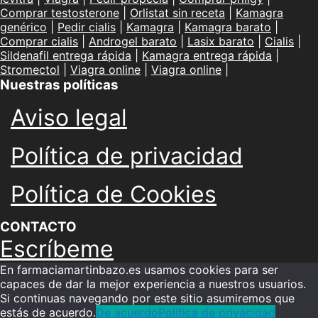
Comprar testosterone
|
Orlistat sin receta
|
Kamagra
genérico
|
Pedir cialis
|
Kamagra
|
Kamagra barato
|
Comprar cialis
|
Androgel barato
|
Lasix barato
|
Cialis
|
Sildenafil entrega rápida
|
Kamagra entrega rápida
|
Stromectol
|
Viagra online
|
Viagra online
|
Nuestras políticas
Aviso legal
Política de privacidad
Política de Cookies
CONTACTO
Escríbeme
En farmaciamartinbazo.es usamos cookies para ser
capaces de dar la mejor experiencia a nuestros usuarios.
Si continuas navegando por este sitio asumiremos que
estás de acuerdo.
De acuerdo
Política de privacidad