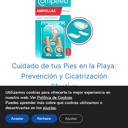
Cuidado de tus Pies en la Playa:
Prevención y Cicatrización
Efectiva
Utilizamos cookies para ofrecerte la mejor experiencia en
nuestra web. Ver
Política de Cookies
Puedes aprender más sobre qué cookies utilizamos o
Categories
Botiquín Familiar
,
Suero Fisiológico
desactivarlas en los
ajustes
.
Tags
spray nasal descongestionante
Aceptar
Rechazar
Ajustes
Post
Eucerin Aquaphor: La Solución Multifuncional