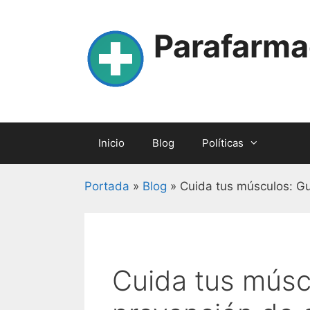
Skip
to
Parafarma
content
Inicio
Blog
Políticas
Portada
»
Blog
»
Cuida tus músculos: Guí
Cuida tus múscu