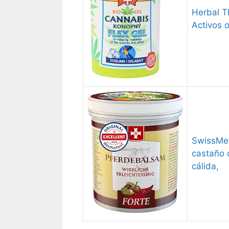
Herbal T
Activos 
SwissMed
castaño d
cálida,