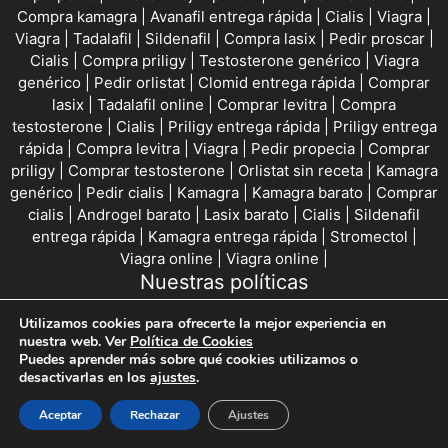
Compra kamagra
|
Avanafil entrega rápida
|
Cialis
|
Viagra
|
Viagra
|
Tadalafil
|
Sildenafil
|
Compra lasix
|
Pedir proscar
|
Cialis
|
Compra priligy
|
Testosterone genérico
|
Viagra
genérico
|
Pedir orlistat
|
Clomid entrega rápida
|
Comprar
lasix
|
Tadalafil online
|
Comprar levitra
|
Compra
testosterone
|
Cialis
|
Priligy entrega rápida
|
Priligy entrega
rápida
|
Compra levitra
|
Viagra
|
Pedir propecia
|
Comprar
priligy
|
Comprar testosterone
|
Orlistat sin receta
|
Kamagra
genérico
|
Pedir cialis
|
Kamagra
|
Kamagra barato
|
Comprar
cialis
|
Androgel barato
|
Lasix barato
|
Cialis
|
Sildenafil
entrega rápida
|
Kamagra entrega rápida
|
Stromectol
|
Viagra online
|
Viagra online
|
Nuestras políticas
Utilizamos cookies para ofrecerte la mejor experiencia en
Aviso legal
nuestra web. Ver
Política de Cookies
Puedes aprender más sobre qué cookies utilizamos o
desactivarlas en los
ajustes
.
Política de privacidad
Aceptar
Rechazar
Ajustes