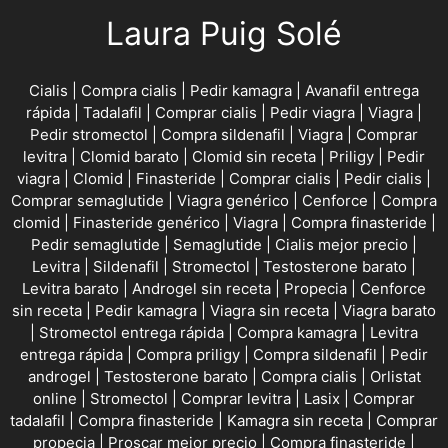
Laura Puig Solé
Cialis
|
Compra cialis
|
Pedir kamagra
|
Avanafil entrega
rápida
|
Tadalafil
|
Comprar cialis
|
Pedir viagra
|
Viagra
|
Pedir stromectol
|
Compra sildenafil
|
Viagra
|
Comprar
levitra
|
Clomid barato
|
Clomid sin receta
|
Priligy
|
Pedir
viagra
|
Clomid
|
Finasteride
|
Comprar cialis
|
Pedir cialis
|
Comprar semaglutide
|
Viagra genérico
|
Cenforce
|
Compra
clomid
|
Finasteride genérico
|
Viagra
|
Compra finasteride
|
Pedir semaglutide
|
Semaglutide
|
Cialis mejor precio
|
Levitra
|
Sildenafil
|
Stromectol
|
Testosterone barato
|
Levitra barato
|
Androgel sin receta
|
Propecia
|
Cenforce
sin receta
|
Pedir kamagra
|
Viagra sin receta
|
Viagra barato
|
Stromectol entrega rápida
|
Compra kamagra
|
Levitra
entrega rápida
|
Compra priligy
|
Compra sildenafil
|
Pedir
androgel
|
Testosterone barato
|
Compra cialis
|
Orlistat
online
|
Stromectol
|
Comprar levitra
|
Lasix
|
Comprar
tadalafil
|
Compra finasteride
|
Kamagra sin receta
|
Comprar
propecia
|
Proscar mejor precio
|
Compra finasteride
|