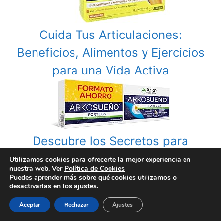
Cuida Tus Articulaciones:
Beneficios, Alimentos y Ejercicios
para una Vida Activa
Descubre los Secretos para
Dormir Mejor: Consejos, Efectos
Utilizamos cookies para ofrecerte la mejor experiencia en
nuestra web. Ver
Política de Cookies
del Insomnio y Soluciones
Puedes aprender más sobre qué cookies utilizamos o
desactivarlas en los
ajustes
.
Naturales
Aceptar
Rechazar
Ajustes