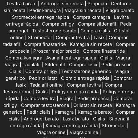
Levitra barato
|
Androgel sin receta
|
Propecia
|
Cenforce
sin receta
|
Pedir kamagra
|
Viagra sin receta
|
Viagra barato
|
Stromectol entrega rápida
|
Compra kamagra
|
Levitra
entrega rápida
|
Compra priligy
|
Compra sildenafil
|
Pedir
androgel
|
Testosterone barato
|
Compra cialis
|
Orlistat
online
|
Stromectol
|
Comprar levitra
|
Lasix
|
Comprar
tadalafil
|
Compra finasteride
|
Kamagra sin receta
|
Comprar
propecia
|
Proscar mejor precio
|
Compra finasteride
|
Compra kamagra
|
Avanafil entrega rápida
|
Cialis
|
Viagra
|
Viagra
|
Tadalafil
|
Sildenafil
|
Compra lasix
|
Pedir proscar
|
Cialis
|
Compra priligy
|
Testosterone genérico
|
Viagra
genérico
|
Pedir orlistat
|
Clomid entrega rápida
|
Comprar
lasix
|
Tadalafil online
|
Comprar levitra
|
Compra
testosterone
|
Cialis
|
Priligy entrega rápida
|
Priligy entrega
rápida
|
Compra levitra
|
Viagra
|
Pedir propecia
|
Comprar
priligy
|
Comprar testosterone
|
Orlistat sin receta
|
Kamagra
genérico
|
Pedir cialis
|
Kamagra
|
Kamagra barato
|
Comprar
cialis
|
Androgel barato
|
Lasix barato
|
Cialis
|
Sildenafil
entrega rápida
|
Kamagra entrega rápida
|
Stromectol
|
Viagra online
|
Viagra online
|