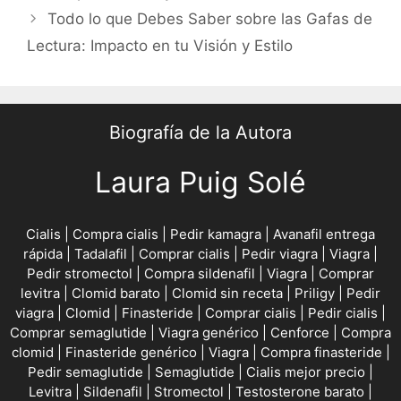
Todo lo que Debes Saber sobre las Gafas de
Lectura: Impacto en tu Visión y Estilo
Biografía de la Autora
Laura Puig Solé
Cialis
|
Compra cialis
|
Pedir kamagra
|
Avanafil entrega
rápida
|
Tadalafil
|
Comprar cialis
|
Pedir viagra
|
Viagra
|
Pedir stromectol
|
Compra sildenafil
|
Viagra
|
Comprar
levitra
|
Clomid barato
|
Clomid sin receta
|
Priligy
|
Pedir
viagra
|
Clomid
|
Finasteride
|
Comprar cialis
|
Pedir cialis
|
Comprar semaglutide
|
Viagra genérico
|
Cenforce
|
Compra
clomid
|
Finasteride genérico
|
Viagra
|
Compra finasteride
|
Pedir semaglutide
|
Semaglutide
|
Cialis mejor precio
|
Levitra
|
Sildenafil
|
Stromectol
|
Testosterone barato
|