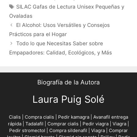
Tags
SILAC Gafas de Lectura Unisex Pequeñas y
Ovaladas
Post
El Alcohol: Usos Versátiles y Consejos
navigation
Prácticos para el Hogar
Todo lo que Necesitas Saber sobre
Empapadores: Calidad, Ecológicos, y Más
Biografía de la Autora
Laura Puig Solé
Cialis
|
Compra cialis
|
Pedir kamagra
|
Avanafil entrega
rápida
|
Tadalafil
|
Comprar cialis
|
Pedir viagra
|
Viagra
|
Pedir stromectol
|
Compra sildenafil
|
Viagra
|
Comprar