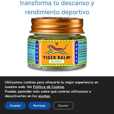
transforma tu descanso y
rendimiento deportivo
Bienestar Integral: Cómo el Tiger
Utilizamos cookies para ofrecerte la mejor experiencia en
nuestra web. Ver
Política de Cookies
Balm, las Plantas y los Masajes
Puedes aprender más sobre qué cookies utilizamos o
desactivarlas en los
ajustes
.
Transforman Tu Vida
Aceptar
Rechazar
Ajustes