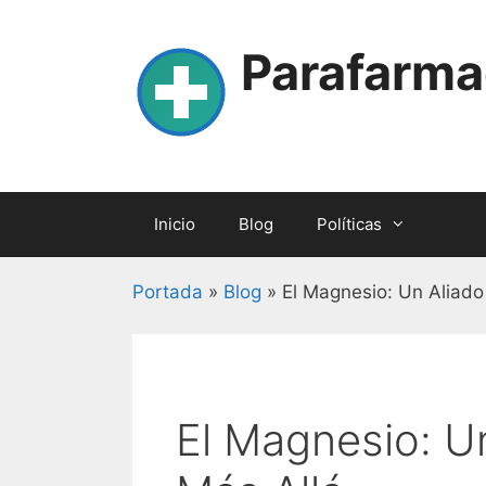
Skip
to
Parafarma
content
Inicio
Blog
Políticas
Portada
»
Blog
»
El Magnesio: Un Aliado
El Magnesio: U