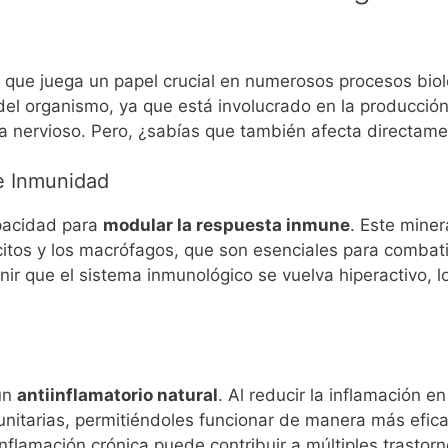
 que juega un papel crucial en numerosos procesos biol
el organismo, ya que está involucrado en la producción 
ema nervioso. Pero, ¿sabías que también afecta directam
e Inmunidad
pacidad para
modular la respuesta inmune
. Este miner
ocitos y los macrófagos, que son esenciales para combat
r que el sistema inmunológico se vuelva hiperactivo, 
un
antiinflamatorio natural
. Al reducir la inflamación 
unitarias, permitiéndoles funcionar de manera más efic
flamación crónica puede contribuir a múltiples trastorn