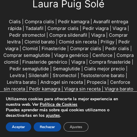
Laura Puig Solé
Cialis
|
Compra cialis
|
Pedir kamagra
|
Avanafil entrega
rápida
|
Tadalafil
|
Comprar cialis
|
Pedir viagra
|
Viagra
|
Pedir stromectol
|
Compra sildenafil
|
Viagra
|
Comprar
levitra
|
Clomid barato
|
Clomid sin receta
|
Priligy
|
Pedir
viagra
|
Clomid
|
Finasteride
|
Comprar cialis
|
Pedir cialis
|
Comprar semaglutide
|
Viagra genérico
|
Cenforce
|
Compra
clomid
|
Finasteride genérico
|
Viagra
|
Compra finasteride
|
Pedir semaglutide
|
Semaglutide
|
Cialis mejor precio
|
Levitra
|
Sildenafil
|
Stromectol
|
Testosterone barato
|
Levitra barato
|
Androgel sin receta
|
Propecia
|
Cenforce
sin receta
|
Pedir kamagra
|
Viagra sin receta
|
Viagra barato
|
Stromectol entrega rápida
|
Compra kamagra
|
Levitra
Utilizamos cookies para ofrecerte la mejor experiencia en
entrega rápida
|
Compra priligy
|
Compra sildenafil
|
Pedir
nuestra web. Ver
Política de Cookies
androgel
|
Testosterone barato
|
Compra cialis
|
Orlistat
Puedes aprender más sobre qué cookies utilizamos o
desactivarlas en los
ajustes
.
online
|
Stromectol
|
Comprar levitra
|
Lasix
|
Comprar
tadalafil
|
Compra finasteride
|
Kamagra sin receta
|
Comprar
Aceptar
Rechazar
Ajustes
propecia
|
Proscar mejor precio
|
Compra finasteride
|
Compra kamagra
|
Avanafil entrega rápida
|
Cialis
|
Viagra
|