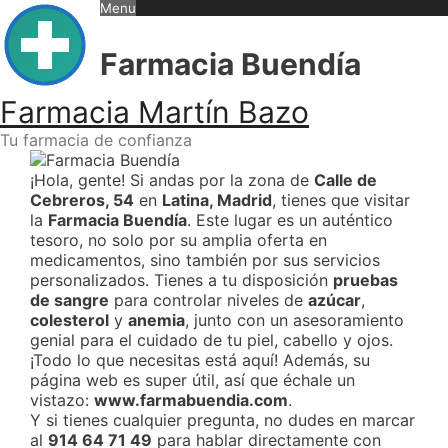
Skip
Menu
to
content
Farmacia Buendía
Farmacia Martín Bazo
Tu farmacia de confianza
¡Hola, gente! Si andas por la zona de
Calle de
Cebreros, 54
en
Latina, Madrid
, tienes que visitar
la
Farmacia Buendía
. Este lugar es un auténtico
tesoro, no solo por su amplia oferta en
medicamentos, sino también por sus servicios
personalizados. Tienes a tu disposición
pruebas
de sangre
para controlar niveles de
azúcar
,
colesterol
y
anemia
, junto con un asesoramiento
genial para el cuidado de tu piel, cabello y ojos.
¡Todo lo que necesitas está aquí! Además, su
página web es super útil, así que échale un
vistazo:
www.farmabuendia.com
.
Y si tienes cualquier pregunta, no dudes en marcar
al
914 64 71 49
para hablar directamente con