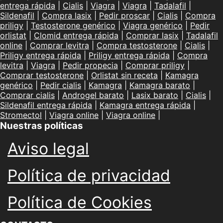
entrega rápida
|
Cialis
|
Viagra
|
Viagra
|
Tadalafil
|
Sildenafil
|
Compra lasix
|
Pedir proscar
|
Cialis
|
Compra
priligy
|
Testosterone genérico
|
Viagra genérico
|
Pedir
orlistat
|
Clomid entrega rápida
|
Comprar lasix
|
Tadalafil
online
|
Comprar levitra
|
Compra testosterone
|
Cialis
|
Priligy entrega rápida
|
Priligy entrega rápida
|
Compra
levitra
|
Viagra
|
Pedir propecia
|
Comprar priligy
|
Comprar testosterone
|
Orlistat sin receta
|
Kamagra
genérico
|
Pedir cialis
|
Kamagra
|
Kamagra barato
|
Comprar cialis
|
Androgel barato
|
Lasix barato
|
Cialis
|
Sildenafil entrega rápida
|
Kamagra entrega rápida
|
Stromectol
|
Viagra online
|
Viagra online
|
Nuestras políticas
Aviso legal
Política de privacidad
Política de Cookies