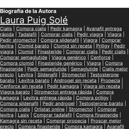
Biografía de la Autora
Laura Puig Solé
Cialis
|
Compra cialis
|
Pedir kamagra
|
Avanafil entrega
rápida
|
Tadalafil
|
Comprar cialis
|
Pedir viagra
|
Viagra
|
Pedir stromectol
|
Compra sildenafil
|
Viagra
|
Comprar
levitra
|
Clomid barato
|
Clomid sin receta
|
Priligy
|
Pedir
viagra
|
Clomid
|
Finasteride
|
Comprar cialis
|
Pedir cialis
|
Comprar semaglutide
|
Viagra genérico
|
Cenforce
|
Compra clomid
|
Finasteride genérico
|
Viagra
|
Compra
finasteride
|
Pedir semaglutide
|
Semaglutide
|
Cialis mejor
precio
|
Levitra
|
Sildenafil
|
Stromectol
|
Testosterone
barato
|
Levitra barato
|
Androgel sin receta
|
Propecia
|
Cenforce sin receta
|
Pedir kamagra
|
Viagra sin receta
|
Viagra barato
|
Stromectol entrega rápida
|
Compra
kamagra
|
Levitra entrega rápida
|
Compra priligy
|
Compra sildenafil
|
Pedir androgel
|
Testosterone barato
|
Compra cialis
|
Orlistat online
|
Stromectol
|
Comprar
levitra
|
Lasix
|
Comprar tadalafil
|
Compra finasteride
|
Kamagra sin receta
|
Comprar propecia
|
Proscar mejor
precio
|
Compra finasteride
|
Compra kamagra
|
Avanafil