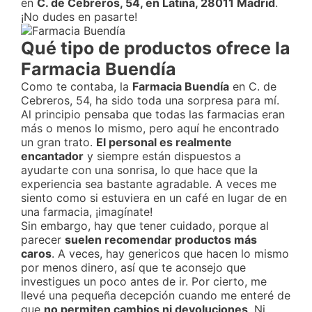
en
C. de Cebreros, 54, en Latina, 28011 Madrid
.
¡No dudes en pasarte!
Qué tipo de productos ofrece la
Farmacia Buendía
Como te contaba, la
Farmacia Buendía
en C. de
Cebreros, 54, ha sido toda una sorpresa para mí.
Al principio pensaba que todas las farmacias eran
más o menos lo mismo, pero aquí he encontrado
un gran trato.
El personal es realmente
encantador
y siempre están dispuestos a
ayudarte con una sonrisa, lo que hace que la
experiencia sea bastante agradable. A veces me
siento como si estuviera en un café en lugar de en
una farmacia, ¡imagínate!
Sin embargo, hay que tener cuidado, porque al
parecer
suelen recomendar productos más
caros
. A veces, hay genericos que hacen lo mismo
por menos dinero, así que te aconsejo que
investigues un poco antes de ir. Por cierto, me
llevé una pequeña decepción cuando me enteré de
que
no permiten cambios ni devoluciones
. Ni