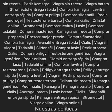
sin receta
|
Pedir kamagra
|
Viagra sin receta
|
Viagra barato
|
Stromectol entrega rápida
|
Compra kamagra
|
Levitra
entrega rápida
|
Compra priligy
|
Compra sildenafil
|
Pedir
androgel
|
Testosterone barato
|
Compra cialis
|
Orlistat
online
|
Stromectol
|
Comprar levitra
|
Lasix
|
Comprar
tadalafil
|
Compra finasteride
|
Kamagra sin receta
|
Comprar
propecia
|
Proscar mejor precio
|
Compra finasteride
|
Compra kamagra
|
Avanafil entrega rápida
|
Cialis
|
Viagra
|
Viagra
|
Tadalafil
|
Sildenafil
|
Compra lasix
|
Pedir proscar
|
Cialis
|
Compra priligy
|
Testosterone genérico
|
Viagra
genérico
|
Pedir orlistat
|
Clomid entrega rápida
|
Comprar
lasix
|
Tadalafil online
|
Comprar levitra
|
Compra
testosterone
|
Cialis
|
Priligy entrega rápida
|
Priligy entrega
rápida
|
Compra levitra
|
Viagra
|
Pedir propecia
|
Comprar
priligy
|
Comprar testosterone
|
Orlistat sin receta
|
Kamagra
genérico
|
Pedir cialis
|
Kamagra
|
Kamagra barato
|
Comprar
cialis
|
Androgel barato
|
Lasix barato
|
Cialis
|
Sildenafil
entrega rápida
|
Kamagra entrega rápida
|
Stromectol
|
Viagra online
|
Viagra online
|
Nuestras políticas