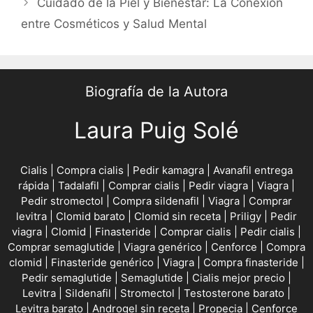
Cuidado de la Piel y Bienestar: La Conexión
entre Cosméticos y Salud Mental
Biografía de la Autora
Laura Puig Solé
Cialis
|
Compra cialis
|
Pedir kamagra
|
Avanafil entrega
rápida
|
Tadalafil
|
Comprar cialis
|
Pedir viagra
|
Viagra
|
Pedir stromectol
|
Compra sildenafil
|
Viagra
|
Comprar
levitra
|
Clomid barato
|
Clomid sin receta
|
Priligy
|
Pedir
viagra
|
Clomid
|
Finasteride
|
Comprar cialis
|
Pedir cialis
|
Comprar semaglutide
|
Viagra genérico
|
Cenforce
|
Compra
clomid
|
Finasteride genérico
|
Viagra
|
Compra finasteride
|
Pedir semaglutide
|
Semaglutide
|
Cialis mejor precio
|
Levitra
|
Sildenafil
|
Stromectol
|
Testosterone barato
|
Levitra barato
|
Androgel sin receta
|
Propecia
|
Cenforce