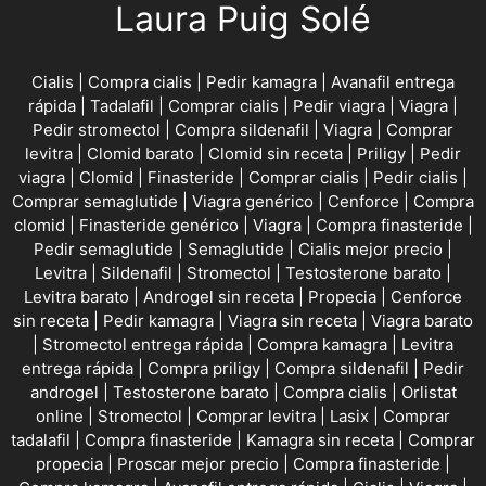
Laura Puig Solé
Cialis
|
Compra cialis
|
Pedir kamagra
|
Avanafil entrega
rápida
|
Tadalafil
|
Comprar cialis
|
Pedir viagra
|
Viagra
|
Pedir stromectol
|
Compra sildenafil
|
Viagra
|
Comprar
levitra
|
Clomid barato
|
Clomid sin receta
|
Priligy
|
Pedir
viagra
|
Clomid
|
Finasteride
|
Comprar cialis
|
Pedir cialis
|
Comprar semaglutide
|
Viagra genérico
|
Cenforce
|
Compra
clomid
|
Finasteride genérico
|
Viagra
|
Compra finasteride
|
Pedir semaglutide
|
Semaglutide
|
Cialis mejor precio
|
Levitra
|
Sildenafil
|
Stromectol
|
Testosterone barato
|
Levitra barato
|
Androgel sin receta
|
Propecia
|
Cenforce
sin receta
|
Pedir kamagra
|
Viagra sin receta
|
Viagra barato
|
Stromectol entrega rápida
|
Compra kamagra
|
Levitra
entrega rápida
|
Compra priligy
|
Compra sildenafil
|
Pedir
androgel
|
Testosterone barato
|
Compra cialis
|
Orlistat
online
|
Stromectol
|
Comprar levitra
|
Lasix
|
Comprar
tadalafil
|
Compra finasteride
|
Kamagra sin receta
|
Comprar
propecia
|
Proscar mejor precio
|
Compra finasteride
|