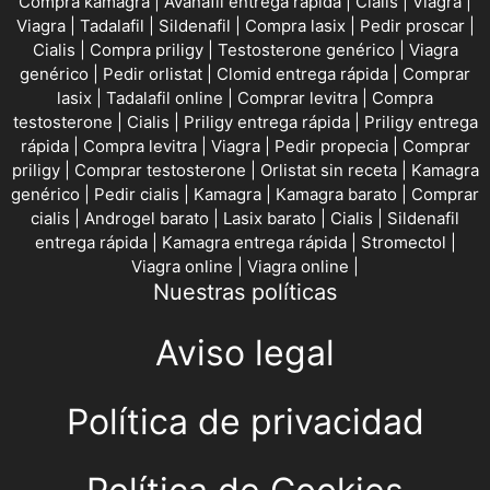
Compra kamagra
|
Avanafil entrega rápida
|
Cialis
|
Viagra
|
Viagra
|
Tadalafil
|
Sildenafil
|
Compra lasix
|
Pedir proscar
|
Cialis
|
Compra priligy
|
Testosterone genérico
|
Viagra
genérico
|
Pedir orlistat
|
Clomid entrega rápida
|
Comprar
lasix
|
Tadalafil online
|
Comprar levitra
|
Compra
testosterone
|
Cialis
|
Priligy entrega rápida
|
Priligy entrega
rápida
|
Compra levitra
|
Viagra
|
Pedir propecia
|
Comprar
priligy
|
Comprar testosterone
|
Orlistat sin receta
|
Kamagra
genérico
|
Pedir cialis
|
Kamagra
|
Kamagra barato
|
Comprar
cialis
|
Androgel barato
|
Lasix barato
|
Cialis
|
Sildenafil
entrega rápida
|
Kamagra entrega rápida
|
Stromectol
|
Viagra online
|
Viagra online
|
Nuestras políticas
Aviso legal
Política de privacidad