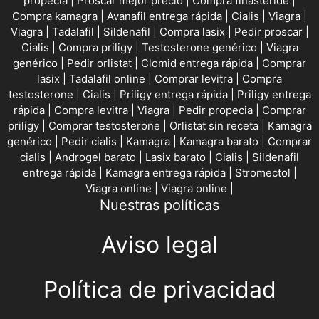
propecia
|
Proscar mejor precio
|
Compra finasteride
|
Compra kamagra
|
Avanafil entrega rápida
|
Cialis
|
Viagra
|
Viagra
|
Tadalafil
|
Sildenafil
|
Compra lasix
|
Pedir proscar
|
Cialis
|
Compra priligy
|
Testosterone genérico
|
Viagra
genérico
|
Pedir orlistat
|
Clomid entrega rápida
|
Comprar
lasix
|
Tadalafil online
|
Comprar levitra
|
Compra
testosterone
|
Cialis
|
Priligy entrega rápida
|
Priligy entrega
rápida
|
Compra levitra
|
Viagra
|
Pedir propecia
|
Comprar
priligy
|
Comprar testosterone
|
Orlistat sin receta
|
Kamagra
genérico
|
Pedir cialis
|
Kamagra
|
Kamagra barato
|
Comprar
cialis
|
Androgel barato
|
Lasix barato
|
Cialis
|
Sildenafil
entrega rápida
|
Kamagra entrega rápida
|
Stromectol
|
Viagra online
|
Viagra online
|
Nuestras políticas
Aviso legal
Política de privacidad