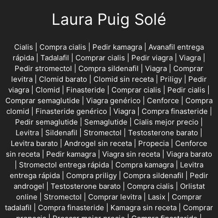
Laura Puig Solé
Cialis
|
Compra cialis
|
Pedir kamagra
|
Avanafil entrega
rápida
|
Tadalafil
|
Comprar cialis
|
Pedir viagra
|
Viagra
|
Pedir stromectol
|
Compra sildenafil
|
Viagra
|
Comprar
levitra
|
Clomid barato
|
Clomid sin receta
|
Priligy
|
Pedir
viagra
|
Clomid
|
Finasteride
|
Comprar cialis
|
Pedir cialis
|
Comprar semaglutide
|
Viagra genérico
|
Cenforce
|
Compra
clomid
|
Finasteride genérico
|
Viagra
|
Compra finasteride
|
Pedir semaglutide
|
Semaglutide
|
Cialis mejor precio
|
Levitra
|
Sildenafil
|
Stromectol
|
Testosterone barato
|
Levitra barato
|
Androgel sin receta
|
Propecia
|
Cenforce
sin receta
|
Pedir kamagra
|
Viagra sin receta
|
Viagra barato
|
Stromectol entrega rápida
|
Compra kamagra
|
Levitra
entrega rápida
|
Compra priligy
|
Compra sildenafil
|
Pedir
androgel
|
Testosterone barato
|
Compra cialis
|
Orlistat
online
|
Stromectol
|
Comprar levitra
|
Lasix
|
Comprar
tadalafil
|
Compra finasteride
|
Kamagra sin receta
|
Comprar