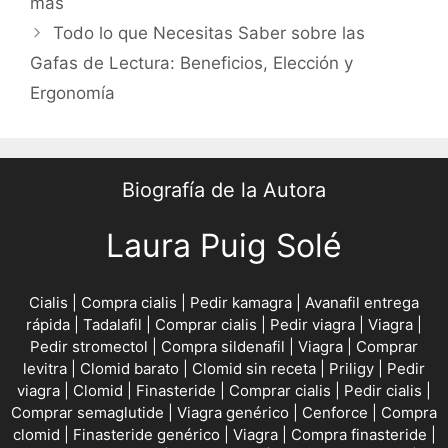
más
Todo lo que Necesitas Saber sobre las
Gafas de Lectura: Beneficios, Elección y
Ergonomía
Biografía de la Autora
Laura Puig Solé
Cialis
|
Compra cialis
|
Pedir kamagra
|
Avanafil entrega
rápida
|
Tadalafil
|
Comprar cialis
|
Pedir viagra
|
Viagra
|
Pedir stromectol
|
Compra sildenafil
|
Viagra
|
Comprar
levitra
|
Clomid barato
|
Clomid sin receta
|
Priligy
|
Pedir
viagra
|
Clomid
|
Finasteride
|
Comprar cialis
|
Pedir cialis
|
Comprar semaglutide
|
Viagra genérico
|
Cenforce
|
Compra
clomid
|
Finasteride genérico
|
Viagra
|
Compra finasteride
|