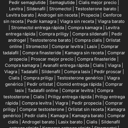
Pedir semaglutide
|
Semaglutide
|
Cialis mejor precio
|
Levitra
|
Sildenafil
|
Stromectol
|
Testosterone barato
|
Levitra barato
|
Androgel sin receta
|
Propecia
|
Cenforce
sin receta
|
Pedir kamagra
|
Viagra sin receta
|
Viagra barato
|
Stromectol entrega rápida
|
Compra kamagra
|
Levitra
entrega rápida
|
Compra priligy
|
Compra sildenafil
|
Pedir
androgel
|
Testosterone barato
|
Compra cialis
|
Orlistat
online
|
Stromectol
|
Comprar levitra
|
Lasix
|
Comprar
tadalafil
|
Compra finasteride
|
Kamagra sin receta
|
Comprar
propecia
|
Proscar mejor precio
|
Compra finasteride
|
Compra kamagra
|
Avanafil entrega rápida
|
Cialis
|
Viagra
|
Viagra
|
Tadalafil
|
Sildenafil
|
Compra lasix
|
Pedir proscar
|
Cialis
|
Compra priligy
|
Testosterone genérico
|
Viagra
genérico
|
Pedir orlistat
|
Clomid entrega rápida
|
Comprar
lasix
|
Tadalafil online
|
Comprar levitra
|
Compra
testosterone
|
Cialis
|
Priligy entrega rápida
|
Priligy entrega
rápida
|
Compra levitra
|
Viagra
|
Pedir propecia
|
Comprar
priligy
|
Comprar testosterone
|
Orlistat sin receta
|
Kamagra
genérico
|
Pedir cialis
|
Kamagra
|
Kamagra barato
|
Comprar
cialis
|
Androgel barato
|
Lasix barato
|
Cialis
|
Sildenafil