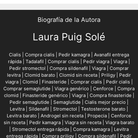
Biografía de la Autora
Laura Puig Solé
Cialis
|
Compra cialis
|
Pedir kamagra
|
Avanafil entrega
rápida
|
Tadalafil
|
Comprar cialis
|
Pedir viagra
|
Viagra
|
Pedir stromectol
|
Compra sildenafil
|
Viagra
|
Comprar
levitra
|
Clomid barato
|
Clomid sin receta
|
Priligy
|
Pedir
viagra
|
Clomid
|
Finasteride
|
Comprar cialis
|
Pedir cialis
|
Comprar semaglutide
|
Viagra genérico
|
Cenforce
|
Compra
clomid
|
Finasteride genérico
|
Viagra
|
Compra finasteride
|
Pedir semaglutide
|
Semaglutide
|
Cialis mejor precio
|
Levitra
|
Sildenafil
|
Stromectol
|
Testosterone barato
|
Levitra barato
|
Androgel sin receta
|
Propecia
|
Cenforce
sin receta
|
Pedir kamagra
|
Viagra sin receta
|
Viagra barato
|
Stromectol entrega rápida
|
Compra kamagra
|
Levitra
entrega rápida
|
Compra priligy
|
Compra sildenafil
|
Pedir