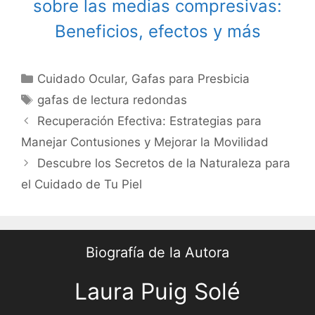
sobre las medias compresivas:
Beneficios, efectos y más
Categories
Cuidado Ocular
,
Gafas para Presbicia
Tags
gafas de lectura redondas
Post
Recuperación Efectiva: Estrategias para
navigation
Manejar Contusiones y Mejorar la Movilidad
Descubre los Secretos de la Naturaleza para
el Cuidado de Tu Piel
Biografía de la Autora
Laura Puig Solé