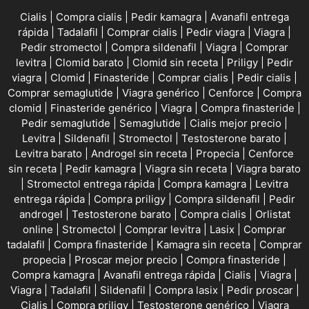
Cialis
|
Compra cialis
|
Pedir kamagra
|
Avanafil entrega
rápida
|
Tadalafil
|
Comprar cialis
|
Pedir viagra
|
Viagra
|
Pedir stromectol
|
Compra sildenafil
|
Viagra
|
Comprar
levitra
|
Clomid barato
|
Clomid sin receta
|
Priligy
|
Pedir
viagra
|
Clomid
|
Finasteride
|
Comprar cialis
|
Pedir cialis
|
Comprar semaglutide
|
Viagra genérico
|
Cenforce
|
Compra
clomid
|
Finasteride genérico
|
Viagra
|
Compra finasteride
|
Pedir semaglutide
|
Semaglutide
|
Cialis mejor precio
|
Levitra
|
Sildenafil
|
Stromectol
|
Testosterone barato
|
Levitra barato
|
Androgel sin receta
|
Propecia
|
Cenforce
sin receta
|
Pedir kamagra
|
Viagra sin receta
|
Viagra barato
|
Stromectol entrega rápida
|
Compra kamagra
|
Levitra
entrega rápida
|
Compra priligy
|
Compra sildenafil
|
Pedir
androgel
|
Testosterone barato
|
Compra cialis
|
Orlistat
online
|
Stromectol
|
Comprar levitra
|
Lasix
|
Comprar
tadalafil
|
Compra finasteride
|
Kamagra sin receta
|
Comprar
propecia
|
Proscar mejor precio
|
Compra finasteride
|
Compra kamagra
|
Avanafil entrega rápida
|
Cialis
|
Viagra
|
Viagra
|
Tadalafil
|
Sildenafil
|
Compra lasix
|
Pedir proscar
|
Cialis
|
Compra priligy
|
Testosterone genérico
|
Viagra