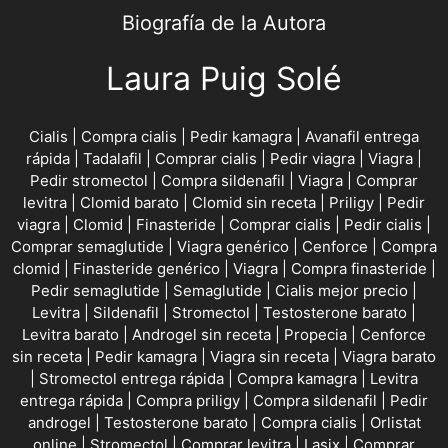
Biografía de la Autora
Laura Puig Solé
Cialis
|
Compra cialis
|
Pedir kamagra
|
Avanafil entrega
rápida
|
Tadalafil
|
Comprar cialis
|
Pedir viagra
|
Viagra
|
Pedir stromectol
|
Compra sildenafil
|
Viagra
|
Comprar
levitra
|
Clomid barato
|
Clomid sin receta
|
Priligy
|
Pedir
viagra
|
Clomid
|
Finasteride
|
Comprar cialis
|
Pedir cialis
|
Comprar semaglutide
|
Viagra genérico
|
Cenforce
|
Compra
clomid
|
Finasteride genérico
|
Viagra
|
Compra finasteride
|
Pedir semaglutide
|
Semaglutide
|
Cialis mejor precio
|
Levitra
|
Sildenafil
|
Stromectol
|
Testosterone barato
|
Levitra barato
|
Androgel sin receta
|
Propecia
|
Cenforce
sin receta
|
Pedir kamagra
|
Viagra sin receta
|
Viagra barato
|
Stromectol entrega rápida
|
Compra kamagra
|
Levitra
entrega rápida
|
Compra priligy
|
Compra sildenafil
|
Pedir
androgel
|
Testosterone barato
|
Compra cialis
|
Orlistat
online
|
Stromectol
|
Comprar levitra
|
Lasix
|
Comprar