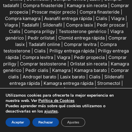
tadalafil
|
Compra finasteride
|
Kamagra sin receta
|
Comprar
propecia
|
Proscar mejor precio
|
Compra finasteride
|
Compra kamagra
|
Avanafil entrega rápida
|
Cialis
|
Viagra
|
Viagra
|
Tadalafil
|
Sildenafil
|
Compra lasix
|
Pedir proscar
|
Cialis
|
Compra priligy
|
Testosterone genérico
|
Viagra
genérico
|
Pedir orlistat
|
Clomid entrega rápida
|
Comprar
lasix
|
Tadalafil online
|
Comprar levitra
|
Compra
testosterone
|
Cialis
|
Priligy entrega rápida
|
Priligy entrega
rápida
|
Compra levitra
|
Viagra
|
Pedir propecia
|
Comprar
priligy
|
Comprar testosterone
|
Orlistat sin receta
|
Kamagra
genérico
|
Pedir cialis
|
Kamagra
|
Kamagra barato
|
Comprar
cialis
|
Androgel barato
|
Lasix barato
|
Cialis
|
Sildenafil
entrega rápida
|
Kamagra entrega rápida
|
Stromectol
|
Viagra online
|
Viagra online
|
Utilizamos cookies para ofrecerte la mejor experiencia en
Nuestras políticas
nuestra web. Ver
Política de Cookies
Puedes aprender más sobre qué cookies utilizamos o
Aviso legal
desactivarlas en los
ajustes
.
Aceptar
Rechazar
Ajustes
Política de privacidad