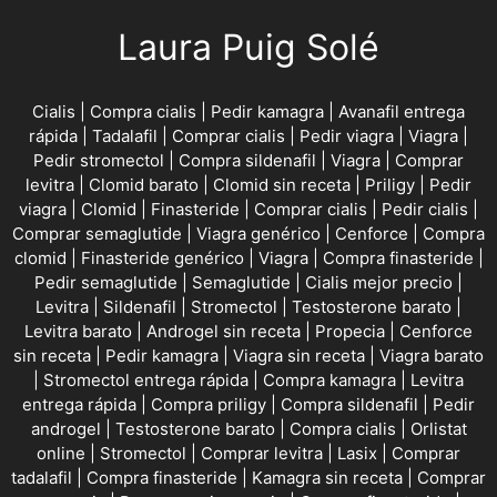
Laura Puig Solé
Cialis
|
Compra cialis
|
Pedir kamagra
|
Avanafil entrega
rápida
|
Tadalafil
|
Comprar cialis
|
Pedir viagra
|
Viagra
|
Pedir stromectol
|
Compra sildenafil
|
Viagra
|
Comprar
levitra
|
Clomid barato
|
Clomid sin receta
|
Priligy
|
Pedir
viagra
|
Clomid
|
Finasteride
|
Comprar cialis
|
Pedir cialis
|
Comprar semaglutide
|
Viagra genérico
|
Cenforce
|
Compra
clomid
|
Finasteride genérico
|
Viagra
|
Compra finasteride
|
Pedir semaglutide
|
Semaglutide
|
Cialis mejor precio
|
Levitra
|
Sildenafil
|
Stromectol
|
Testosterone barato
|
Levitra barato
|
Androgel sin receta
|
Propecia
|
Cenforce
sin receta
|
Pedir kamagra
|
Viagra sin receta
|
Viagra barato
|
Stromectol entrega rápida
|
Compra kamagra
|
Levitra
entrega rápida
|
Compra priligy
|
Compra sildenafil
|
Pedir
androgel
|
Testosterone barato
|
Compra cialis
|
Orlistat
online
|
Stromectol
|
Comprar levitra
|
Lasix
|
Comprar
tadalafil
|
Compra finasteride
|
Kamagra sin receta
|
Comprar