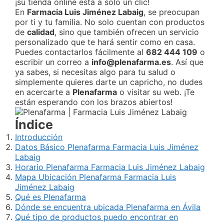
¡su tienda online está a solo un clic!
En
Farmacia Luis Jiménez Labaig
, se preocupan
por ti y tu familia. No solo cuentan con productos
de
calidad
, sino que también ofrecen un servicio
personalizado que te hará sentir como en casa.
Puedes contactarlos fácilmente al
682 444 109
o
escribir un correo a
info@plenafarma.es
. Así que
ya sabes, si necesitas algo para tu salud o
simplemente quieres darte un capricho, no dudes
en acercarte a
Plenafarma
o visitar su web. ¡Te
están esperando con los brazos abiertos!
Índice
Introducción
Datos Básico Plenafarma Farmacia Luis Jiménez
Labaig
Horario Plenafarma Farmacia Luis Jiménez Labaig
Mapa Ubicación Plenafarma Farmacia Luis
Jiménez Labaig
Qué es Plenafarma
Dónde se encuentra ubicada Plenafarma en Ávila
Qué tipo de productos puedo encontrar en