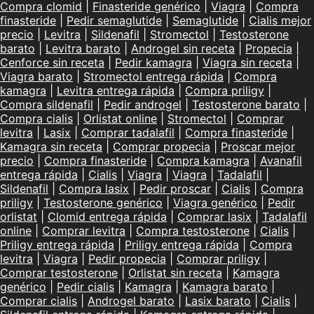
Compra clomid
|
Finasteride genérico
|
Viagra
|
Compra
finasteride
|
Pedir semaglutide
|
Semaglutide
|
Cialis mejor
precio
|
Levitra
|
Sildenafil
|
Stromectol
|
Testosterone
barato
|
Levitra barato
|
Androgel sin receta
|
Propecia
|
Cenforce sin receta
|
Pedir kamagra
|
Viagra sin receta
|
Viagra barato
|
Stromectol entrega rápida
|
Compra
kamagra
|
Levitra entrega rápida
|
Compra priligy
|
Compra sildenafil
|
Pedir androgel
|
Testosterone barato
|
Compra cialis
|
Orlistat online
|
Stromectol
|
Comprar
levitra
|
Lasix
|
Comprar tadalafil
|
Compra finasteride
|
Kamagra sin receta
|
Comprar propecia
|
Proscar mejor
precio
|
Compra finasteride
|
Compra kamagra
|
Avanafil
entrega rápida
|
Cialis
|
Viagra
|
Viagra
|
Tadalafil
|
Sildenafil
|
Compra lasix
|
Pedir proscar
|
Cialis
|
Compra
priligy
|
Testosterone genérico
|
Viagra genérico
|
Pedir
orlistat
|
Clomid entrega rápida
|
Comprar lasix
|
Tadalafil
online
|
Comprar levitra
|
Compra testosterone
|
Cialis
|
Priligy entrega rápida
|
Priligy entrega rápida
|
Compra
levitra
|
Viagra
|
Pedir propecia
|
Comprar priligy
|
Comprar testosterone
|
Orlistat sin receta
|
Kamagra
genérico
|
Pedir cialis
|
Kamagra
|
Kamagra barato
|
Comprar cialis
|
Androgel barato
|
Lasix barato
|
Cialis
|