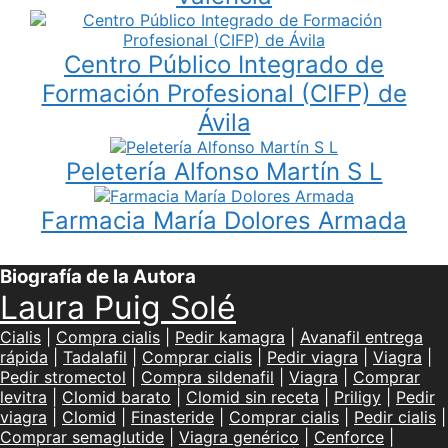
Centro Público Integrado de
Formación Profesional (CIFP) de
Ávila
Peletería Alfonso Martín S L
Farmacia María Dolores Armada
Biografía de la Autora
Laura Puig Solé
Cialis
|
Compra cialis
|
Pedir kamagra
|
Avanafil entrega
rápida
|
Tadalafil
|
Comprar cialis
|
Pedir viagra
|
Viagra
|
Pedir stromectol
|
Compra sildenafil
|
Viagra
|
Comprar
levitra
|
Clomid barato
|
Clomid sin receta
|
Priligy
|
Pedir
viagra
|
Clomid
|
Finasteride
|
Comprar cialis
|
Pedir cialis
|
Comprar semaglutide
|
Viagra genérico
|
Cenforce
|