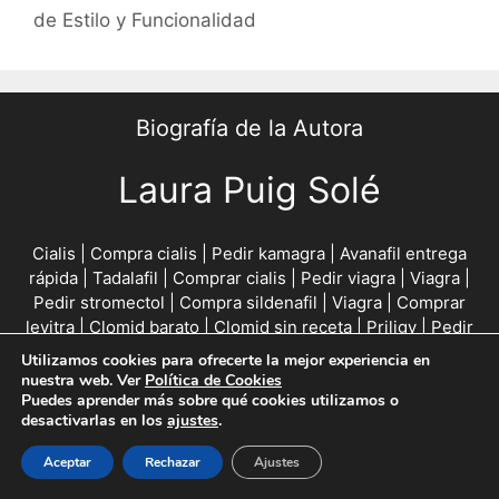
de Estilo y Funcionalidad
Biografía de la Autora
Laura Puig Solé
Cialis
|
Compra cialis
|
Pedir kamagra
|
Avanafil entrega
rápida
|
Tadalafil
|
Comprar cialis
|
Pedir viagra
|
Viagra
|
Pedir stromectol
|
Compra sildenafil
|
Viagra
|
Comprar
levitra
|
Clomid barato
|
Clomid sin receta
|
Priligy
|
Pedir
viagra
|
Clomid
|
Finasteride
|
Comprar cialis
|
Pedir cialis
|
Utilizamos cookies para ofrecerte la mejor experiencia en
Comprar semaglutide
|
Viagra genérico
|
Cenforce
|
Compra
nuestra web. Ver
Política de Cookies
Puedes aprender más sobre qué cookies utilizamos o
clomid
|
Finasteride genérico
|
Viagra
|
Compra finasteride
|
desactivarlas en los
ajustes
.
Pedir semaglutide
|
Semaglutide
|
Cialis mejor precio
|
Levitra
|
Sildenafil
|
Stromectol
|
Testosterone barato
|
Aceptar
Rechazar
Ajustes
Levitra barato
|
Androgel sin receta
|
Propecia
|
Cenforce
sin receta
|
Pedir kamagra
|
Viagra sin receta
|
Viagra barato