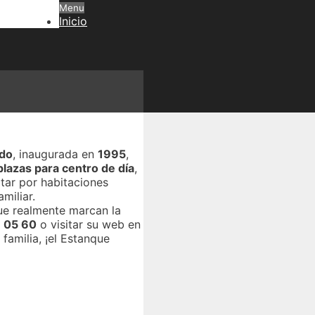
Menu
Inicio
ado
, inaugurada en
1995
,
plazas para centro de día
,
tar por habitaciones
miliar.
e realmente marcan la
 05 60
o visitar su web en
familia, ¡el Estanque