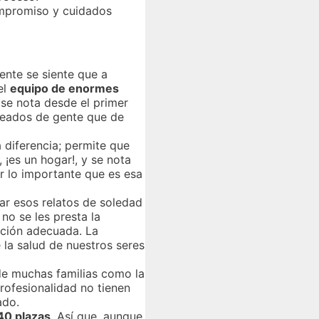
mpromiso y cuidados
ente se siente que a
el
equipo de enormes
 se nota desde el primer
odeados de gente que de
a diferencia; permite que
¡es un hogar!, y se nota
r lo importante que es esa
ar esos relatos de soledad
no se les presta la
nción adecuada. La
la salud de nuestros seres
 de muchas familias como la
rofesionalidad no tienen
ado.
40 plazas
. Así que, aunque