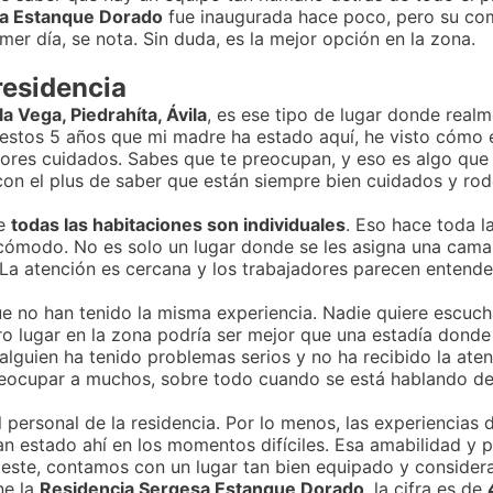
sa Estanque Dorado
fue inaugurada hace poco, pero su co
mer día, se nota. Sin duda, es la mejor opción en la zona.
residencia
la Vega, Piedrahíta, Ávila
, es ese tipo de lugar donde realm
n estos 5 años que mi madre ha estado aquí, he visto cómo 
jores cuidados. Sabes que te preocupan, y eso es algo que
 con el plus de saber que están siempre bien cuidados y r
ue
todas las habitaciones son individuales
. Eso hace toda l
cómodo. No es solo un lugar donde se les asigna una cama, 
La atención es cercana y los trabajadores parecen entende
e no han tenido la misma experiencia. Nadie quiere escuch
ro lugar en la zona podría ser mejor que una estadía donde 
lguien ha tenido problemas serios y no ha recibido la ate
ocupar a muchos, sobre todo cuando se está hablando de 
l personal de la residencia. Por lo menos, las experiencias
n estado ahí en los momentos difíciles. Esa amabilidad y p
 este, contamos con un lugar tan bien equipado y consider
ne la
Residencia Sergesa Estanque Dorado
, la cifra es de