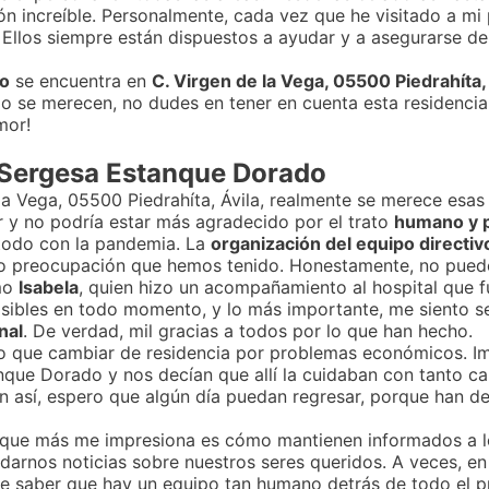
n increíble. Personalmente, cada vez que he visitado a mi p
. Ellos siempre están dispuestos a ayudar y a asegurarse de
do
se encuentra en
C. Virgen de la Vega, 05500 Piedrahíta, 
 se merecen, no dudes en tener en cuenta esta residencia. 
mor!
 Sergesa Estanque Dorado
la Vega, 05500 Piedrahíta, Ávila, realmente se merece esa
r y no podría estar más agradecido por el trato
humano y p
 todo con la pandemia. La
organización del equipo directiv
a o preocupación que hemos tenido. Honestamente, no pued
omo
Isabela
, quien hizo un acompañamiento al hospital que 
visibles en todo momento, y lo más importante, me siento 
nal
. De verdad, mil gracias a todos por lo que han hecho.
vo que cambiar de residencia por problemas económicos. Ima
anque Dorado y nos decían que allí la cuidaban con tanto c
ún así, espero que algún día puedan regresar, porque han d
 que más me impresiona es cómo mantienen informados a lo
 darnos noticias sobre nuestros seres queridos. A veces, en
te saber que hay un equipo tan humano detrás de todo el p