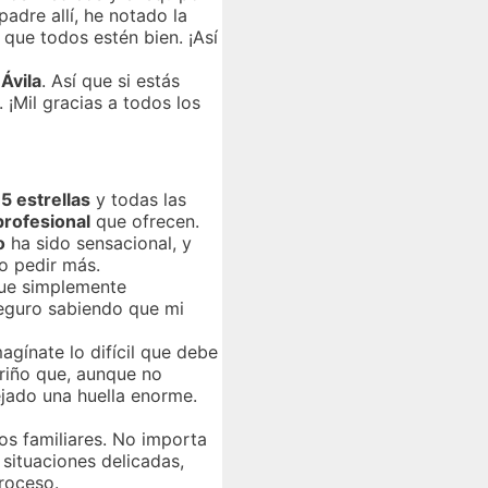
adre allí, he notado la
 que todos estén bien. ¡Así
Ávila
. Así que si estás
¡Mil gracias a todos los
s
5 estrellas
y todas las
rofesional
que ofrecen.
o
ha sido sensacional, y
o pedir más.
fue simplemente
seguro sabiendo que mi
gínate lo difícil que debe
ariño que, aunque no
ejado una huella enorme.
s familiares. No importa
 situaciones delicadas,
roceso.