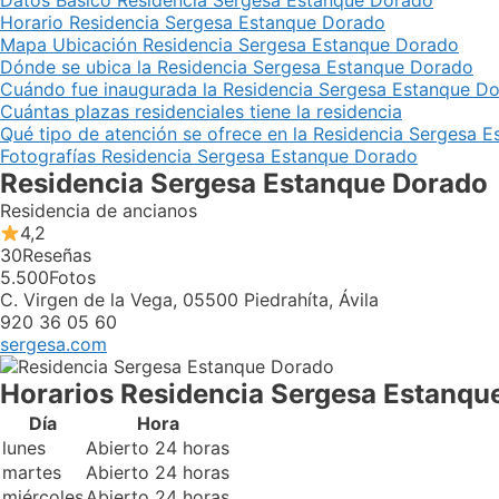
Datos Básico Residencia Sergesa Estanque Dorado
Horario Residencia Sergesa Estanque Dorado
Mapa Ubicación Residencia Sergesa Estanque Dorado
Dónde se ubica la Residencia Sergesa Estanque Dorado
Cuándo fue inaugurada la Residencia Sergesa Estanque D
Cuántas plazas residenciales tiene la residencia
Qué tipo de atención se ofrece en la Residencia Sergesa 
Fotografías Residencia Sergesa Estanque Dorado
Residencia Sergesa Estanque Dorado
Residencia de ancianos
4,2
30
Reseñas
5.500
Fotos
C. Virgen de la Vega, 05500 Piedrahíta, Ávila
920 36 05 60
sergesa.com
Horarios Residencia Sergesa Estanqu
Día
Hora
lunes
Abierto 24 horas
martes
Abierto 24 horas
miércoles
Abierto 24 horas