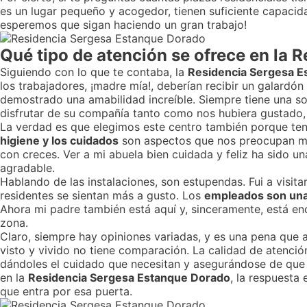
es un lugar pequeño y acogedor, tienen suficiente capacid
esperemos que sigan haciendo un gran trabajo!
Qué tipo de atención se ofrece en la
Siguiendo con lo que te contaba, la
Residencia Sergesa E
los trabajadores, ¡madre mía!, deberían recibir un galardó
demostrado una amabilidad increíble. Siempre tiene una so
disfrutar de su compañía tanto como nos hubiera gustado, 
La verdad es que elegimos este centro también porque tene
higiene y los cuidados
son aspectos que nos preocupan mu
con creces. Ver a mi abuela bien cuidada y feliz ha sido un
agradable.
Hablando de las instalaciones, son estupendas. Fui a visit
residentes se sientan más a gusto. Los
empleados son una
Ahora mi padre también está aquí y, sinceramente, está en
zona.
Claro, siempre hay opiniones variadas, y es una pena que 
visto y vivido no tiene comparación. La calidad de atenció
dándoles el cuidado que necesitan y asegurándose de que s
en la
Residencia Sergesa Estanque Dorado
, la respuesta 
que entra por esa puerta.