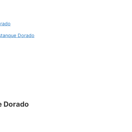
orado
Estanque Dorado
e Dorado