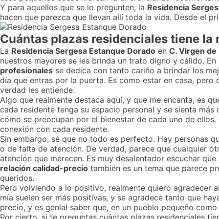
Y para aquellos que se lo pregunten, la
Residencia Serge
hacen que parezca que llevan allí toda la vida. Desde el pri
Cuántas plazas residenciales tiene la 
La
Residencia Sergesa Estanque Dorado
en
C. Virgen de 
nuestros mayores se les brinda un trato digno y cálido. E
profesionales
se dedica con tanto cariño a brindar los me
día que entras por la puerta. Es como estar en casa, pero
verdad les entiende.
Algo que realmente destaca aquí, y que me encanta, es q
cada residente tenga su espacio personal y se sienta más 
cómo se preocupan por el bienestar de cada uno de ellos. 
conexión con cada residente.
Sin embargo, sé que no todo es perfecto. Hay personas qu
o de falta de atención. De verdad, parece que cualquier ot
atención que merecen. Es muy desalentador escuchar que a
relación calidad-precio
también es un tema que parece pre
queridos.
Pero volviendo a lo positivo, realmente quiero agradecer a
mía suelen ser más positivas, y se agradece tanto que haya
precio, y es genial saber que, en un pueblo pequeño como
Por cierto, si te preguntas cuántas plazas residenciales tie