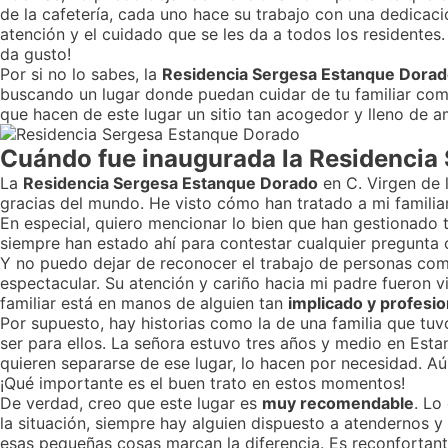
de la cafetería, cada uno hace su trabajo con una dedicació
atención y el cuidado que se les da a todos los residentes
da gusto!
Por si no lo sabes, la
Residencia Sergesa Estanque Dora
buscando un lugar donde puedan cuidar de tu familiar como
que hacen de este lugar un sitio tan acogedor y lleno de a
Cuándo fue inaugurada la Residencia
La
Residencia Sergesa Estanque Dorado
en C. Virgen de 
gracias del mundo. He visto cómo han tratado a mi familia
En especial, quiero mencionar lo bien que han gestionado
siempre han estado ahí para contestar cualquier pregunt
Y no puedo dejar de reconocer el trabajo de personas c
espectacular. Su atención y cariño hacia mi padre fueron 
familiar está en manos de alguien tan
implicado y profesio
Por supuesto, hay historias como la de una familia que tu
ser para ellos. La señora estuvo tres años y medio en Est
quieren separarse de ese lugar, lo hacen por necesidad. A
¡Qué importante es el buen trato en estos momentos!
De verdad, creo que este lugar es
muy recomendable
. Lo
la situación, siempre hay alguien dispuesto a atendernos y
esas pequeñas cosas marcan la diferencia. Es reconfortan