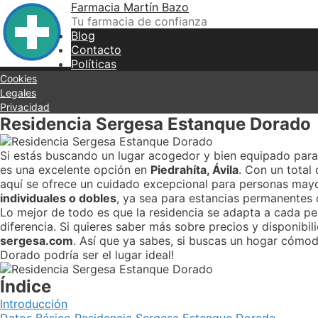
Skip
Farmacia Martín Bazo
to
Tu farmacia de confianza
content
Blog
Contacto
Políticas
Cookies
Legales
Privacidad
Residencia Sergesa Estanque Dorado
Si estás buscando un lugar acogedor y bien equipado para 
es una excelente opción en
Piedrahíta, Ávila
. Con un total
aquí se ofrece un cuidado excepcional para personas may
individuales o dobles
, ya sea para estancias permanentes o 
Lo mejor de todo es que la residencia se adapta a cada p
diferencia. Si quieres saber más sobre precios y disponibil
sergesa.com
. Así que ya sabes, si buscas un hogar cómodo
Dorado podría ser el lugar ideal!
Índice
Introducción