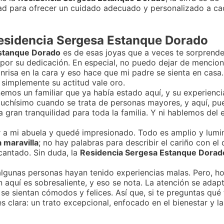
ad para ofrecer un cuidado adecuado y personalizado a cada
 Residencia Sergesa Estanque Dorado
stanque Dorado
es de esas joyas que a veces te sorprend
n por su dedicación. En especial, no puedo dejar de mencio
nrisa en la cara y eso hace que mi padre se sienta en cas
simplemente su actitud vale oro.
mos un familiar que ya había estado aquí, y su experienci
chísimo cuando se trata de personas mayores, y aquí, pu
a gran tranquilidad para toda la familia. Y ni hablemos del
ar a mi abuela y quedé impresionado. Todo es amplio y lumi
 maravilla
; no hay palabras para describir el cariño con el 
cantado. Sin duda, la
Residencia Sergesa Estanque Dorad
algunas personas hayan tenido experiencias malas. Pero, h
n aquí es sobresaliente, y eso se nota. La atención se adap
e sientan cómodos y felices. Así que, si te preguntas qué 
es clara: un trato excepcional, enfocado en el bienestar y l