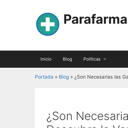
Skip
to
Parafarma
content
Inicio
Blog
Políticas
Portada
»
Blog
»
¿Son Necesarias las G
¿Son Necesaria